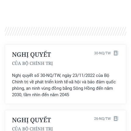
TIN MỚI
TIN ĐỊA PHƯƠNG
Trung du và miền núi phía Bắc
Đồng bằng sông Hồng
NGHỊ QUYẾT
30-NQ/TW
Bắc Trung Bộ
CỦA BỘ CHÍNH TRỊ
Duyên hải Nam Trung Bộ và Tây
Nghị quyết số 30-NQ/TW, ngày 23/11/2022 của Bộ
Nguyên
Chính trị về phát triển kinh tế-xã hội và bảo đảm quốc
phòng, an ninh vùng đồng bằng Sông Hồng đến năm
Đông Nam Bộ
2030, tầm nhìn đến năm 2045
Đồng bằng sông Cửu Long
Chuyên trang Hà Nội
NGHỊ QUYẾT
26-NQ/TW
CỦA BỘ CHÍNH TRỊ
Chuyên trang TP. Hồ Chí Minh