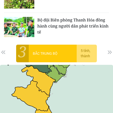
CHƯƠNG TRÌNH OCOP - MỖI XÃ
MỘT SẢN PHẨM
Bộ đội Biên phòng Thanh Hóa đồng
RADIO
hành cùng người dân phát triển kinh
tế
MEDIA CENTER
3
E-Magazine
5 tỉnh,
BẮC TRUNG BỘ
thành
Video
Media Chính trị
Media Kinh tế
Media Văn hóa
Media Xã hội