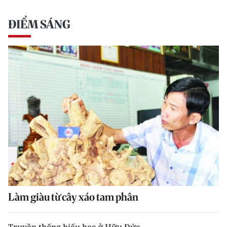
ĐIỂM SÁNG
Làm giàu từ cây xáo tam phân
Truyền thống hiếu học ở Hữu Đức