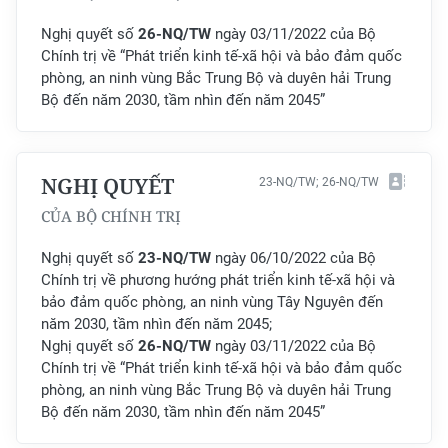
Nghị quyết số
2
6-NQ/TW
ngày 03/11/2022 của Bộ
CHUYÊN ĐỀ
Chính trị về “Phát triển kinh tế-xã hội và bảo đảm quốc
phòng, an ninh vùng Bắc Trung Bộ và duyên hải Trung
CÁC CHUYÊN TRANG
Bộ đến năm 2030, tầm nhìn đến năm 2045”
VỀ BÁO NHÂN DÂN
NGHỊ QUYẾT
23-NQ/TW; 26-NQ/TW
THỜI NAY
CỦA BỘ CHÍNH TRỊ
NHÂN DÂN CUỐI TUẦN
Nghị quyết số
23-NQ/TW
ngày 06/10/2022 của Bộ
Chính trị về phương hướng phát triển kinh tế-xã hội và
NHÂN DÂN HẰNG THÁNG
bảo đảm quốc phòng, an ninh vùng Tây Nguyên đến
năm 2030, tầm nhìn đến năm 2045;
MUA BÁO
Nghị quyết số
26-NQ/TW
ngày 03/11/2022 của Bộ
Chính trị về “Phát triển kinh tế-xã hội và bảo đảm quốc
phòng, an ninh vùng Bắc Trung Bộ và duyên hải Trung
ĐỌC BÁO IN
Bộ đến năm 2030, tầm nhìn đến năm 2045”