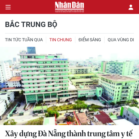
BẮC TRUNG BỘ
TIN TỨC TUẦN QUA
TIN CHUNG
ĐIỂM SÁNG
QUA VÙNG DI S
CHÍNH TRỊ
KINH TẾ
VĂN HÓA
XÃ HỘI
PHÁP LUẬT
DU LỊCH
THẾ GIỚI
Xây dựng Đà Nẵng thành trung tâm y tế