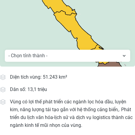
Media Pháp luật
Media Du lịch
Media Thế giới
Media Thể thao
Media Giáo dục
Media Y tế
Diện tích vùng: 51.243 km²
Media Khoa học - Công nghệ
Dân số: 13,1 triệu
Media Môi trường
Vùng có lợi thế phát triển các ngành lọc hóa dầu, luyện
Ảnh
kim, năng lượng tái tạo gắn với hệ thống cảng biển,. Phát
triển du lịch văn hóa-lịch sử và dịch vụ logistics thành các
Infographic
ngành kinh tế mũi nhọn của vùng.