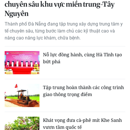
chuyên sâu khu vực miền trung-Tây
THỂ THAO
Nguyên
GIÁO DỤC
Thành phố Đà Nẵng đang tập trung xây dựng trung tâm y
tế chuyên sâu, từng bước làm chủ các kỹ thuật cao và
Y TẾ
nâng cao năng lực khám, chữa bệnh.
KHOA HỌC - CÔNG NGHỆ
Nỗ lực đồng hành, cùng Hà Tĩnh tạo
bứt phá
MÔI TRƯỜNG
BẠN ĐỌC
Tập trung hoàn thành các công trình
KIỂM CHỨNG THÔNG TIN
giao thông trọng điểm
TRI THỨC CHUYÊN SÂU
54 DÂN TỘC VIỆT NAM
Khát vọng đưa cà-phê mít Khe Sanh
vươn tầm quốc tế