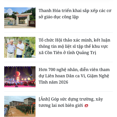
ENGLISH
Thanh Hóa triển khai sắp xếp các cơ
中文
sở giáo dục công lập
FRANÇAIS
Tổ chức Hội thảo xác minh, kết luận
РУССКИЙ
thông tin mộ liệt sĩ tập thể khu vực
xã Cồn Tiên ở tỉnh Quảng Trị
ESPAÑOL
한국어
Hơn 700 nghệ nhân, diễn viên tham
dự Liên hoan Dân ca Ví, Giặm Nghệ
Tĩnh năm 2026
[Ảnh] Góp sức dựng trường, xây
tương lai nơi biên giới