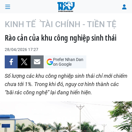
KINH TẾ
TÀI CHÍNH - TIỀN TỆ
Rào cản của khu công nghiệp sinh thái
TRANG CHỦ
28/04/2026 17:27
THỜI SỰ
Prefer Nhan Dan
on Google
CHÍNH TRỊ
Số lượng các khu công nghiệp sinh thái chỉ mới chiếm
XÃ HỘI
chưa tới 1%. Trong khi đó, nguy cơ hình thành các
“bãi rác công nghệ” lại đang hiển hiện.
KINH TẾ
ĐÔ THỊ
VĂN HÓA - VĂN NGHỆ