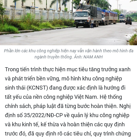
QUỐC TẾ
THỂ THAO
DU LỊCH
Phần lớn các khu công nghiệp hiện nay vẫn vận hành theo mô hình đa
HỒ SƠ - TƯ LIỆU
ngành truyền thống. Ảnh: NAM ANH
Trong tiến trình thực hiện mục tiêu tăng trưởng xanh
NHÂN DÂN ĐIỆN TỬ
và phát triển bền vững, mô hình khu công nghiệp
NHÂN DÂN HẰNG THÁNG
sinh thái (KCNST) đang được xác định là hướng đi
tất yếu của nền công nghiệp Việt Nam. Hệ thống
NHÂN DÂN CUỐI TUẦN
chính sách, pháp luật đã từng bước hoàn thiện. Nghị
định số 35/2022/NĐ-CP về quản lý khu công nghiệp
và khu kinh tế, kế thừa và hoàn thiện các quy định
trước đó, đã quy định rõ các tiêu chí, quy trình chứng