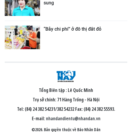
sung
“Bẫy chi phí” ở đô thị đắt đỏ
Tổng Biên tập :
Lê Quốc Minh
Trụ sở chính: 71 Hàng Trống - Hà Nội
Tel: (84) 24 382 54231/382 54232 Fax: (84) 24 382 55593.
E-mail:
nhandandientu@nhandan.vn
©2026. Bản quyền thuộc về Báo Nhân Dân