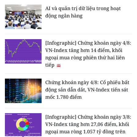
AI và quản trị dữ liệu trong hoạt
CHUYÊN ĐỀ
động ngân hàng
CÁC CHUYÊN TRANG
[Infographic] Chứng khoán ngày 4/8:
VỀ BÁO NHÂN DÂN
VN-Index tăng hơn 14 điểm, khối
ngoại mua ròng phiên thứ hai liên
THỜI NAY
tiếp
NHÂN DÂN CUỐI TUẦN
Chứng khoán ngày 4/8: Cổ phiếu bất
động sản dẫn dắt, VN-Index tiến sát
NHÂN DÂN HẰNG THÁNG
mốc 1.780 điểm
MUA BÁO
[Infographic] Chứng khoán ngày 3/8:
ĐỌC BÁO IN
VN-Index tăng hơn 27,06 điểm, khối
ngoại mua ròng 1.057 tỷ đồng trên