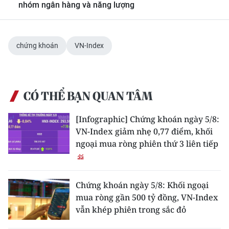
nhóm ngân hàng và năng lượng
TIN MỚI
TIN ĐỊA PHƯƠNG
chứng khoán
VN-Index
Trung du và miền núi phía Bắc
Đồng bằng sông Hồng
CÓ THỂ BẠN QUAN TÂM
Bắc Trung Bộ
[Infographic] Chứng khoán ngày 5/8:
Duyên hải Nam Trung Bộ và Tây
VN-Index giảm nhẹ 0,77 điểm, khối
Nguyên
ngoại mua ròng phiên thứ 3 liên tiếp
Đông Nam Bộ
Đồng bằng sông Cửu Long
Chứng khoán ngày 5/8: Khối ngoại
mua ròng gần 500 tỷ đồng, VN-Index
Chuyên trang Hà Nội
vẫn khép phiên trong sắc đỏ
Chuyên trang TP. Hồ Chí Minh