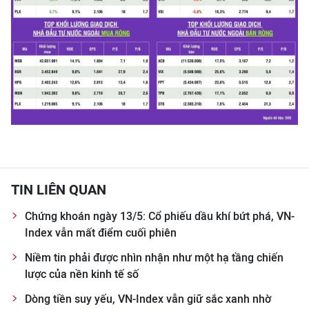
Media Pháp luật
Media Du lịch
Media Thế giới
Media Thể thao
Media Giáo dục
Media Y tế
Media Khoa học - Công nghệ
TIN LIÊN QUAN
Chứng khoán ngày 13/5: Cổ phiếu dầu khí bứt phá, VN-
Media Môi trường
Index vẫn mất điểm cuối phiên
Ảnh
Niềm tin phải được nhìn nhận như một hạ tầng chiến
lược của nền kinh tế số
Infographic
Dòng tiền suy yếu, VN-Index vẫn giữ sắc xanh nhờ