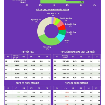
CHƯƠNG TRÌNH OCOP - MỖI XÃ
MỘT SẢN PHẨM
RADIO
MEDIA CENTER
E-Magazine
Video
Media Chính trị
Media Kinh tế
Media Văn hóa
Media Xã hội