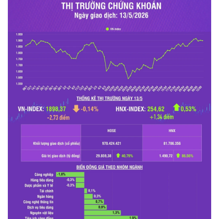
THỂ THAO
GIÁO DỤC
Y TẾ
KHOA HỌC - CÔNG NGHỆ
MÔI TRƯỜNG
BẠN ĐỌC
KIỂM CHỨNG THÔNG TIN
TRI THỨC CHUYÊN SÂU
54 DÂN TỘC VIỆT NAM