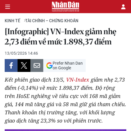
KINH TẾ
TÀI CHÍNH – CHỨNG KHOÁN
[Infographic] VN-Index giảm nhẹ
CHÍNH TRỊ
2,73 điểm về mức 1.898,37 điểm
KINH TẾ
13/05/2026 14:46
Prefer Nhan Dan
VĂN HÓA
on Google
Kết phiên giao dịch 13/5,
VN-Index
giảm nhẹ 2,73
XÃ HỘI
điểm (-0,14%) về mức 1.898,37 điểm. Độ rộng
trên HoSE nghiêng về tiêu cực với 168 mã giảm
PHÁP LUẬT
giá, 144 mã tăng giá và 58 mã giữ giá tham chiếu.
DU LỊCH
Thanh khoản thị trường tăng, với khối lượng
giao dịch tăng 23,3% so với phiên trước.
THẾ GIỚI