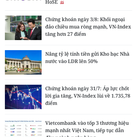
HoSE
ENGLISH
中文
Chứng khoán ngày 3/8: Khối ngoại
đảo chiều mua ròng mạnh, VN-Index
FRANÇAIS
tăng hơn 27 điểm
РУССКИЙ
Nâng tỷ lệ tính tiền gửi Kho bạc Nhà
nước vào LDR lên 50%
ESPAÑOL
한국어
Chứng khoán ngày 31/7: Áp lực chốt
lời gia tăng, VN-Index lùi về 1.735,78
điểm
Vietcombank vào tốp 3 thương hiệu
mạnh nhất Việt Nam, tiếp tục dẫn