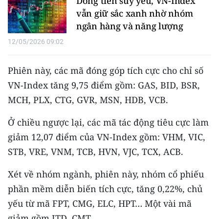
Dòng tiền suy yếu, VN-Index
Media Pháp luật
vẫn giữ sắc xanh nhờ nhóm
Media Du lịch
ngân hàng và năng lượng
12/05/2026 09:02
Media Thế giới
Media Thể thao
Phiên này, các mã đóng góp tích cực cho chỉ số
VN-Index tăng 9,75 điểm gồm: GAS, BID, BSR,
Media Giáo dục
MCH, PLX, CTG, GVR, MSN, HDB, VCB.
Media Y tế
Ở chiều ngược lại, các mã tác động tiêu cực làm
Media Khoa học - Công nghệ
giảm 12,07 điểm của VN-Index gồm: VHM, VIC,
STB, VRE, VNM, TCB, HVN, VJC, TCX, ACB.
Media Môi trường
Xét về nhóm ngành, phiên này, nhóm cổ phiếu
Ảnh
phần mềm diễn biến tích cực, tăng 0,22%, chủ
Infographic
yếu từ mã FPT, CMG, ELC, HPT… Một vài mã
giảm gồm ITD, CMT…