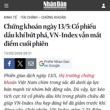
KINH TẾ
TÀI CHÍNH – CHỨNG KHOÁN
Chứng khoán ngày 13/5: Cổ phiếu
CHÍNH TRỊ
dầu khí bứt phá, VN-Index vẫn mất
điểm cuối phiên
KINH TẾ
13/05/2026 09:31
VĂN HÓA
Prefer Nhan Dan
on Google
XÃ HỘI
Phiên giao dịch ngày 13/5,
thị trường chứng
PHÁP LUẬT
khoán
Việt Nam chìm trong sắc đỏ dưới áp lực
bán mạnh từ nhóm bất động sản. Dù vậy, lực kéo
DU LỊCH
tích cực từ cổ phiếu dầu khí trong phiên chiều đã
giúp VN-Index thu hẹp đáng kể đà giảm trước khi
THẾ GIỚI
đóng cửa. Chốt phiên, VN-Index giảm 2,73 điểm