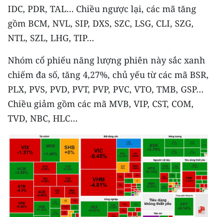
IDC, PDR, TAL… Chiều ngược lại, các mã tăng
CHUYÊN ĐỀ
gồm BCM, NVL, SIP, DXS, SZC, LSG, CLI, SZG,
NTL, SZL, LHG, TIP…
CÁC CHUYÊN TRANG
Nhóm cổ phiếu năng lượng phiên này sắc xanh
chiếm đa số, tăng 4,27%, chủ yếu từ các mã BSR,
VỀ BÁO NHÂN DÂN
PLX, PVS, PVD, PVT, PVP, PVC, VTO, TMB, GSP…
THỜI NAY
Chiều giảm gồm các mã MVB, VIP, CST, COM,
TVD, NBC, HLC…
NHÂN DÂN CUỐI TUẦN
NHÂN DÂN HẰNG THÁNG
MUA BÁO
ĐỌC BÁO IN