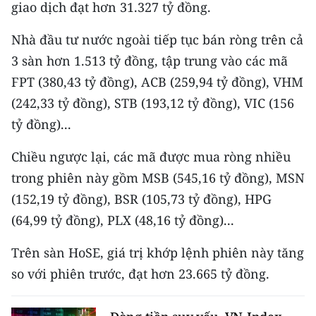
CHƯƠNG TRÌNH OCOP - MỖI XÃ
giao dịch đạt hơn 31.327 tỷ đồng.
MỘT SẢN PHẨM
Nhà đầu tư nước ngoài tiếp tục bán ròng trên cả
3 sàn hơn 1.513 tỷ đồng, tập trung vào các mã
RADIO
FPT (380,43 tỷ đồng), ACB (259,94 tỷ đồng), VHM
(242,33 tỷ đồng), STB (193,12 tỷ đồng), VIC (156
MEDIA CENTER
tỷ đồng)...
E-Magazine
Chiều ngược lại, các mã được mua ròng nhiều
Video
trong phiên này gồm MSB (545,16 tỷ đồng), MSN
Media Chính trị
(152,19 tỷ đồng), BSR (105,73 tỷ đồng), HPG
(64,99 tỷ đồng), PLX (48,16 tỷ đồng)...
Media Kinh tế
Trên sàn HoSE, giá trị khớp lệnh phiên này tăng
Media Văn hóa
so với phiên trước, đạt hơn 23.665 tỷ đồng.
Media Xã hội