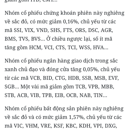
TIN MỚI
Nhóm cổ phiếu chứng khoán phiên này nghiêng
TIN ĐỊA PHƯƠNG
về sắc đỏ, có mức giảm 0,16%, chủ yếu từ các
mã SSI, VIX, VND, SHS, FTS, ORS, DSC, AGR,
Trung du và miền núi phía Bắc
BMS, TVS, BVS… Ở chiều ngược lại, số ít mã
Đồng bằng sông Hồng
tăng gồm HCM, VCI, CTS, TCI, WSS, HVA…
Bắc Trung Bộ
Nhóm cổ phiếu ngân hàng giao dịch trong sắc
xanh chủ đạo và đóng cửa tăng 0,05%, chủ yếu
Duyên hải Nam Trung Bộ và Tây
từ các mã VCB, BID, CTG, HDB, SSB, MSB, EVF,
Nguyên
SGB… Một vài mã giảm gồm TCB, VPB, MBB,
Đông Nam Bộ
STB, ACB, VIB, TPB, EIB, OCB, NAB, TIN…
Đồng bằng sông Cửu Long
Nhóm cổ phiếu bất động sản phiên này nghiêng
Chuyên trang Hà Nội
về sắc đỏ và có mức giảm 1,57%, chủ yếu từ các
mã VIC, VHM, VRE, KSF, KBC, KDH, VPI, DXG,
Chuyên trang TP. Hồ Chí Minh