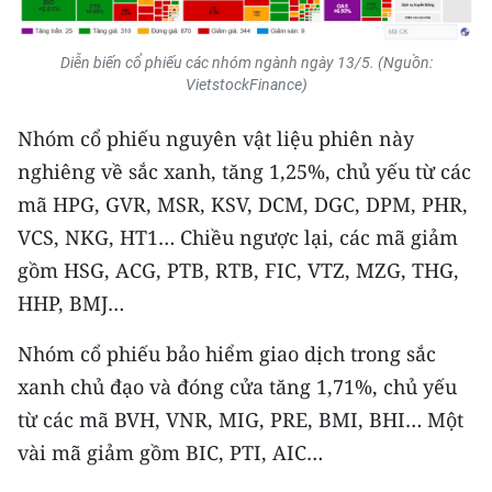
ENGLISH
Diễn biến cổ phiếu các nhóm ngành ngày 13/5. (Nguồn:
中文
VietstockFinance)
FRANÇAIS
Nhóm cổ phiếu nguyên vật liệu phiên này
nghiêng về sắc xanh, tăng 1,25%, chủ yếu từ các
РУССКИЙ
mã HPG, GVR, MSR, KSV, DCM, DGC, DPM, PHR,
ESPAÑOL
VCS, NKG, HT1… Chiều ngược lại, các mã giảm
gồm HSG, ACG, PTB, RTB, FIC, VTZ, MZG, THG,
한국어
HHP, BMJ…
Nhóm cổ phiếu bảo hiểm giao dịch trong sắc
xanh chủ đạo và đóng cửa tăng 1,71%, chủ yếu
từ các mã BVH, VNR, MIG, PRE, BMI, BHI… Một
vài mã giảm gồm BIC, PTI, AIC…