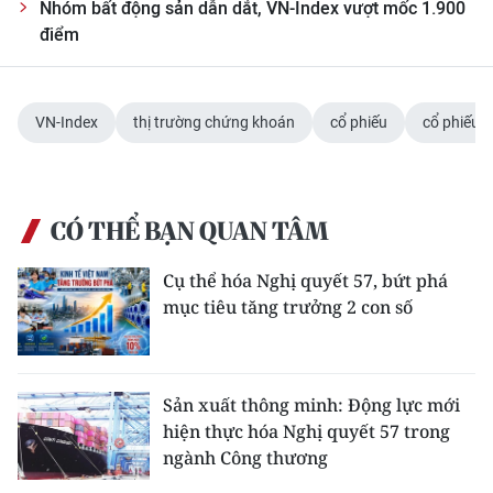
Nhóm bất động sản dẫn dắt, VN-Index vượt mốc 1.900
điểm
VN-Index
thị trường chứng khoán
cổ phiếu
cổ phiếu 
CÓ THỂ BẠN QUAN TÂM
Cụ thể hóa Nghị quyết 57, bứt phá
mục tiêu tăng trưởng 2 con số
Sản xuất thông minh: Động lực mới
hiện thực hóa Nghị quyết 57 trong
ngành Công thương