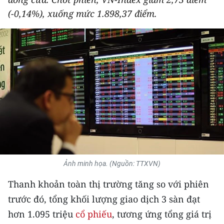
THỂ THAO
(-0,14%), xuống mức 1.898,37 điểm.
GIÁO DỤC
Y TẾ
KHOA HỌC - CÔNG NGHỆ
MÔI TRƯỜNG
BẠN ĐỌC
KIỂM CHỨNG THÔNG TIN
Ảnh minh họa. (Nguồn: TTXVN)
TRI THỨC CHUYÊN SÂU
Thanh khoản toàn thị trường tăng so với phiên
trước đó, tổng khối lượng giao dịch 3 sàn đạt
54 DÂN TỘC VIỆT NAM
hơn 1.095 triệu
cổ phiếu
, tương ứng tổng giá trị