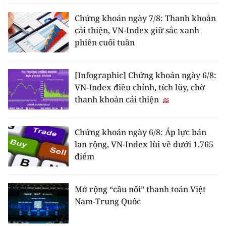
Chứng khoán ngày 7/8: Thanh khoản
CHUYÊN ĐỀ
cải thiện, VN-Index giữ sắc xanh
phiên cuối tuần
CÁC CHUYÊN TRANG
[Infographic] Chứng khoán ngày 6/8:
VỀ BÁO NHÂN DÂN
VN-Index điều chỉnh, tích lũy, chờ
thanh khoản cải thiện
THỜI NAY
NHÂN DÂN CUỐI TUẦN
Chứng khoán ngày 6/8: Áp lực bán
lan rộng, VN-Index lùi về dưới 1.765
NHÂN DÂN HẰNG THÁNG
điểm
MUA BÁO
Mở rộng “cầu nối” thanh toán Việt
ĐỌC BÁO IN
Nam-Trung Quốc