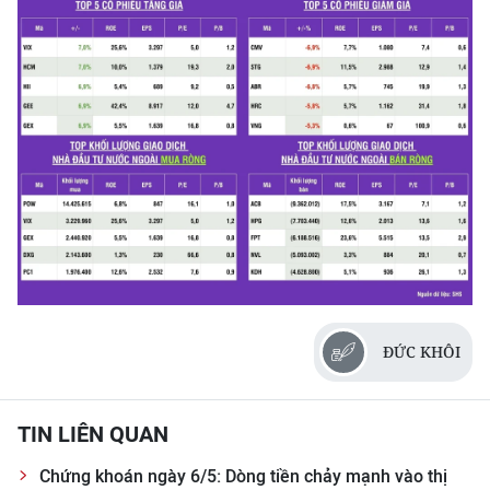
Media Pháp luật
Media Du lịch
Media Thế giới
Media Thể thao
Media Giáo dục
Media Y tế
Media Khoa học - Công nghệ
Media Môi trường
ĐỨC KHÔI
Ảnh
TIN LIÊN QUAN
Infographic
Chứng khoán ngày 6/5: Dòng tiền chảy mạnh vào thị