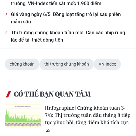
trường, VN-Index tiến sát mốc 1.900 điểm
TIN MỚI
Giá vàng ngày 6/5: Đồng loạt tăng trở lại sau phiên
TIN ĐỊA PHƯƠNG
giảm sâu
Thị trường chứng khoán tuần mới: Cần các nhịp rung
Trung du và miền núi phía Bắc
lắc để tái thiết dòng tiền
Đồng bằng sông Hồng
Bắc Trung Bộ
chứng khoán
thị trường chứng khoán
VN-Index
Duyên hải Nam Trung Bộ và Tây
Nguyên
CÓ THỂ BẠN QUAN TÂM
Đông Nam Bộ
[Infographic] Chứng khoán tuần 3-
Đồng bằng sông Cửu Long
7/8: Thị trường tuần đầu tháng 8 tiếp
Chuyên trang Hà Nội
tục phục hồi, tăng điểm khá tích cực
Chuyên trang TP. Hồ Chí Minh