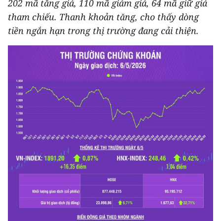
202 mã tăng giá, 110 mã giảm giá, 64 mã giữ giá
THỂ THAO
tham chiếu. Thanh khoản tăng, cho thấy dòng
tiền ngắn hạn trong thị trường đang cải thiện.
GIÁO DỤC
Y TẾ
KHOA HỌC - CÔNG NGHỆ
MÔI TRƯỜNG
BẠN ĐỌC
KIỂM CHỨNG THÔNG TIN
TRI THỨC CHUYÊN SÂU
54 DÂN TỘC VIỆT NAM