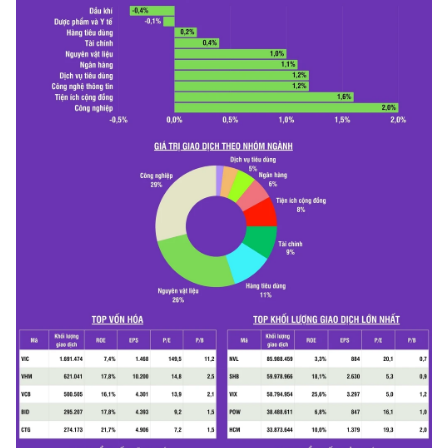
CHƯƠNG TRÌNH OCOP - MỖI XÃ
MỘT SẢN PHẨM
RADIO
MEDIA CENTER
E-Magazine
Video
Media Chính trị
Media Kinh tế
Media Văn hóa
Media Xã hội