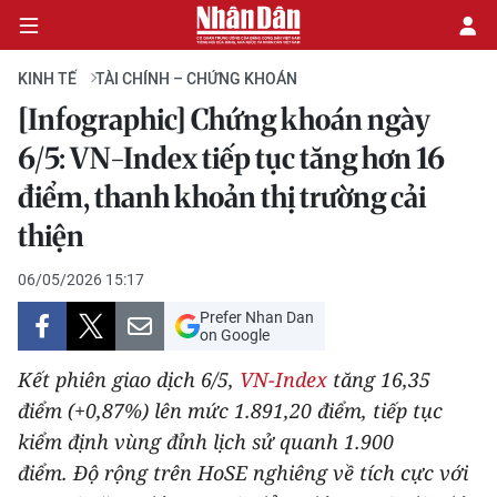
KINH TẾ
TÀI CHÍNH – CHỨNG KHOÁN
[Infographic] Chứng khoán ngày
CHÍNH TRỊ
6/5: VN-Index tiếp tục tăng hơn 16
điểm, thanh khoản thị trường cải
KINH TẾ
thiện
VĂN HÓA
06/05/2026 15:17
XÃ HỘI
Prefer Nhan Dan
on Google
PHÁP LUẬT
Kết phiên giao dịch 6/5,
VN-Index
tăng 16,35
điểm (+0,87%) lên mức 1.891,20 điểm, tiếp tục
DU LỊCH
kiểm định vùng đỉnh lịch sử quanh 1.900
THẾ GIỚI
điểm. Độ rộng trên HoSE nghiêng về tích cực với