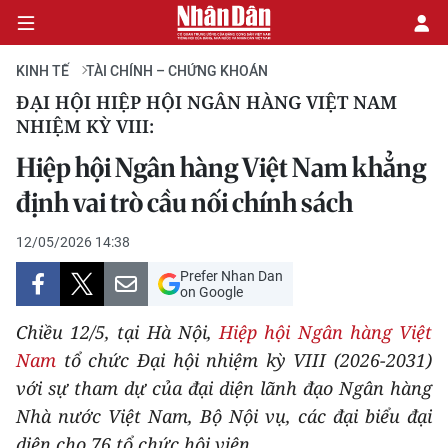
KINH TẾ
TÀI CHÍNH – CHỨNG KHOÁN
ĐẠI HỘI HIỆP HỘI NGÂN HÀNG VIỆT NAM
NHIỆM KỲ VIII:
CHÍNH TRỊ
Hiệp hội Ngân hàng Việt Nam khẳng
KINH TẾ
định vai trò cầu nối chính sách
VĂN HÓA
12/05/2026 14:38
Prefer Nhan Dan
XÃ HỘI
on Google
PHÁP LUẬT
Chiều 12/5, tại Hà Nội,
Hiệp hội Ngân hàng Việt
Nam
tổ chức Đại hội nhiệm kỳ VIII (2026-2031)
DU LỊCH
với sự tham dự của đại diện lãnh đạo Ngân hàng
Nhà nước Việt Nam, Bộ Nội vụ, các đại biểu đại
THẾ GIỚI
diện cho 76 tổ chức hội viên,…