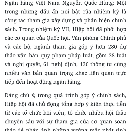
Ngân hàng Việt Nam Nguyễn Quốc Hùng: Một
trong những dấu ấn nổi bật của nhiệm kỳ là
CHUYÊN ĐỀ
công tác tham gia xây dựng và phản biện chính
CÁC CHUYÊN TRANG
sách. Trong nhiệm kỳ VII, Hiệp hội đã phối hợp
các cơ quan của Quốc hội, Văn phòng Chính phủ
VỀ BÁO NHÂN DÂN
và các bộ, ngành tham gia góp ý hơn 280 dự
thảo văn bản quy phạm pháp luật, gồm 38 luật
THỜI NAY
và nghị quyết, 61 nghị định, 136 thông tư cùng
nhiều văn bản quan trọng khác liên quan trực
NHÂN DÂN CUỐI TUẦN
tiếp đến hoạt động ngân hàng.
NHÂN DÂN HẰNG THÁNG
Đáng chú ý, trong quá trình góp ý chính sách,
MUA BÁO
Hiệp hội đã chủ động tổng hợp ý kiến thực tiễn
từ các tổ chức hội viên, tổ chức nhiều hội thảo
ĐỌC BÁO IN
chuyên sâu với sự tham gia của cơ quan soạn
thảo để phản ánh những vướng mắc phát sinh