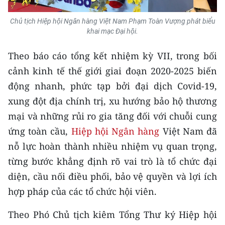
TIN MỚI
Chủ tịch Hiệp hội Ngân hàng Việt Nam Phạm Toàn Vượng phát biểu
khai mạc Đại hội.
TIN ĐỊA PHƯƠNG
Theo báo cáo tổng kết nhiệm kỳ VII, trong bối
Trung du và miền núi phía Bắc
cảnh kinh tế thế giới giai đoạn 2020-2025 biến
Đồng bằng sông Hồng
động nhanh, phức tạp bởi đại dịch Covid-19,
xung đột địa chính trị, xu hướng bảo hộ thương
Bắc Trung Bộ
mại và những rủi ro gia tăng đối với chuỗi cung
Duyên hải Nam Trung Bộ và Tây
ứng toàn cầu,
Hiệp hội Ngân hàng
Việt Nam đã
Nguyên
nỗ lực hoàn thành nhiều nhiệm vụ quan trọng,
Đông Nam Bộ
từng bước khẳng định rõ vai trò là tổ chức đại
diện, cầu nối điều phối, bảo vệ quyền và lợi ích
Đồng bằng sông Cửu Long
hợp pháp của các tổ chức hội viên.
Chuyên trang Hà Nội
Theo Phó Chủ tịch kiêm Tổng Thư ký Hiệp hội
Chuyên trang TP. Hồ Chí Minh