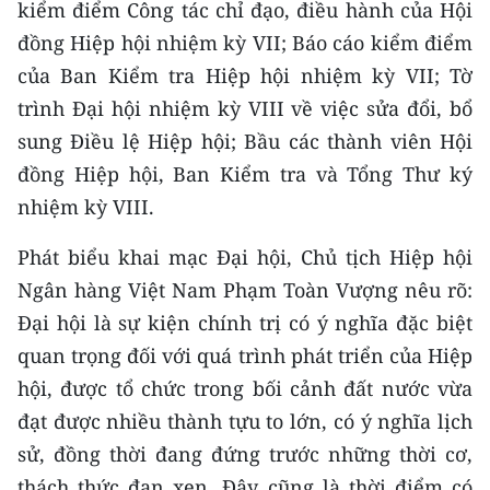
kiểm điểm Công tác chỉ đạo, điều hành của Hội
CHƯƠNG TRÌNH OCOP - MỖI XÃ
MỘT SẢN PHẨM
đồng Hiệp hội nhiệm kỳ VII; Báo cáo kiểm điểm
của Ban Kiểm tra Hiệp hội nhiệm kỳ VII; Tờ
RADIO
trình Đại hội nhiệm kỳ VIII về việc sửa đổi, bổ
sung Điều lệ Hiệp hội; Bầu các thành viên Hội
MEDIA CENTER
đồng Hiệp hội, Ban Kiểm tra và Tổng Thư ký
nhiệm kỳ VIII.
E-Magazine
Phát biểu khai mạc Đại hội, Chủ tịch Hiệp hội
Video
Ngân hàng Việt Nam Phạm Toàn Vượng nêu rõ:
Media Chính trị
Đại hội là sự kiện chính trị có ý nghĩa đặc biệt
quan trọng đối với quá trình phát triển của Hiệp
Media Kinh tế
hội, được tổ chức trong bối cảnh đất nước vừa
Media Văn hóa
đạt được nhiều thành tựu to lớn, có ý nghĩa lịch
Media Xã hội
sử, đồng thời đang đứng trước những thời cơ,
thách thức đan xen. Đây cũng là thời điểm có