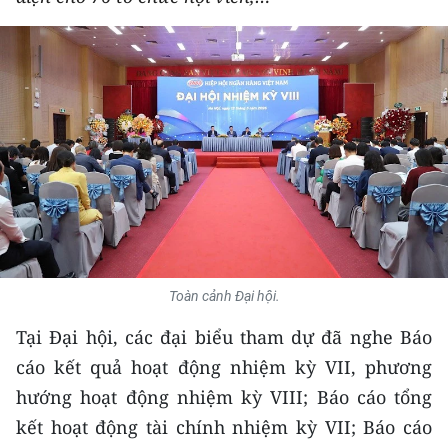
THỂ THAO
GIÁO DỤC
Y TẾ
KHOA HỌC - CÔNG NGHỆ
MÔI TRƯỜNG
BẠN ĐỌC
Toàn cảnh Đại hội.
KIỂM CHỨNG THÔNG TIN
Tại Đại hội, các đại biểu tham dự đã nghe Báo
TRI THỨC CHUYÊN SÂU
cáo kết quả hoạt động nhiệm kỳ VII, phương
hướng hoạt động nhiệm kỳ VIII; Báo cáo tổng
54 DÂN TỘC VIỆT NAM
kết hoạt động tài chính nhiệm kỳ VII; Báo cáo