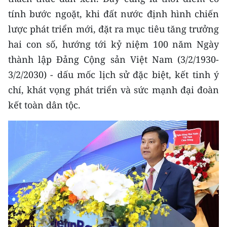
Media Pháp luật
tính bước ngoặt, khi đất nước định hình chiến
Media Du lịch
lược phát triển mới, đặt ra mục tiêu tăng trưởng
hai con số, hướng tới kỷ niệm 100 năm Ngày
Media Thế giới
thành lập Đảng Cộng sản Việt Nam (3/2/1930-
Media Thể thao
3/2/2030) - dấu mốc lịch sử đặc biệt, kết tinh ý
chí, khát vọng phát triển và sức mạnh đại đoàn
Media Giáo dục
kết toàn dân tộc.
Media Y tế
Media Khoa học - Công nghệ
Media Môi trường
Ảnh
Infographic