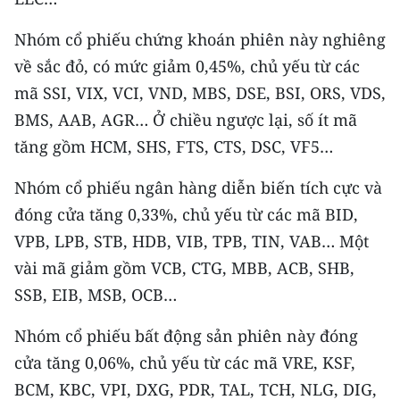
TIN MỚI
Nhóm cổ phiếu chứng khoán phiên này nghiêng
TIN ĐỊA PHƯƠNG
về sắc đỏ, có mức giảm 0,45%, chủ yếu từ các
mã SSI, VIX, VCI, VND, MBS, DSE, BSI, ORS, VDS,
Trung du và miền núi phía Bắc
BMS, AAB, AGR… Ở chiều ngược lại, số ít mã
Đồng bằng sông Hồng
tăng gồm HCM, SHS, FTS, CTS, DSC, VF5…
Bắc Trung Bộ
Nhóm cổ phiếu ngân hàng diễn biến tích cực và
đóng cửa tăng 0,33%, chủ yếu từ các mã BID,
Duyên hải Nam Trung Bộ và Tây
VPB, LPB, STB, HDB, VIB, TPB, TIN, VAB… Một
Nguyên
vài mã giảm gồm VCB, CTG, MBB, ACB, SHB,
Đông Nam Bộ
SSB, EIB, MSB, OCB…
Đồng bằng sông Cửu Long
Nhóm cổ phiếu bất động sản phiên này đóng
Chuyên trang Hà Nội
cửa tăng 0,06%, chủ yếu từ các mã VRE, KSF,
BCM, KBC, VPI, DXG, PDR, TAL, TCH, NLG, DIG,
Chuyên trang TP. Hồ Chí Minh