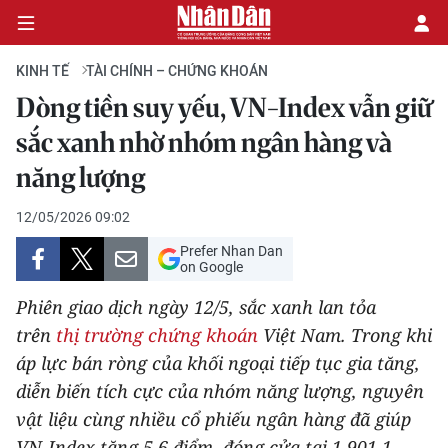
KINH TẾ
TÀI CHÍNH – CHỨNG KHOÁN
Dòng tiền suy yếu, VN-Index vẫn giữ
CHÍNH TRỊ
sắc xanh nhờ nhóm ngân hàng và
năng lượng
KINH TẾ
12/05/2026 09:02
VĂN HÓA
Prefer Nhan Dan
on Google
XÃ HỘI
Phiên giao dịch ngày 12/5, sắc xanh lan tỏa
PHÁP LUẬT
trên
thị trường chứng khoán
Việt Nam. Trong khi
áp lực bán ròng của khối ngoại tiếp tục gia tăng,
DU LỊCH
diễn biến tích cực của nhóm năng lượng, nguyên
vật liệu cùng nhiều cổ phiếu ngân hàng đã giúp
THẾ GIỚI
VN-Index tăng 5,6 điểm, đóng cửa tại 1.901,1