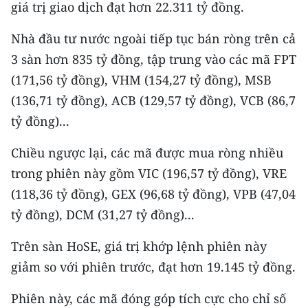
CHƯƠNG TRÌNH OCOP - MỖI XÃ
giá trị giao dịch đạt hơn 22.311 tỷ đồng.
MỘT SẢN PHẨM
Nhà đầu tư nước ngoài tiếp tục bán ròng trên cả
3 sàn hơn 835 tỷ đồng, tập trung vào các mã FPT
RADIO
(171,56 tỷ đồng), VHM (154,27 tỷ đồng), MSB
(136,71 tỷ đồng), ACB (129,57 tỷ đồng), VCB (86,7
MEDIA CENTER
tỷ đồng)...
E-Magazine
Chiều ngược lại, các mã được mua ròng nhiều
Video
trong phiên này gồm VIC (196,57 tỷ đồng), VRE
Media Chính trị
(118,36 tỷ đồng), GEX (96,68 tỷ đồng), VPB (47,04
tỷ đồng), DCM (31,27 tỷ đồng)...
Media Kinh tế
Trên sàn HoSE, giá trị khớp lệnh phiên này
Media Văn hóa
giảm so với phiên trước, đạt hơn 19.145 tỷ đồng.
Media Xã hội
Phiên này, các mã đóng góp tích cực cho chỉ số