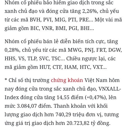
Nhóm cổ phiếu bảo hiểm giao dịch trong sắc
ENGLISH
xanh chủ đạo và đóng cửa tăng 2,26%, chủ yếu
中文
từ các mã BVH, PVI, MIG, PTI, PRE… Một vài mã
giảm gồm BIC, VNR, BMI, PGI, BHI…
FRANÇAIS
Nhóm cổ phiếu bán lẻ diễn biến tích cực, tăng
РУССКИЙ
0,28%, chủ yếu từ các mã MWG, PNJ, FRT, DGW,
HHS, VS, TLP, SVC, TSC… Chiều ngược lại, các
ESPAÑOL
mã giảm gồm HUT, CTF, HAM, HTC, VXT…
한국어
* Chỉ số thị trường
chứng khoán
Việt Nam hôm
nay đóng cửa trong sắc xanh chủ đạo, VNXALL-
Index đóng cửa tăng 14,55 điểm (+0,47%), lên
mức 3.084,07 điểm. Thanh khoản với khối
lượng giao dịch hơn 740,29 triệu đơn vị, tương
ứng giá trị giao dịch hơn 20.723,82 tỷ đồng.