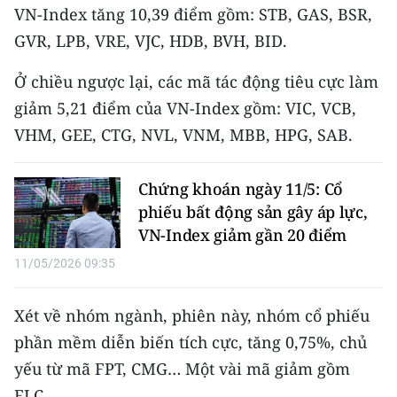
Media Pháp luật
VN-Index tăng 10,39 điểm gồm: STB, GAS, BSR,
GVR, LPB, VRE, VJC, HDB, BVH, BID.
Media Du lịch
Ở chiều ngược lại, các mã tác động tiêu cực làm
Media Thế giới
giảm 5,21 điểm của VN-Index gồm: VIC, VCB,
Media Thể thao
VHM, GEE, CTG, NVL, VNM, MBB, HPG, SAB.
Media Giáo dục
Chứng khoán ngày 11/5: Cổ
Media Y tế
phiếu bất động sản gây áp lực,
VN-Index giảm gần 20 điểm
Media Khoa học - Công nghệ
11/05/2026 09:35
Media Môi trường
Xét về nhóm ngành, phiên này, nhóm cổ phiếu
Ảnh
phần mềm diễn biến tích cực, tăng 0,75%, chủ
Infographic
yếu từ mã FPT, CMG… Một vài mã giảm gồm
ELC…