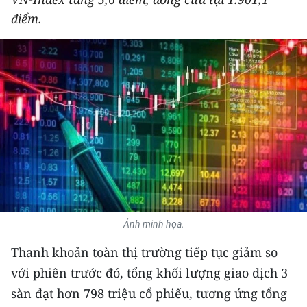
THỂ THAO
điểm.
GIÁO DỤC
Y TẾ
KHOA HỌC - CÔNG NGHỆ
MÔI TRƯỜNG
BẠN ĐỌC
KIỂM CHỨNG THÔNG TIN
Ảnh minh họa.
TRI THỨC CHUYÊN SÂU
Thanh khoản toàn thị trường tiếp tục giảm so
với phiên trước đó, tổng khối lượng giao dịch 3
54 DÂN TỘC VIỆT NAM
sàn đạt hơn 798 triệu cổ phiếu, tương ứng tổng