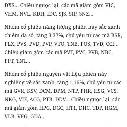
DXS… Chiều ngược lại, các mã giảm gồm VIC,
CHUYÊN ĐỀ
VHM, NVL, KDH, IDC, SJS, SIP, SNZ…
CÁC CHUYÊN TRANG
Nhóm cổ phiếu năng lượng phiên này sắc xanh
chiếm đa số, tăng 3,37%, chủ yếu từ các mã BSR,
PLX, PVS, PVD, PVP, VTO, TNB, POS, TVD, CCI…
VỀ BÁO NHÂN DÂN
Chiều giảm gồm các mã PVT, PVC, PVB, NBC,
THỜI NAY
PPT, TNT…
NHÂN DÂN CUỐI TUẦN
Nhóm cổ phiếu nguyên vật liệu phiên này
nghiêng về sắc xanh, tăng 1,16%, chủ yếu từ các
NHÂN DÂN HẰNG THÁNG
mã GVR, KSV, DCM, DPM, NTP, PHR, HSG, VCS,
MUA BÁO
NKG, VIF, ACG, PTB, DDV… Chiều ngược lại, các
mã giảm gồm HPG, DGC, HT1, DHC, TDP, HGM,
ĐỌC BÁO IN
VLB, VFG, GDA…