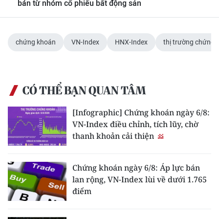
bán từ nhóm cổ phiếu bất động sản
chứng khoán
VN-Index
HNX-Index
thị trường chứng 
CÓ THỂ BẠN QUAN TÂM
[Infographic] Chứng khoán ngày 6/8:
VN-Index điều chỉnh, tích lũy, chờ
thanh khoản cải thiện
Chứng khoán ngày 6/8: Áp lực bán
lan rộng, VN-Index lùi về dưới 1.765
điểm