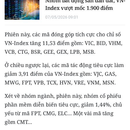
Nhóm bất động sản dẫn dắt, VN-
Media Pháp luật
Index vượt mốc 1.900 điểm
Media Du lịch
07/05/2026 09:01
Media Thế giới
Phiên này, các mã đóng góp tích cực cho chỉ số
Media Thể thao
VN-Index tăng 11,53 điểm gồm: VIC, BID, VHM,
VCB, CTG, BSR, GEE, GEX, LPB, MSB.
Media Giáo dục
Ở chiều ngược lại, các mã tác động tiêu cực làm
Media Y tế
giảm 3,91 điểm của VN-Index gồm: VJC, GAS,
Media Khoa học - Công nghệ
MWG, FPT, VPB, TCX, HVN, VRE, VNM, MSN.
Media Môi trường
Xét về nhóm ngành, phiên này, nhóm cổ phiếu
phần mềm diễn biến tiêu cực, giảm 1,44%, chủ
Ảnh
yếu từ mã FPT, CMG, ELC… Một vài mã tăng
Infographic
gồm CMT…