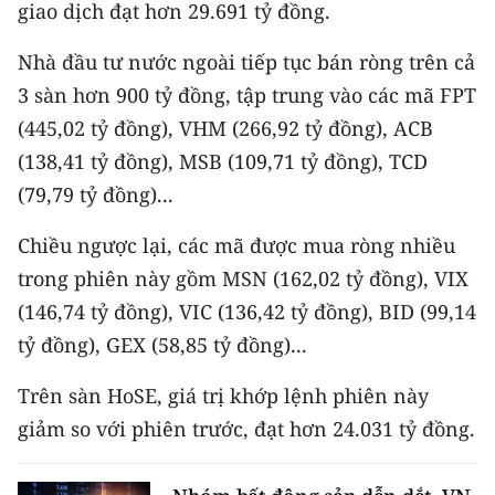
CHƯƠNG TRÌNH OCOP - MỖI XÃ
giao dịch đạt hơn 29.691 tỷ đồng.
MỘT SẢN PHẨM
​Nhà đầu tư nước ngoài tiếp tục bán ròng trên cả
3 sàn hơn 900 tỷ đồng, tập trung vào các mã FPT
RADIO
(445,02 tỷ đồng), VHM (266,92 tỷ đồng), ACB
(138,41 tỷ đồng), MSB (109,71 tỷ đồng), TCD
MEDIA CENTER
(79,79 tỷ đồng)...
E-Magazine
Chiều ngược lại, các mã được mua ròng nhiều
Video
trong phiên này gồm MSN (162,02 tỷ đồng), VIX
Media Chính trị
(146,74 tỷ đồng), VIC (136,42 tỷ đồng), BID (99,14
tỷ đồng), GEX (58,85 tỷ đồng)...
Media Kinh tế
Trên sàn HoSE, giá trị khớp lệnh phiên này
Media Văn hóa
giảm so với phiên trước, đạt hơn 24.031 tỷ đồng.
Media Xã hội