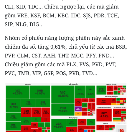
CLI, SID, TDC… Chiều ngược lại, các mã giảm
CHUYÊN ĐỀ
gồm VRE, KSF, BCM, KBC, IDC, SJS, PDR, TCH,
SIP, NLG, DIG…
CÁC CHUYÊN TRANG
Nhóm cổ phiếu năng lượng phiên này sắc xanh
VỀ BÁO NHÂN DÂN
chiếm đa số, tăng 0,61%, chủ yếu từ các mã BSR,
PVP, CLM, CST, AAH, THT, MGC, PPY, PND…
THỜI NAY
Chiều giảm gồm các mã PLX, PVS, PVD, PVT,
PVC, TMB, VIP, GSP, POS, PVB, TVD…
NHÂN DÂN CUỐI TUẦN
NHÂN DÂN HẰNG THÁNG
MUA BÁO
ĐỌC BÁO IN