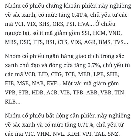
Nhóm cổ phiếu chứng khoán phiên này nghiêng
TIN MỚI
về sắc xanh, có mức tăng 0,41%, chủ yếu từ các
TIN ĐỊA PHƯƠNG
mã VCI, VIX, SHS, ORS, PSI, HVA… Ở chiều
ngược lại, số ít mã giảm gồm SSI, HCM, VND,
Trung du và miền núi phía Bắc
MBS, DSE, FTS, BSI, CTS, VDS, AGR, BMS, TVS…
Đồng bằng sông Hồng
Nhóm cổ phiếu ngân hàng giao dịch trong sắc
Bắc Trung Bộ
xanh chủ đạo và đóng cửa tăng 0,7%, chủ yếu từ
các mã VCB, BID, CTG, TCB, MBB, LPB, SHB,
Duyên hải Nam Trung Bộ và Tây
Nguyên
EIB, MSB, NAB, EVF… Một vài mã giảm gồm
VPB, STB, HDB, ACB, VIB, TPB, ABB, VBB, TIN,
Đông Nam Bộ
KLB…
Đồng bằng sông Cửu Long
Nhóm cổ phiếu bất động sản phiên này nghiêng
Chuyên trang Hà Nội
về sắc xanh và có mức tăng 0,71%, chủ yếu từ
các mã VIC, VHM, NVL, KDH, VPI, TAL, SNZ,
Chuyên trang TP. Hồ Chí Minh