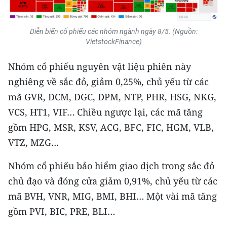
ENGLISH
中文
Diễn biến cổ phiếu các nhóm ngành ngày 8/5. (Nguồn:
VietstockFinance)
FRANÇAIS
Nhóm cổ phiếu nguyên vật liệu phiên này
РУССКИЙ
nghiêng về sắc đỏ, giảm 0,25%, chủ yếu từ các
mã GVR, DCM, DGC, DPM, NTP, PHR, HSG, NKG,
ESPAÑOL
VCS, HT1, VIF… Chiều ngược lại, các mã tăng
gồm HPG, MSR, KSV, ACG, BFC, FIC, HGM, VLB,
한국어
VTZ, MZG…
Nhóm cổ phiếu bảo hiểm giao dịch trong sắc đỏ
chủ đạo và đóng cửa giảm 0,91%, chủ yếu từ các
mã BVH, VNR, MIG, BMI, BHI… Một vài mã tăng
gồm PVI, BIC, PRE, BLI…