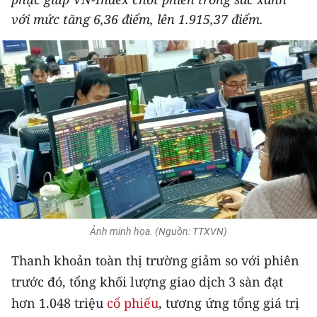
THỂ THAO
với mức tăng 6,36 điểm, lên 1.915,37 điểm.
GIÁO DỤC
Y TẾ
KHOA HỌC - CÔNG NGHỆ
MÔI TRƯỜNG
BẠN ĐỌC
KIỂM CHỨNG THÔNG TIN
Ảnh minh họa. (Nguồn: TTXVN)
TRI THỨC CHUYÊN SÂU
Thanh khoản toàn thị trường giảm so với phiên
trước đó, tổng khối lượng giao dịch 3 sàn đạt
54 DÂN TỘC VIỆT NAM
hơn 1.048 triệu
cổ phiếu
, tương ứng tổng giá trị