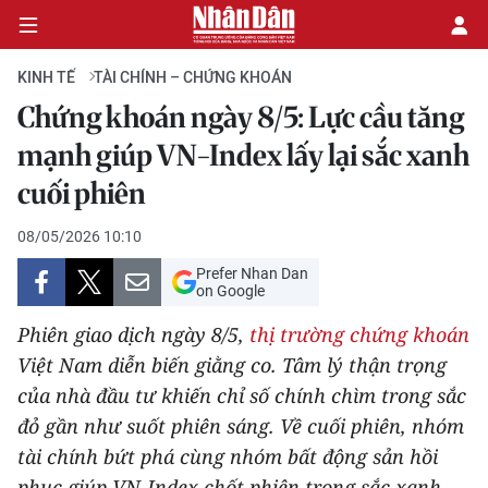
KINH TẾ
TÀI CHÍNH – CHỨNG KHOÁN
Chứng khoán ngày 8/5: Lực cầu tăng
CHÍNH TRỊ
mạnh giúp VN-Index lấy lại sắc xanh
cuối phiên
KINH TẾ
08/05/2026 10:10
VĂN HÓA
Prefer Nhan Dan
on Google
XÃ HỘI
Phiên giao dịch ngày 8/5,
thị trường chứng khoán
PHÁP LUẬT
Việt Nam diễn biến giằng co. Tâm lý thận trọng
của nhà đầu tư khiến chỉ số chính chìm trong sắc
DU LỊCH
đỏ gần như suốt phiên sáng. Về cuối phiên, nhóm
tài chính bứt phá cùng nhóm bất động sản hồi
THẾ GIỚI
phục giúp VN-Index chốt phiên trong sắc xanh