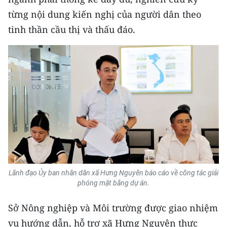
từng nội dung kiến nghị của người dân theo
CHUYÊN ĐỀ
tinh thần cầu thị và thấu đáo.
CÁC CHUYÊN TRANG
VỀ BÁO NHÂN DÂN
THỜI NAY
NHÂN DÂN CUỐI TUẦN
NHÂN DÂN HẰNG THÁNG
Lãnh đạo Ủy ban nhân dân xã Hưng Nguyên báo cáo về công tác giải
MUA BÁO
phóng mặt bằng dự án.
ĐỌC BÁO IN
Sở Nông nghiệp và Môi trường được giao nhiệm
vụ hướng dẫn, hỗ trợ xã Hưng Nguyên thực