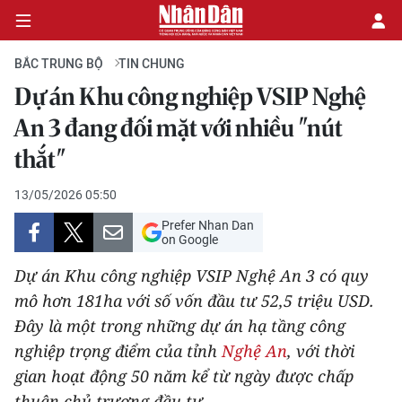
BẮC TRUNG BỘ
TIN CHUNG
Dự án Khu công nghiệp VSIP Nghệ
CHÍNH TRỊ
An 3 đang đối mặt với nhiều "nút
thắt"
KINH TẾ
13/05/2026 05:50
VĂN HÓA
Prefer Nhan Dan
on Google
XÃ HỘI
Dự án Khu công nghiệp VSIP Nghệ An 3 có quy
PHÁP LUẬT
mô hơn 181ha với số vốn đầu tư 52,5 triệu USD.
Đây là một trong những dự án hạ tầng công
DU LỊCH
nghiệp trọng điểm của tỉnh
Nghệ An
, với thời
gian hoạt động 50 năm kể từ ngày được chấp
THẾ GIỚI
thuận chủ trương đầu tư.