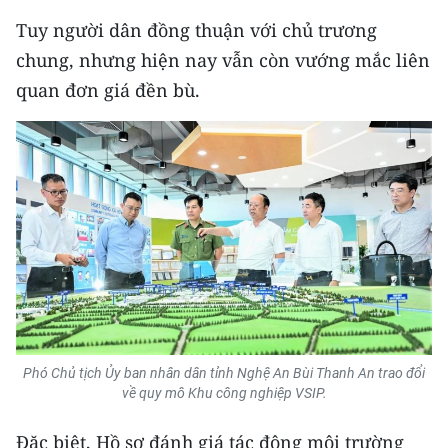
Media Pháp luật
Tuy người dân đồng thuận với chủ trương
Media Du lịch
chung, nhưng hiện nay vẫn còn vướng mắc liên
quan đơn giá đền bù.
Media Thế giới
Media Thể thao
Media Giáo dục
Media Y tế
Media Khoa học - Công nghệ
Media Môi trường
Ảnh
Phó Chủ tịch Ủy ban nhân dân tỉnh Nghệ An Bùi Thanh An trao đổi
về quy mô Khu công nghiệp VSIP.
Infographic
Đặc biệt, Hồ sơ đánh giá tác động môi trường