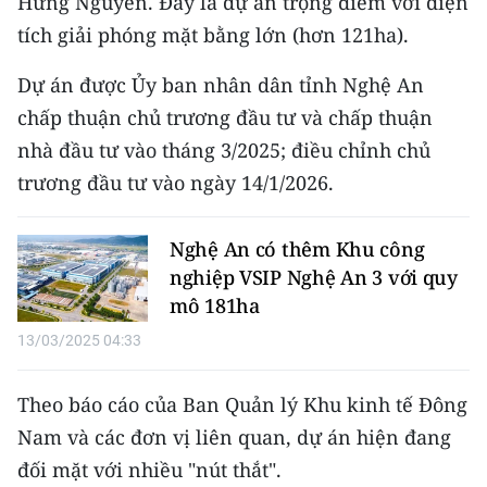
Hưng Nguyên. Đây là dự án trọng điểm với diện
CHƯƠNG TRÌNH OCOP - MỖI XÃ
tích giải phóng mặt bằng lớn (hơn 121ha).
MỘT SẢN PHẨM
Dự án được Ủy ban nhân dân tỉnh Nghệ An
RADIO
chấp thuận chủ trương đầu tư và chấp thuận
nhà đầu tư vào tháng 3/2025; điều chỉnh chủ
MEDIA CENTER
trương đầu tư vào ngày 14/1/2026.
E-Magazine
Nghệ An có thêm Khu công
Video
nghiệp VSIP Nghệ An 3 với quy
Media Chính trị
mô 181ha
13/03/2025 04:33
Media Kinh tế
Media Văn hóa
Theo báo cáo của Ban Quản lý Khu kinh tế Đông
Nam và các đơn vị liên quan, dự án hiện đang
Media Xã hội
đối mặt với nhiều "nút thắt".