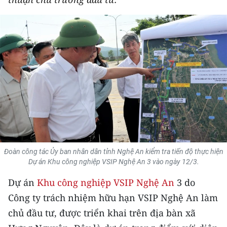
THỂ THAO
GIÁO DỤC
Y TẾ
KHOA HỌC - CÔNG NGHỆ
MÔI TRƯỜNG
BẠN ĐỌC
Đoàn công tác Ủy ban nhân dân tỉnh Nghệ An kiểm tra tiến độ thực hiện
KIỂM CHỨNG THÔNG TIN
Dự án Khu công nghiệp VSIP Nghệ An 3 vào ngày 12/3.
Dự án
Khu công nghiệp VSIP Nghệ An
3 do
TRI THỨC CHUYÊN SÂU
Công ty trách nhiệm hữu hạn VSIP Nghệ An làm
54 DÂN TỘC VIỆT NAM
chủ đầu tư, được triển khai trên địa bàn xã