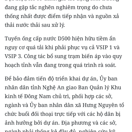
TIN MỚI
đang gặp tắc nghẽn nghiêm trọng do chưa
thống nhất được điểm tiếp nhận và nguồn xả
TIN ĐỊA PHƯƠNG
thải nước thải sau xử lý.
Trung du và miền núi phía Bắc
Tuyến ống cấp nước D500 hiện hữu tiềm ẩn
Đồng bằng sông Hồng
nguy cơ quá tải khi phải phục vụ cả VSIP 1 và
VSIP 3. Công tác bổ sung trạm biến áp vào quy
Bắc Trung Bộ
hoạch tỉnh vẫn đang trong quá trình rà soát.
Duyên hải Nam Trung Bộ và Tây
Để bảo đảm tiến độ triển khai dự án, Ủy ban
Nguyên
nhân dân tỉnh Nghệ An giao Ban Quản lý Khu
Đông Nam Bộ
kinh tế Đông Nam chủ trì, phối hợp các sở,
ngành và Ủy ban nhân dân xã Hưng Nguyên tổ
Đồng bằng sông Cửu Long
chức buổi đối thoại trực tiếp với các hộ dân bị
Chuyên trang Hà Nội
ảnh hưởng bởi dự án. Địa phương và các sở,
ngành phải thống kê đầy đủ, nghiên cứu kỹ
Chuyên trang TP. Hồ Chí Minh