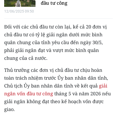
Media Pháp luật
đầu tư công
12/06/2025 09:50
Media Du lịch
Media Thế giới
Đối với các chủ đầu tư còn lại, kể cả 20 đơn vị
chủ đầu tư có tỷ lệ giải ngân dưới mức bình
Media Thể thao
quân chung của tỉnh yêu cầu đến ngày 30/5,
Media Giáo dục
phải giải ngân đạt và vượt mức bình quân
chung của cả nước.
Media Y tế
Thủ trưởng các đơn vị chủ đầu tư chịu hoàn
Media Khoa học - Công nghệ
toàn trách nhiệm trước Ủy ban nhân dân tỉnh,
Media Môi trường
Chủ tịch Ủy ban nhân dân tỉnh về kết quả
giải
ngân vốn đầu tư công
tháng 5 và năm 2026 nếu
Ảnh
giải ngân không đạt theo kế hoạch vốn được
Infographic
giao.