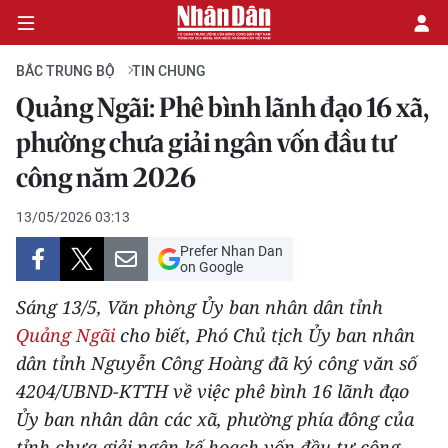
BẮC TRUNG BỘ
TIN CHUNG
Quảng Ngãi: Phê bình lãnh đạo 16 xã,
CHÍNH TRỊ
phường chưa giải ngân vốn đầu tư
công năm 2026
KINH TẾ
13/05/2026 03:13
VĂN HÓA
Prefer Nhan Dan
on Google
XÃ HỘI
Sáng 13/5, Văn phòng Ủy ban nhân dân tỉnh
PHÁP LUẬT
Quảng Ngãi
cho biết, Phó Chủ tịch Ủy ban nhân
dân tỉnh Nguyễn Công Hoàng đã ký công văn số
DU LỊCH
4204/UBND-KTTH về việc phê bình 16 lãnh đạo
Ủy ban nhân dân các xã, phường phía đông của
THẾ GIỚI
tỉnh chưa giải ngân kế hoạch vốn đầu tư công