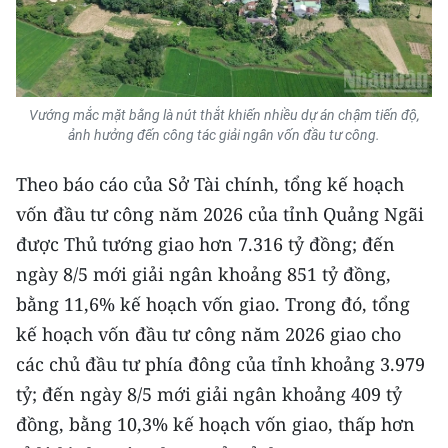
CHUYÊN ĐỀ
CÁC CHUYÊN TRANG
Vướng mắc mặt bằng là nút thắt khiến nhiều dự án chậm tiến độ,
ảnh hưởng đến công tác giải ngân vốn đầu tư công.
VỀ BÁO NHÂN DÂN
Theo báo cáo của Sở Tài chính, tổng kế hoạch
THỜI NAY
vốn đầu tư công năm 2026 của tỉnh Quảng Ngãi
được Thủ tướng giao hơn 7.316 tỷ đồng; đến
NHÂN DÂN CUỐI TUẦN
ngày 8/5 mới giải ngân khoảng 851 tỷ đồng,
NHÂN DÂN HẰNG THÁNG
bằng 11,6% kế hoạch vốn giao. Trong đó, tổng
kế hoạch vốn đầu tư công năm 2026 giao cho
MUA BÁO
các chủ đầu tư phía đông của tỉnh khoảng 3.979
tỷ; đến ngày 8/5 mới giải ngân khoảng 409 tỷ
ĐỌC BÁO IN
đồng, bằng 10,3% kế hoạch vốn giao, thấp hơn