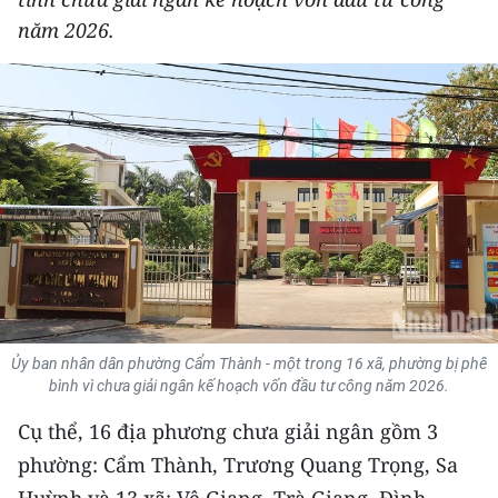
THỂ THAO
năm 2026.
GIÁO DỤC
Y TẾ
KHOA HỌC - CÔNG NGHỆ
MÔI TRƯỜNG
BẠN ĐỌC
KIỂM CHỨNG THÔNG TIN
Ủy ban nhân dân phường Cẩm Thành - một trong 16 xã, phường bị phê
bình vì chưa giải ngân kế hoạch vốn đầu tư công năm 2026.
TRI THỨC CHUYÊN SÂU
Cụ thể, 16 địa phương chưa giải ngân gồm 3
54 DÂN TỘC VIỆT NAM
phường: Cẩm Thành, Trương Quang Trọng, Sa