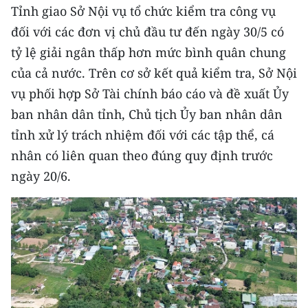
Tỉnh giao Sở Nội vụ tổ chức kiểm tra công vụ
TIN MỚI
đối với các đơn vị chủ đầu tư đến ngày 30/5 có
TIN ĐỊA PHƯƠNG
tỷ lệ giải ngân thấp hơn mức bình quân chung
của cả nước. Trên cơ sở kết quả kiểm tra, Sở Nội
Trung du và miền núi phía Bắc
vụ phối hợp Sở Tài chính báo cáo và đề xuất Ủy
Đồng bằng sông Hồng
ban nhân dân tỉnh, Chủ tịch Ủy ban nhân dân
tỉnh xử lý trách nhiệm đối với các tập thể, cá
Bắc Trung Bộ
nhân có liên quan theo đúng quy định trước
Duyên hải Nam Trung Bộ và Tây
ngày 20/6.
Nguyên
Đông Nam Bộ
Đồng bằng sông Cửu Long
Chuyên trang Hà Nội
Chuyên trang TP. Hồ Chí Minh