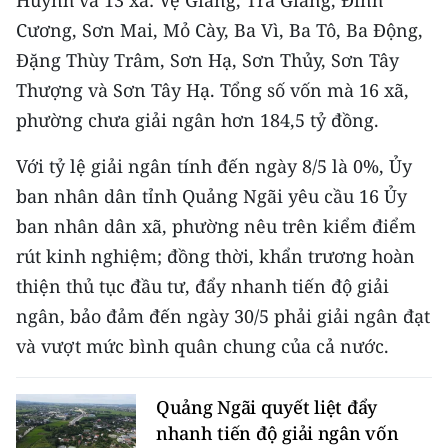
Huỳnh và 13 xã: Vệ Giang, Trà Giang, Đình
CHƯƠNG TRÌNH OCOP - MỖI XÃ
Cương, Sơn Mai, Mỏ Cày, Ba Vì, Ba Tô, Ba Động,
MỘT SẢN PHẨM
Đặng Thùy Trâm, Sơn Hạ, Sơn Thủy, Sơn Tây
Thượng và Sơn Tây Hạ. Tổng số vốn mà 16 xã,
RADIO
phường chưa giải ngân hơn 184,5 tỷ đồng.
MEDIA CENTER
Với tỷ lệ giải ngân tính đến ngày 8/5 là 0%, Ủy
E-Magazine
ban nhân dân tỉnh Quảng Ngãi yêu cầu 16 Ủy
ban nhân dân xã, phường nêu trên kiểm điểm
Video
rút kinh nghiệm; đồng thời, khẩn trương hoàn
Media Chính trị
thiện thủ tục đầu tư, đẩy nhanh tiến độ giải
ngân, bảo đảm đến ngày 30/5 phải giải ngân đạt
Media Kinh tế
và vượt mức bình quân chung của cả nước.
Media Văn hóa
Quảng Ngãi quyết liệt đẩy
Media Xã hội
nhanh tiến độ giải ngân vốn