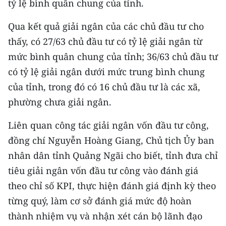
tỷ lệ bình quân chung của tỉnh.
ENGLISH
Qua kết quả giải ngân của các chủ đầu tư cho
中文
thấy, có 27/63 chủ đầu tư có tỷ lệ giải ngân từ
FRANÇAIS
mức bình quân chung của tỉnh; 36/63 chủ đầu tư
có tỷ lệ giải ngân dưới mức trung bình chung
РУССКИЙ
của tỉnh, trong đó có 16 chủ đầu tư là các xã,
phường chưa giải ngân.
ESPAÑOL
Liên quan công tác giải ngân vốn đầu tư công,
한국어
đồng chí Nguyễn Hoàng Giang, Chủ tịch Ủy ban
nhân dân tỉnh Quảng Ngãi cho biết, tỉnh đưa chỉ
tiêu giải ngân vốn đầu tư công vào đánh giá
theo chỉ số KPI, thực hiện đánh giá định kỳ theo
từng quý, làm cơ sở đánh giá mức độ hoàn
thành nhiệm vụ và nhận xét cán bộ lãnh đạo