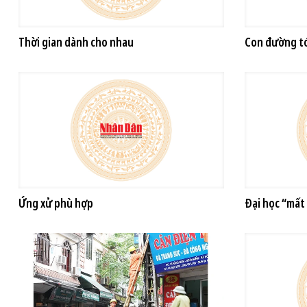
Thời gian dành cho nhau
Con đường t
Ứng xử phù hợp
Đại học “mất 