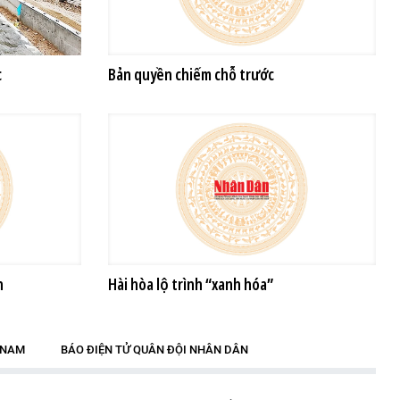
c
Bản quyền chiếm chỗ trước
n
Hài hòa lộ trình “xanh hóa”
T NAM
BÁO ĐIỆN TỬ QUÂN ĐỘI NHÂN DÂN