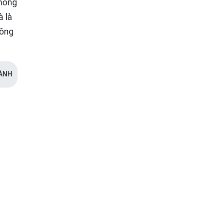
thống
à là
hông
ÀNH