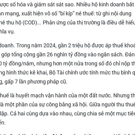
h được số hóa và giám sát sát sao. Nhiều hộ kinh doanh bắ
 mạng, xuất hiện vô số “bí kíp” né thuế: từ ghi nội dung
 thu hộ (COD)... Phản ứng của thị trường là điều dễ hiểu
hĩa vụ.
 doanh. Trong năm 2024, gần 2 triệu hộ được áp thuế kho
g góp tổng cộng gần 26 nghìn tỷ đồng vào ngân sách. Đá
10 tỷ đồng/năm, nhưng hơn một nửa trong số đó chỉ nộp t
g hình thức kê khai, Bộ Tài chính ước tính mức thu bình 
g, gấp 7 lần phương pháp cũ.
huế là huyết mạch vận hành của một đất nước. Nhưng t
à một phần của sự công bằng xã hội. Giữa người thu thu
 lập. Cả hai cùng dựa vào nhau, cùng chia sẻ một mục tiê
ển.