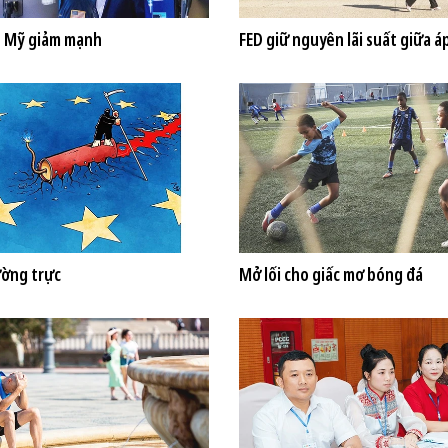
 Mỹ giảm mạnh
FED giữ nguyên lãi suất giữa á
ường trực
Mở lối cho giấc mơ bóng đá