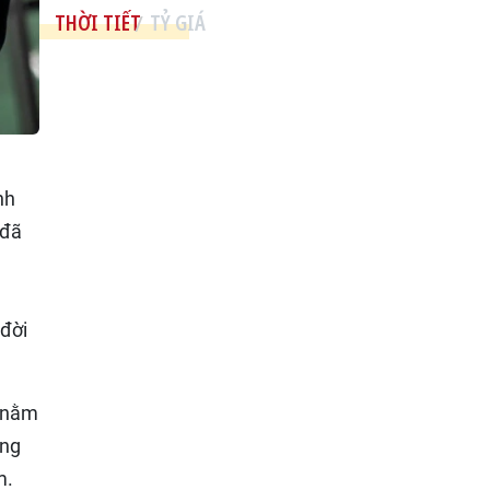
THỜI TIẾT
TỶ GIÁ
nh
 đã
 đời
e nằm
ông
m.