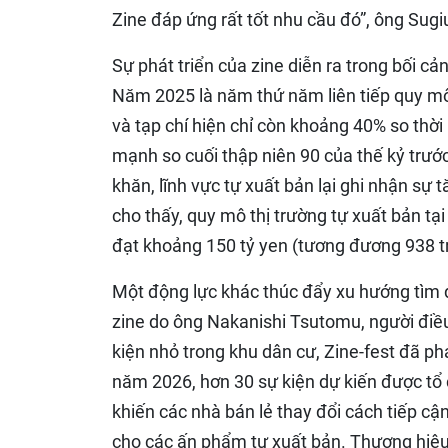
Zine đáp ứng rất tốt nhu cầu đó”, ông Sugiu
Sự phát triển của zine diễn ra trong bối 
Năm 2025 là năm thứ năm liên tiếp quy mô
và tạp chí hiện chỉ còn khoảng 40% so thờ
mạnh so cuối thập niên 90 của thế kỷ trước
khăn, lĩnh vực tự xuất bản lại ghi nhận sự
cho thấy, quy mô thị trường tự xuất bản tạ
đạt khoảng 150 tỷ yen (tương đương 938 t
Một động lực khác thúc đẩy xu hướng tìm đ
zine do ông Nakanishi Tsutomu, người điề
kiện nhỏ trong khu dân cư, Zine-fest đã ph
năm 2026, hơn 30 sự kiện dự kiến được tổ 
khiến các nhà bán lẻ thay đổi cách tiếp cậ
cho các ấn phẩm tự xuất bản. Thương hiệu