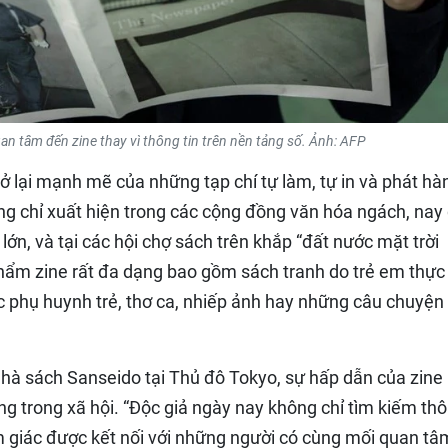
n tâm đến zine thay vì thông tin trên nền tảng số. Ảnh: AFP
 lại mạnh mẽ của những tạp chí tự làm, tự in và phát hà
ờng chỉ xuất hiện trong các cộng đồng văn hóa ngách, nay
lớn, và tại các hội chợ sách trên khắp “đất nước mặt trời
phẩm zine rất đa dạng bao gồm sách tranh do trẻ em thực
c phụ huynh trẻ, thơ ca, nhiếp ảnh hay những câu chuyện
nhà sách Sanseido tại Thủ đô Tokyo, sự hấp dẫn của zin
g trong xã hội. “Độc giả ngày nay không chỉ tìm kiếm th
 giác được kết nối với những người có cùng mối quan tâ