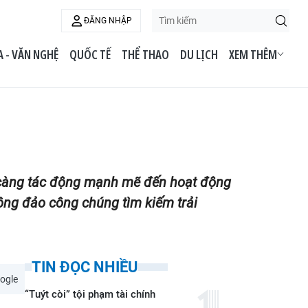
ĐĂNG NHẬP
 - VĂN NGHỆ
QUỐC TẾ
THỂ THAO
DU LỊCH
XEM THÊM
ày càng tác động mạnh mẽ đến hoạt động
ông đảo công chúng tìm kiếm trải
TIN ĐỌC NHIỀU
ogle
“Tuýt còi” tội phạm tài chính