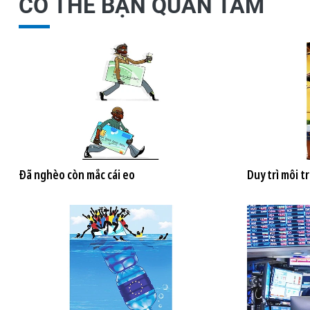
CÓ THỂ BẠN QUAN TÂM
Đã nghèo còn mắc cái eo
Duy trì môi t