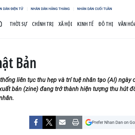
N DÂN ĐIỆN TỬ
NHÂN DÂN HẰNG THÁNG
NHÂN DÂN CUỐI TUẦN
THỜI SỰ
CHÍNH TRỊ
XÃ HỘI
KINH TẾ
ĐÔ THỊ
VĂN HÓA
hật Bản
thống liên tục thu hẹp và trí tuệ nhân tạo (AI) ng
uất bản (zine) đang trở thành hiện tượng thu hút đ
 nhân.
Prefer Nhan Dan on Go