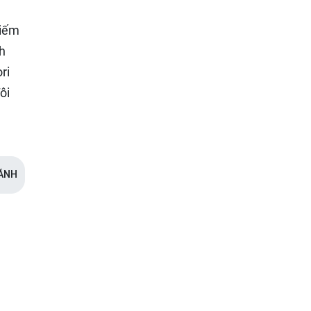
kiếm
h
ri
ôi
g
ÁNH