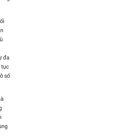
ối
ên
hù
i
sự đa
 tục
vô số
mà
g
n
cùng