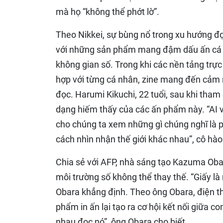
mà họ “không thể phớt lờ”.
Theo Nikkei, sự bùng nổ trong xu hướng đ
với những sản phẩm mang đậm dấu ấn cá nh
không gian số. Trong khi các nền tảng trực
hợp với từng cá nhân, zine mang đến cảm n
đọc. Harumi Kikuchi, 22 tuổi, sau khi tham 
dạng hiếm thấy của các ấn phẩm này. “AI v
cho chúng ta xem những gì chúng nghĩ là p
cách nhìn nhận thế giới khác nhau”, cô hà
Chia sẻ với AFP, nhà sáng tạo Kazuma Oba
môi trường số không thể thay thế. “Giấy l
Obara khẳng định. Theo ông Obara, điện tho
phẩm in ấn lại tạo ra cơ hội kết nối giữa 
nhau đọc nó”, ông Obara cho biết.