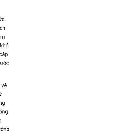
ức.
ách
iảm
 khó
 cấp
 ước
 về
ự
ong
hóng
g
ướng