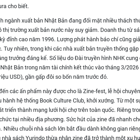
ra cho biết.
cảnh ngành xuất bản Nhật Bản đang đối mặt nhiều thách th
 thị trường xuất bản nước này suy giảm. Doanh thu từ s
i kỳ đỉnh cao năm 1996. Lượng phát hành báo chí cũng g
. Tuy nhiên, trong khi các nhà xuất bản truyền thống gặp
 tăng trưởng đáng kể. Số liệu do Đài truyền hình NHK cung
i Nhật Bản trong năm tài chính kết thúc vào tháng 3/2026
riệu USD), gần gấp đôi so bốn năm trước đó.
ến các ấn phẩm này được cho là Zine-fest, lễ hội chuyên
u hành hệ thống Book Culture Club, khởi xướng. Từ một s
át triển thành mạng lưới hội chợ trên toàn quốc. Riêng tr
chức tại nhiều địa phương. Sức hút của zine đã nhanh c
n. Nhiều chuỗi nhà sách lớn bắt đầu dành không gian riên
 nhà sách Yurindo thừa nhận zine đã trở thành một xu h