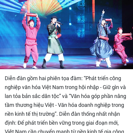
QUỐC TẾ
THỂ THAO
DU LỊCH
HỒ SƠ - TƯ LIỆU
NHÂN DÂN ĐIỆN TỬ
Diễn đàn gồm hai phiên tọa đàm: “Phát triển công
NHÂN DÂN HẰNG THÁNG
nghiệp văn hóa Việt Nam trong hội nhập - Giữ gìn và
lan tỏa bản sắc dân tộc” và “Văn hóa góp phần nâng
NHÂN DÂN CUỐI TUẦN
tầm thương hiệu Việt - Văn hóa doanh nghiệp trong
nền kinh tế thị trường”. Diễn đàn thống nhất nhận
định: Để phát triển bền vững trong giai đoạn mới,
Việt Nam cần chuyển mạnh từ nền kinh tế gia công