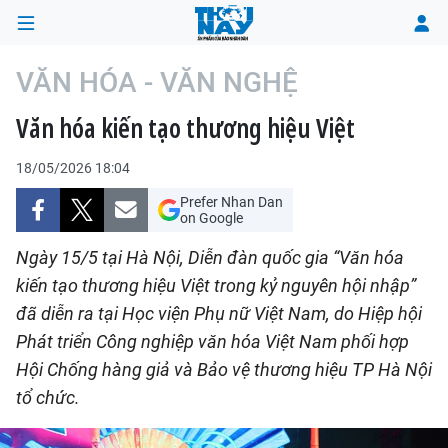
VĂN HÓA - VĂN NGHỆ
Văn hóa kiến tạo thương hiệu Việt
TRANG CHỦ
18/05/2026 18:04
THỜI SỰ
Prefer Nhan Dan
on Google
CHÍNH TRỊ
Ngày 15/5 tại Hà Nội, Diễn đàn quốc gia “Văn hóa
XÃ HỘI
kiến tạo thương hiệu Việt trong kỷ nguyên hội nhập”
đã diễn ra tại Học viện Phụ nữ Việt Nam, do Hiệp hội
KINH TẾ
Phát triển Công nghiệp văn hóa Việt Nam phối hợp
Hội Chống hàng giả và Bảo vệ thương hiệu TP Hà Nội
ĐÔ THỊ
tổ chức.
VĂN HÓA - VĂN NGHỆ