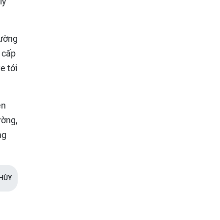
lý
hường
 cấp
e tới
ên
ường,
ng
HÙY