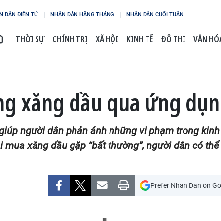
N DÂN ĐIỆN TỬ
NHÂN DÂN HẰNG THÁNG
NHÂN DÂN CUỐI TUẦN
THỜI SỰ
CHÍNH TRỊ
XÃ HỘI
KINH TẾ
ĐÔ THỊ
VĂN HÓA
ng xăng dầu qua ứng dụ
iúp người dân phản ánh những vi phạm trong kinh 
hi mua xăng dầu gặp “bất thường”, người dân có thể
Prefer Nhan Dan on Go