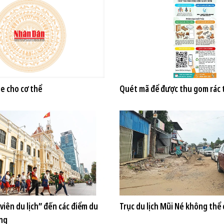
e cho cơ thể
Quét mã để được thu gom rác 
viên du lịch” đến các điểm du
Trục du lịch Mũi Né không th
ơng