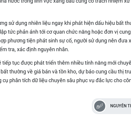
 nhà nước trong lĩnh vực xăng dầu cũng có trách nhiệm xử 
g sử dụng nhiên liệu ngay khi phát hiện dấu hiệu bất t
lập tức phản ánh tới cơ quan chức năng hoặc đơn vị cung
hợp phương tiện phát sinh sự cố, người sử dụng nên đưa x
iểm tra, xác định nguyên nhân.
sẽ tiếp tục được phát triển thêm nhiều tính năng mới chuy
ất thường về giá bán và tồn kho, dự báo cung cầu thị tr
g cụ phân tích dữ liệu chuyên sâu phục vụ đắc lực cho cô
NGUYỄN T