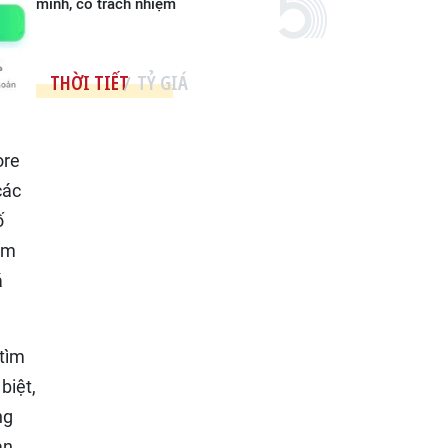
minh, có trách nhiệm
THỜI TIẾT
TỶ GIÁ
ore
các
ố
ểm
á
 tìm
biệt,
ng
an