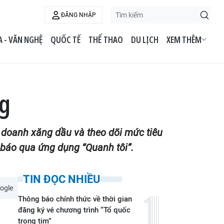
ĐĂNG NHẬP
 - VĂN NGHỆ
QUỐC TẾ
THỂ THAO
DU LỊCH
XEM THÊM
ng
doanh xăng dầu và theo dõi mức tiêu
 báo qua ứng dụng “Quanh tôi”.
TIN ĐỌC NHIỀU
ogle
Thông báo chính thức về thời gian
đăng ký vé chương trình “Tổ quốc
trong tim”