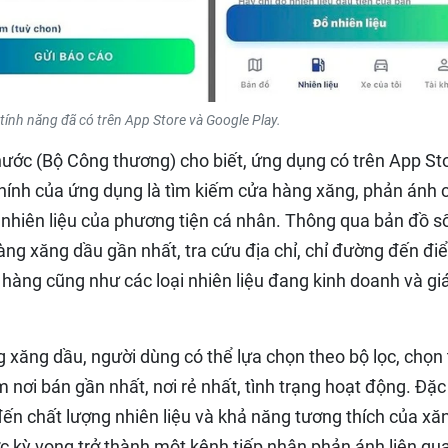
ính năng đã có trên App Store và Google Play.
 nước (Bộ Công thương) cho biết, ứng dụng có trên App St
chính của ứng dụng là tìm kiếm cửa hàng xăng, phản ánh 
p nhiên liệu của phương tiện cá nhân. Thông qua bản đồ s
àng xăng dầu gần nhất, tra cứu địa chỉ, chỉ đường đến đi
 hàng cũng như các loại nhiên liệu đang kinh doanh và gi
ng xăng dầu, người dùng có thể lựa chọn theo bộ lọc, chọn
m nơi bán gần nhất, nơi rẻ nhất, tình trạng hoạt động. Đặc 
ến chất lượng nhiên liệu và khả năng tương thích của xă
c kỳ vọng trở thành một kênh tiếp nhận phản ánh liên qu