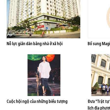
Nỗ lực giãn dân bằng nhà ở xã hội
Bổ sung Magi
Cuộc hội ngộ của những biểu tượng
Đưa “Trật tự 
lịch địa phư