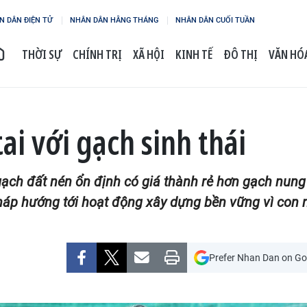
N DÂN ĐIỆN TỬ
NHÂN DÂN HẰNG THÁNG
NHÂN DÂN CUỐI TUẦN
THỜI SỰ
CHÍNH TRỊ
XÃ HỘI
KINH TẾ
ĐÔ THỊ
VĂN HÓA
tai với gạch sinh thái
gạch đất nén ổn định có giá thành rẻ hơn gạch nung
 pháp hướng tới hoạt động xây dựng bền vững vì con 
Prefer Nhan Dan on Go