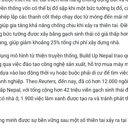
ền thống vốn có thể bị đổ sập khi một bức tường bị đổ, c
 phép lắp các thanh cốt thép chạy dọc từ móng đến mái n
 giúp gia tăng khả năng chống chịu khi xảy ra thiên tai. Đi
g bức tường được xây bằng gạch sinh thái có giá thấp hơ
ng, giúp giảm khoảng 25% tổng chi phí xây dựng nhà.
p dụng mô hình từ thiện truyền thống, Build Up Nepal trao 
g qua việc đào tạo công nghệ sản xuất, hỗ trợ mua máy 
ựa vào lao động thời vụ hoặc buộc phải di cư để tìm việ
oanh nghiệp. Theo
Reuters,
đến nay, đã có hơn 12.000 ngô
 Nepal, với tổng cộng hơn 42 triệu viên gạch sinh thái 
ó nhà ở, 1.900 việc làm xanh được tạo ra và tránh phát t
g minh được sự bền vững sau một số thiên tai xảy ra tại