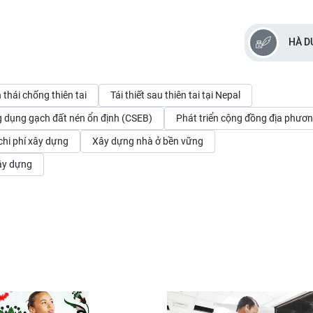
HÀ D
 thái chống thiên tai
Tái thiết sau thiên tai tại Nepal
 dụng gạch đất nén ổn định (CSEB)
Phát triển cộng đồng địa phươ
 chi phí xây dựng
Xây dựng nhà ở bền vững
xây dựng