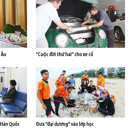
 Âu
“Cuộc đời thứ hai” cho xe cổ
i Hàn Quốc
Đưa “đại dương” vào lớp học