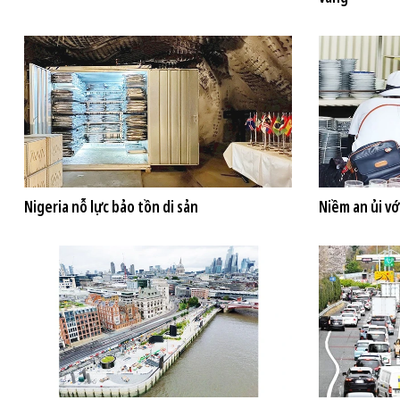
Nigeria nỗ lực bảo tồn di sản
Niềm an ủi vớ