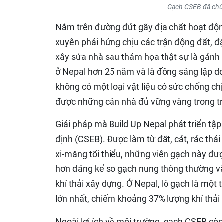
Gạch CSEB đã chứ
Nằm trên đường đứt gãy địa chất hoạt đ
xuyên phải hứng chịu các trận động đất, đặ
xây sửa nhà sau thảm họa thật sự là gánh
ở Nepal hơn 25 năm và là đồng sáng lập do
không có một loại vật liệu có sức chống chị
được những căn nhà đủ vững vàng trong trư
Giải pháp mà Build Up Nepal phát triển tập
định (CSEB). Được làm từ đất, cát, rác thả
xi-măng tối thiểu, những viên gạch này đư
hơn đáng kể so gạch nung thông thường và 
khí thải xây dựng. Ở Nepal, lò gạch là mộ
lớn nhất, chiếm khoảng 37% lượng khí thải
Ngoài lợi ích về môi trường, gạch CSEB còn