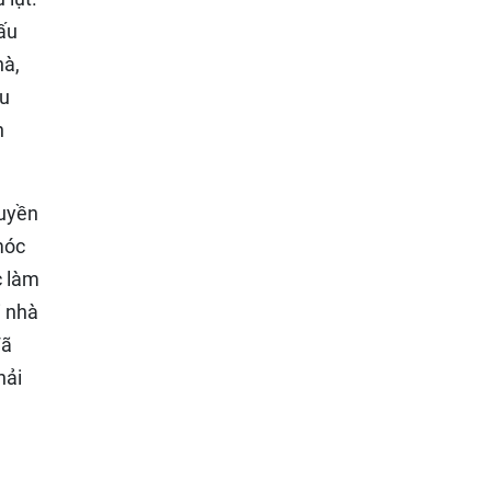
ấu
hà,
ều
n
quyền
móc
c làm
i nhà
đã
hải