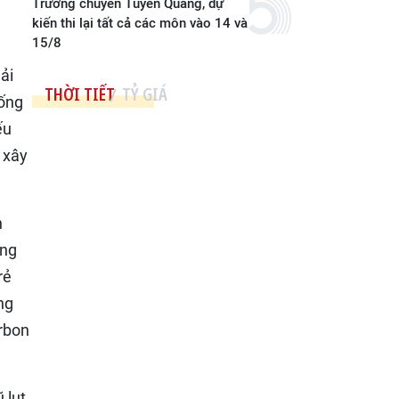
Trường chuyên Tuyên Quang, dự
kiến thi lại tất cả các môn vào 14 và
15/8
ải
THỜI TIẾT
TỶ GIÁ
sống
ếu
ể xây
n
ợng
rẻ
ng
arbon
 lụt.