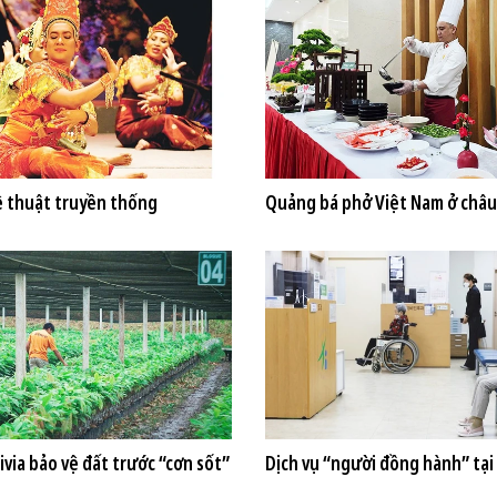
ệ thuật truyền thống
Quảng bá phở Việt Nam ở châu
via bảo vệ đất trước “cơn sốt”
Dịch vụ “người đồng hành” tạ