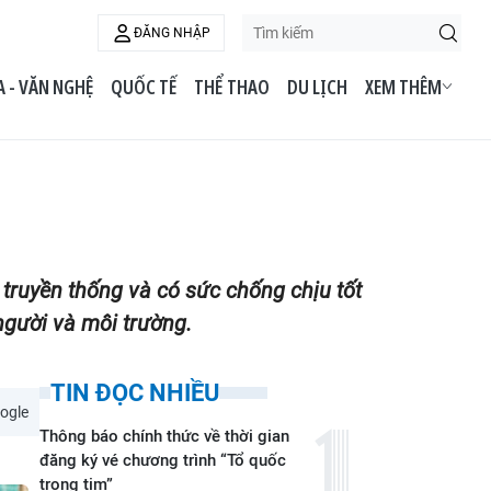
ĐĂNG NHẬP
 - VĂN NGHỆ
QUỐC TẾ
THỂ THAO
DU LỊCH
XEM THÊM
 truyền thống và có sức chống chịu tốt
người và môi trường.
TIN ĐỌC NHIỀU
ogle
Thông báo chính thức về thời gian
đăng ký vé chương trình “Tổ quốc
trong tim”