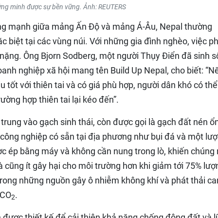
ng minh được sự bền vững. Ảnh: REUTERS
ộng mạnh giữa mảng Ấn Độ và mảng Á-Âu, Nepal thường
c biệt tại các vùng núi. Với những gia đình nghèo, việc ph
 nặng. Ông Bjorn Sodberg, một người Thụy Điển đã sinh 
anh nghiệp xã hội mang tên Build Up Nepal, cho biết: “N
u tốt với thiên tai và có giá phù hợp, người dân khó có th
ờng hợp thiên tai lại kéo đến”.
 trung vào gạch sinh thái, còn được gọi là gạch đất nén ổ
i công nghiệp có sẵn tại địa phương như bụi đá và một lư
ợc ép bằng máy và không cần nung trong lò, khiến chúng 
cũng ít gây hại cho môi trường hơn khi giảm tới 75% lượ
t trong những nguồn gây ô nhiễm không khí và phát thải c
 CO
.
2
 được thiết kế để cải thiện khả năng chống động đất và lũ