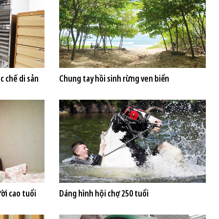
c chế di sản
Chung tay hồi sinh rừng ven biển
ời cao tuổi
Dáng hình hội chợ 250 tuổi