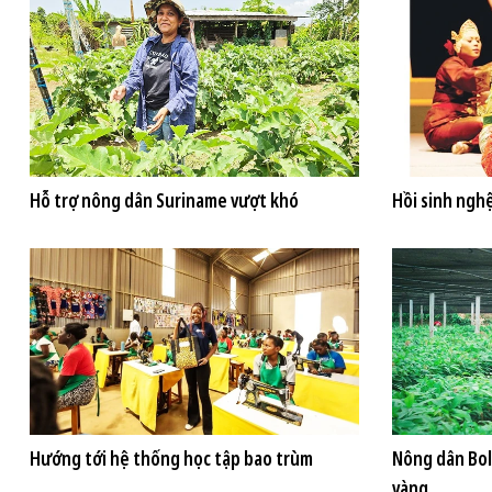
Hỗ trợ nông dân Suriname vượt khó
Hồi sinh ngh
Hướng tới hệ thống học tập bao trùm
Nông dân Boli
vàng