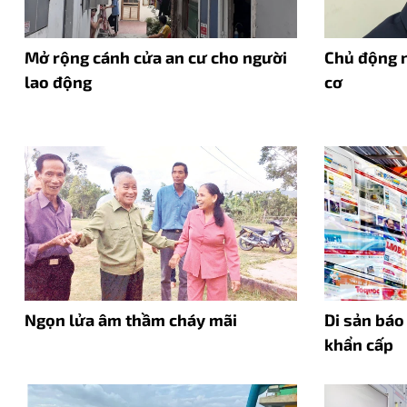
Mở rộng cánh cửa an cư cho người
Chủ động 
lao động
cơ
Ngọn lửa âm thầm cháy mãi
Di sản báo
khẩn cấp