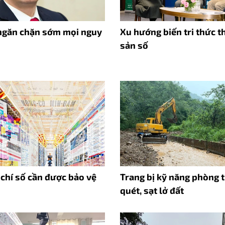
ngăn chặn sớm mọi nguy
Xu hướng biến tri thức t
sản số
 chí số cần được bảo vệ
Trang bị kỹ năng phòng t
quét, sạt lở đất