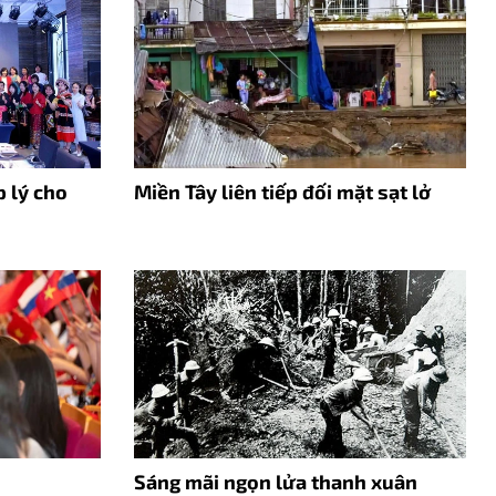
p lý cho
Miền Tây liên tiếp đối mặt sạt lở
Sáng mãi ngọn lửa thanh xuân