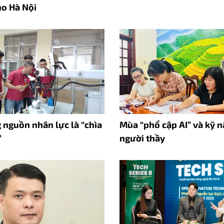
ho Hà Nội
 nguồn nhân lực là “chìa
Mùa “phổ cập AI” và kỹ 
”
người thầy