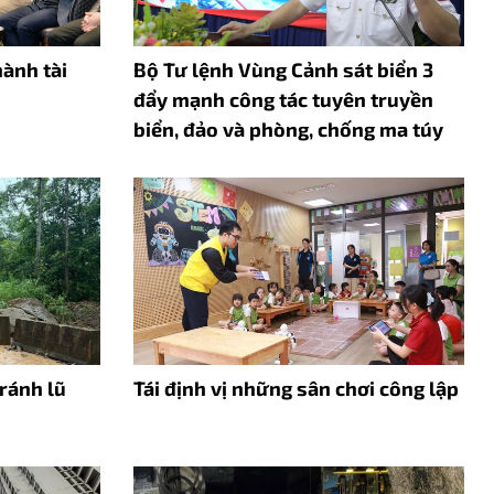
hành tài
Bộ Tư lệnh Vùng Cảnh sát biển 3
đẩy mạnh công tác tuyên truyền
biển, đảo và phòng, chống ma túy
ránh lũ
Tái định vị những sân chơi công lập