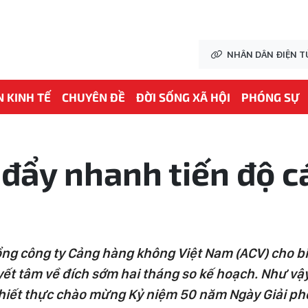
NHÂN DÂN ĐIỆN T
N KINH TẾ
CHUYÊN ĐỀ
ĐỜI SỐNG XÃ HỘI
PHÓNG SỰ
đẩy nhanh tiến độ c
ng công ty Cảng hàng không Việt Nam (ACV) cho biế
ết tâm về đích sớm hai tháng so kế hoạch. Như vậy
 thiết thực chào mừng Kỷ niệm 50 năm Ngày Giải p