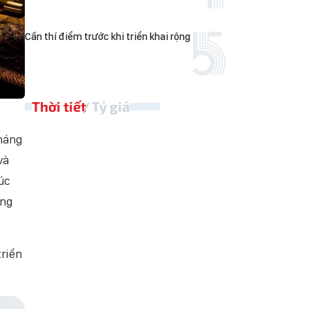
Cần thí điểm trước khi triển khai rộng
Thời tiết
Tỷ giá
háng
và
úc
ợng
riển