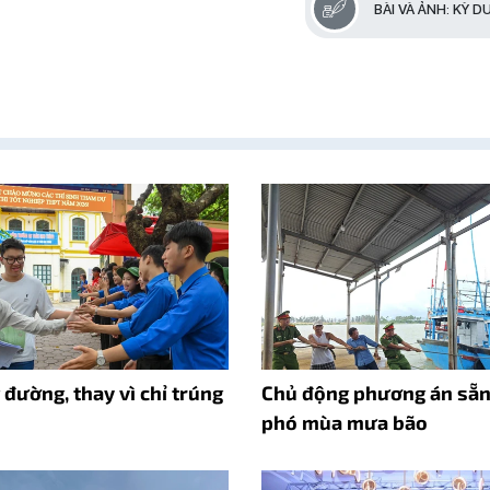
BÀI VÀ ẢNH: KỲ D
đường, thay vì chỉ trúng
Chủ động phương án sẵn
phó mùa mưa bão