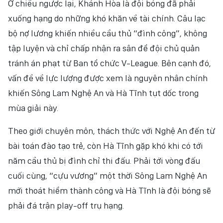
Ở chiều ngược lại, Khánh Hòa là đội bóng đã phải
xuống hạng do những khó khăn về tài chính. Câu lạc
bộ nợ lương khiến nhiều cầu thủ “đình công”, không
tập luyện và chỉ chấp nhận ra sân để đội chủ quản
tránh án phạt từ Ban tổ chức V-League. Bên cạnh đó,
vấn đề về lực lượng được xem là nguyên nhân chính
khiến Sông Lam Nghệ An và Hà Tĩnh tụt dốc trong
mùa giải này.
Theo giới chuyên môn, thách thức với Nghệ An đến từ
bài toán đào tạo trẻ, còn Hà Tĩnh gặp khó khi có tới
năm cầu thủ bị đình chỉ thi đấu. Phải tới vòng đấu
cuối cùng, “cựu vương” một thời Sông Lam Nghệ An
mới thoát hiểm thành công và Hà Tĩnh là đội bóng sẽ
phải đá trận play-off trụ hạng.