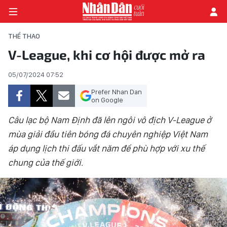
THỂ THAO
V-League, khi cơ hội được mở ra
TRANG CHỦ
05/07/2024 07:52
Prefer Nhan Dan
THỜI SỰ - CHÍNH TRỊ
on Google
E-MAGAZINE
Câu lạc bộ Nam Định đã lên ngôi vô địch V-League ở
mùa giải đầu tiên bóng đá chuyên nghiệp Việt Nam
GÓC NHÌN KINH TẾ
áp dụng lịch thi đấu vắt năm để phù hợp với xu thế
chung của thế giới.
CHUYÊN ĐỀ
ĐỜI SỐNG XÃ HỘI
PHÓNG SỰ