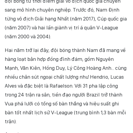
đội bóng từ thời điểm giải vô địch quốc gia chuyển
NHÂN DÂN ĐIỆN TỬ
sang mô hình chuyên nghiệp. Trước đó, Nam Định
từng vô địch Giải hạng Nhất (năm 2017), Cúp quốc gia
NHÂN DÂN HẰNG THÁNG
(năm 2007) và hai lần giành vị trí á quân V-League
(năm 2000 và 2004).
BÁO THỜI NAY
Hai năm trở lại đây, đội bóng thành Nam đã mang về
hàng loạt bản hợp đồng đình đám, gồm Nguyên
Mạnh, Văn Kiên, Hồng Duy, Lý Công Hoàng Anh... cùng
nhiều chân sút ngoại chất lượng như Hendrio, Lucas
Alves và đặc biệt là Rafaelson. Với 31 pha lập công
trong 24 trận ra sân, tiền đạo người Brazil trở thành
Vua phá lưới có tổng số bàn thắng và hiệu suất ghi
bàn tốt nhất lịch sử V-League (trung bình 1,3 bàn mỗi
trận).