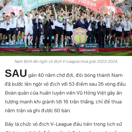
HỒN VIỆT
SỨC SỐNG VIỆT
THỂ THAO
ĐỜI SỐNG VĂN HÓA
Nam Định lên ngôi vô địch V-League mùa giải 2023-2024.
VĂN NGHỆ
SAU
gần 40 năm chờ đợi, đội bóng thành Nam
QUỐC TẾ
đã bước lên ngôi vô địch với 53 điểm sau 26 vòng đấu.
NHỊP SỐNG THỜI ĐẠI
Đoàn quân của huấn luyện viên Vũ Hồng Việt gây ấn
tượng mạnh khi giành tới 16 trận thắng, chỉ để thua
AN NINH - XÃ HỘI
năm trận và ghi được 60 bàn.
KHOA HỌC - GIÁO DỤC
Đây là chức vô địch V-League đầu tiên trong lịch sử