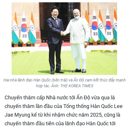
QUỐC TẾ
THỂ THAO
DU LỊCH
HỒ SƠ - TƯ LIỆU
NHÂN DÂN ĐIỆN TỬ
Hai nhà lãnh đạo Hàn Quốc (bên trái) và Ấn Độ cam kết thúc đẩy mạnh
NHÂN DÂN HẰNG THÁNG
hợp tác. Ảnh: THE KOREA TIMES
NHÂN DÂN CUỐI TUẦN
Chuyến thăm cấp Nhà nước tới Ấn Độ vừa qua là
chuyến thăm lần đầu của Tổng thống Hàn Quốc Lee
Jae Myung kể từ khi nhậm chức năm 2025, cũng là
chuyến thăm đầu tiên của lãnh đạo Hàn Quốc tới