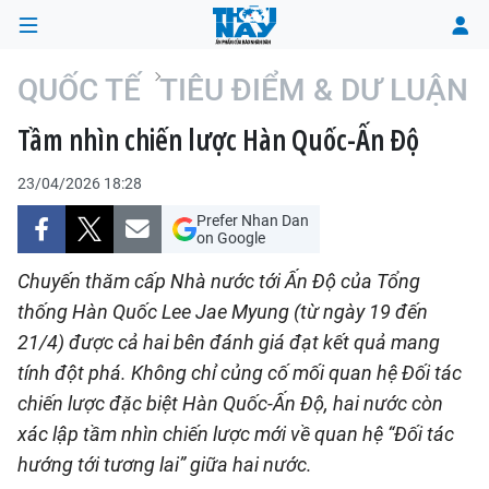
QUỐC TẾ
TIÊU ĐIỂM & DƯ LUẬN
Tầm nhìn chiến lược Hàn Quốc-Ấn Độ
TRANG CHỦ
23/04/2026 18:28
THỜI SỰ
Prefer Nhan Dan
on Google
CHÍNH TRỊ
Chuyến thăm cấp Nhà nước tới Ấn Độ của Tổng
XÃ HỘI
thống Hàn Quốc Lee Jae Myung (từ ngày 19 đến
21/4) được cả hai bên đánh giá đạt kết quả mang
KINH TẾ
tính đột phá. Không chỉ củng cố mối quan hệ Đối tác
chiến lược đặc biệt Hàn Quốc-Ấn Độ, hai nước còn
ĐÔ THỊ
xác lập tầm nhìn chiến lược mới về quan hệ “Đối tác
VĂN HÓA - VĂN NGHỆ
hướng tới tương lai” giữa hai nước.