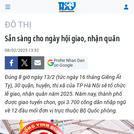
ĐÔ THỊ
Sẵn sàng cho ngày hội giao, nhận quân
TRANG CHỦ
08/02/2025 13:32
THỜI SỰ
Prefer Nhan Dan
on Google
CHÍNH TRỊ
Đúng 8 giờ ngày 13/2 (tức ngày 16 tháng Giêng Ất
XÃ HỘI
Tỵ), 30 quận, huyện, thị xã của TP Hà Nội sẽ tổ chức
lễ giao, nhận quân năm 2025. Năm nay, thành phố
KINH TẾ
được giao tuyển chọn, gọi 3.700 công dân nhập ngũ
về 12 đầu mối đơn vị trực thuộc Bộ Quốc phòng.
ĐÔ THỊ
VĂN HÓA - VĂN NGHỆ