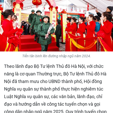
QUỐC TẾ
THỂ THAO
DU LỊCH
HỒ SƠ - TƯ LIỆU
Tiễn tân binh lên đường nhập ngũ năm 2024.
NHÂN DÂN ĐIỆN TỬ
Theo lãnh đạo Bộ Tư lệnh Thủ đô Hà Nội, với chức
NHÂN DÂN HẰNG THÁNG
năng là cơ quan Thường trực, Bộ Tư lệnh Thủ đô Hà
Nội đã tham mưu cho UBND thành phố, Hội đồng
NHÂN DÂN CUỐI TUẦN
Nghĩa vụ quân sự thành phố thực hiện nghiêm túc
Luật Nghĩa vụ quân sự, các văn bản, lãnh đạo, chỉ
đạo và hướng dẫn về công tác tuyển chọn và gọi
công dân nhập ngũ năm 2025. Quy trình tuyển chọn