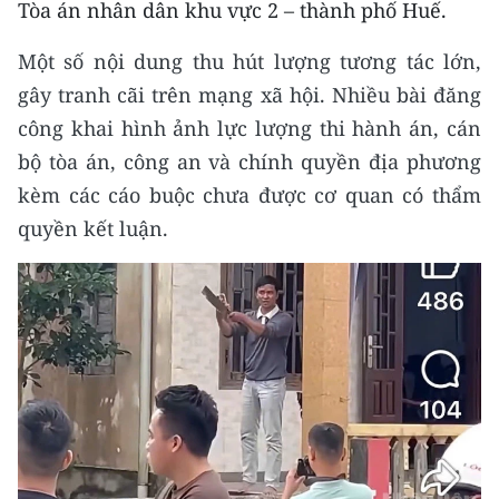
Tòa án nhân dân khu vực 2 – thành phố Huế.
Media Pháp luật
Media Du lịch
Một số nội dung thu hút lượng tương tác lớn,
gây tranh cãi trên mạng xã hội. Nhiều bài đăng
Media Thế giới
công khai hình ảnh lực lượng thi hành án, cán
Media Thể thao
bộ tòa án, công an và chính quyền địa phương
kèm các cáo buộc chưa được cơ quan có thẩm
Media Giáo dục
quyền kết luận.
Media Y tế
Media Khoa học - Công nghệ
Media Môi trường
Ảnh
Infographic