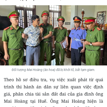
THỂ THAO
GIÁO DỤC
Y TẾ
KHOA HỌC - CÔNG NGHỆ
MÔI TRƯỜNG
BẠN ĐỌC
Đối tượng Mai Hoàng (áo hoa) đã bị khởi tố, bắt tạm giam.
KIỂM CHỨNG THÔNG TIN
Theo hồ sơ điều tra, vụ việc xuất phát từ quá
TRI THỨC CHUYÊN SÂU
trình thi hành án dân sự liên quan việc định
giá, phân chia tài sản đất đai của gia đình ông
54 DÂN TỘC VIỆT NAM
Mai Hoàng tại Huế. Ông Mai Hoàng hiện là