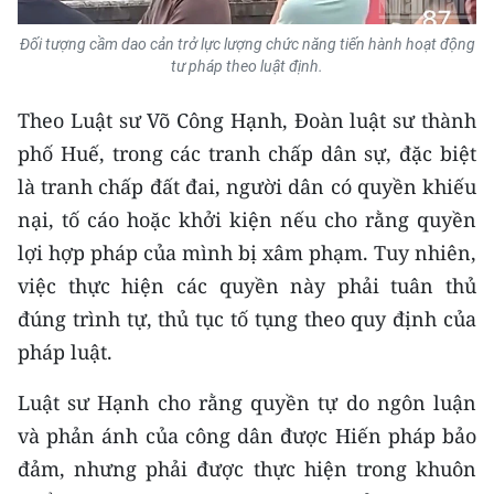
TIN MỚI
Đối tượng cầm dao cản trở lực lượng chức năng tiến hành hoạt động
tư pháp theo luật định.
TIN ĐỊA PHƯƠNG
Theo Luật sư Võ Công Hạnh, Đoàn luật sư thành
Trung du và miền núi phía Bắc
phố Huế, trong các tranh chấp dân sự, đặc biệt
Đồng bằng sông Hồng
là tranh chấp đất đai, người dân có quyền khiếu
nại, tố cáo hoặc khởi kiện nếu cho rằng quyền
Bắc Trung Bộ
lợi hợp pháp của mình bị xâm phạm. Tuy nhiên,
Duyên hải Nam Trung Bộ và Tây
việc thực hiện các quyền này phải tuân thủ
Nguyên
đúng trình tự, thủ tục tố tụng theo quy định của
Đông Nam Bộ
pháp luật.
Đồng bằng sông Cửu Long
Luật sư Hạnh cho rằng quyền tự do ngôn luận
và phản ánh của công dân được Hiến pháp bảo
Chuyên trang Hà Nội
đảm, nhưng phải được thực hiện trong khuôn
Chuyên trang TP. Hồ Chí Minh