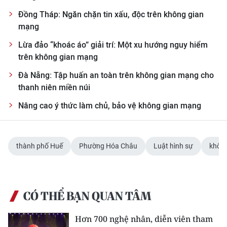
Đồng Tháp: Ngăn chặn tin xấu, độc trên không gian
mạng
Lừa đảo “khoác áo” giải trí: Một xu hướng nguy hiểm
trên không gian mạng
Đà Nẵng: Tập huấn an toàn trên không gian mạng cho
thanh niên miền núi
Nâng cao ý thức làm chủ, bảo vệ không gian mạng
thành phố Huế
Phường Hóa Châu
Luật hình sự
khôn
CÓ THỂ BẠN QUAN TÂM
Hơn 700 nghệ nhân, diễn viên tham