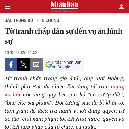
BẮC TRUNG BỘ
TIN CHUNG
Từ tranh chấp dân sự đến vụ án hình
CHÍNH TRỊ
sự
KINH TẾ
13/05/2026 11:52
Prefer Nhan Dan
VĂN HÓA
on Google
Từ tranh chấp trong gia đình, ông Mai Hoàng,
XÃ HỘI
thành phố Huế đã nhiều lần đăng tải trên
mạng
xã hội
nội dung quy kết cán bộ “ăn cướp đất”,
PHÁP LUẬT
“bao che sai phạm”. Đối tượng sau đó bị khởi tố,
DU LỊCH
tạm giam để điều tra hành vi lợi dụng quyền tự
do dân chủ xâm phạm lợi ích Nhà nước, quyền và
THẾ GIỚI
lợi ích hợp pháp của tổ chức, cá nhân.