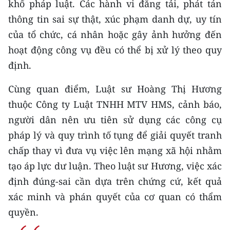
khổ pháp luật. Các hành vi đăng tải, phát tán
thông tin sai sự thật, xúc phạm danh dự, uy tín
CHUYÊN ĐỀ
của tổ chức, cá nhân hoặc gây ảnh hưởng đến
CÁC CHUYÊN TRANG
hoạt động công vụ đều có thể bị xử lý theo quy
định.
VỀ BÁO NHÂN DÂN
Cùng quan điểm, Luật sư Hoàng Thị Hương
thuộc Công ty Luật TNHH MTV HMS, cảnh báo,
THỜI NAY
người dân nên ưu tiên sử dụng các công cụ
NHÂN DÂN CUỐI TUẦN
pháp lý và quy trình tố tụng để giải quyết tranh
chấp thay vì đưa vụ việc lên mạng xã hội nhằm
NHÂN DÂN HẰNG THÁNG
tạo áp lực dư luận. Theo luật sư Hương, việc xác
MUA BÁO
định đúng-sai cần dựa trên chứng cứ, kết quả
xác minh và phán quyết của cơ quan có thẩm
ĐỌC BÁO IN
quyền.