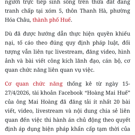
người trực tiếp sinh sống trên thửa đất đang
CHƯƠNG TRÌNH OCOP - MỖI XÃ
MỘT SẢN PHẨM
tranh chấp tại xóm 5, thôn Thanh Hà, phường
Hóa Châu,
thành phố Huế
.
RADIO
Dù đã được hướng dẫn thực hiện quyền khiếu
nại, tố cáo theo đúng quy định pháp luật, đối
MEDIA CENTER
tượng vẫn liên tục livestream, đăng video, hình
E-Magazine
ảnh và bài viết công kích lãnh đạo, cán bộ, cơ
quan chức năng liên quan vụ việc.
Video
Cơ quan chức năng
thống kê từ ngày 15-
Media Chính trị
27/4/2026, tài khoản Facebook “Hoàng Mai Huế”
Media Kinh tế
của ông Mai Hoàng đã đăng tải ít nhất 20 bài
viết, video, livestream và nội dung chia sẻ liên
Media Văn hóa
quan đến việc thi hành án chủ động theo quyết
Media Xã hội
định áp dụng biện pháp khẩn cấp tạm thời của