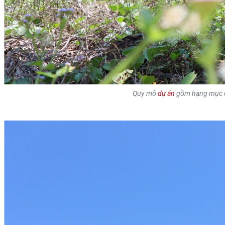
Quy mô
dự án
gồm hạng mục ch