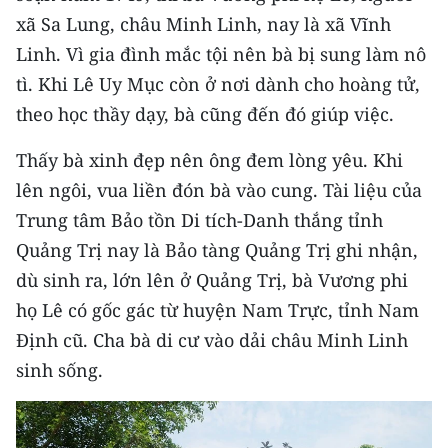
Media Pháp luật
xã Sa Lung, châu Minh Linh, nay là xã Vĩnh
Media Du lịch
Linh. Vì gia đình mắc tội nên bà bị sung làm nô
tì. Khi Lê Uy Mục còn ở nơi dành cho hoàng tử,
Media Thế giới
theo học thầy dạy, bà cũng đến đó giúp việc.
Media Thể thao
Thấy bà xinh đẹp nên ông đem lòng yêu. Khi
Media Giáo dục
lên ngôi, vua liền đón bà vào cung. Tài liệu của
Trung tâm Bảo tồn Di tích-Danh thắng tỉnh
Media Y tế
Quảng Trị nay là Bảo tàng Quảng Trị ghi nhận,
Media Khoa học - Công nghệ
dù sinh ra, lớn lên ở Quảng Trị, bà Vương phi
họ Lê có gốc gác từ huyện Nam Trực, tỉnh Nam
Media Môi trường
Định cũ. Cha bà di cư vào dải châu Minh Linh
Ảnh
sinh sống.
Infographic