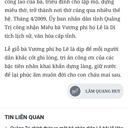
công lao của bà, triều đình cho lập mộ, dựng
miếu thờ, trở thành nơi thờ cúng qua nhiều thế
CHUYÊN ĐỀ
hệ. Tháng 4/2009, Ủy ban nhân dân tỉnh Quảng
CÁC CHUYÊN TRANG
Trị công nhận Miếu bà Vương phi họ Lê là Di
tích lịch sử, văn hóa cấp tỉnh.
VỀ BÁO NHÂN DÂN
Lễ giỗ bà Vương phi họ Lê là dịp để mỗi người
dân khắc cốt ghi lòng, tri ân công ơn của các
THỜI NAY
bậc tiền nhân khai khẩn dựng làng, giữ nước
NHÂN DÂN CUỐI TUẦN
để lại phúc ấm muôn đời cho con cháu mai sau.
NHÂN DÂN HẰNG THÁNG
LÂM QUANG HUY
MUA BÁO
ĐỌC BÁO IN
TIN LIÊN QUAN