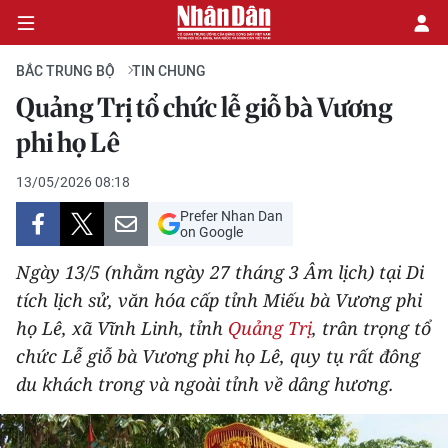
BẮC TRUNG BỘ
TIN CHUNG
Quảng Trị tổ chức lễ giỗ bà Vương
CHÍNH TRỊ
phi họ Lê
KINH TẾ
13/05/2026 08:18
Prefer Nhan Dan
VĂN HÓA
on Google
Ngày 13/5 (nhằm ngày 27 tháng 3 Âm lịch) tại Di
XÃ HỘI
tích lịch sử, văn hóa cấp tỉnh Miếu bà Vương phi
họ Lê, xã Vĩnh Linh, tỉnh
Quảng Trị
, trân trọng tổ
PHÁP LUẬT
chức Lễ giỗ bà Vương phi họ Lê, quy tụ rất đông
DU LỊCH
du khách trong và ngoài tỉnh về dâng hương.
THẾ GIỚI