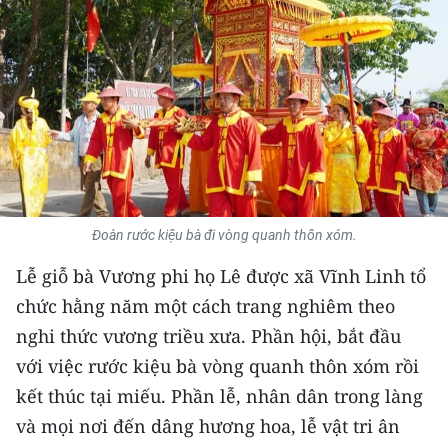
THỂ THAO
GIÁO DỤC
Y TẾ
KHOA HỌC - CÔNG NGHỆ
MÔI TRƯỜNG
Đoàn rước kiệu bà đi vòng quanh thôn xóm.
BẠN ĐỌC
Lễ giỗ bà Vương phi họ Lê được xã Vĩnh Linh tổ
chức hằng năm một cách trang nghiêm theo
KIỂM CHỨNG THÔNG TIN
nghi thức vương triều xưa. Phần hội, bắt đầu
TRI THỨC CHUYÊN SÂU
với việc rước kiệu bà vòng quanh thôn xóm rồi
kết thúc tại miếu. Phần lễ, nhân dân trong làng
54 DÂN TỘC VIỆT NAM
và mọi nơi đến dâng hương hoa, lễ vật tri ân