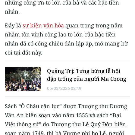
những công ơn to lớn của bà và các bậc tiền
CHƯƠNG TRÌNH OCOP - MỖI XÃ
MỘT SẢN PHẨM
nhân.
Đây là
sự kiện văn hóa
quan trọng trong năm
RADIO
nhằm tôn vinh công lao to lớn của bậc tiền
nhân đã có công chiêu dân lập ấp, mở mang bờ
MEDIA CENTER
cõi tại đất này.
E-Magazine
Quảng Trị: Tưng bừng lễ hội
Video
đập trống của người Ma Coong
Media Chính trị
05/03/2026 02:49
Media Kinh tế
Sách “Ô Châu cận lục” được Thượng thư Dương
Media Văn hóa
Văn An biên soạn vào năm 1555 và sách “Đại
Việt thông sử” do Thượng thư Lê Quý Đôn biên
Media Xã hội
soạn năm 1749, thì bà Vương phi họ Lê, người