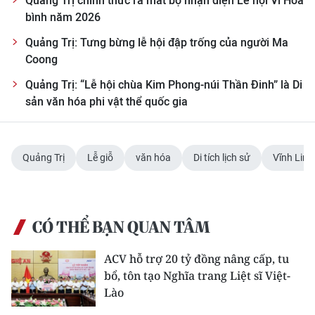
Quảng Trị chính thức ra mắt bộ nhận diện Lễ hội Vì Hòa
ENGLISH
bình năm 2026
中文
Quảng Trị: Tưng bừng lễ hội đập trống của người Ma
Coong
FRANÇAIS
Quảng Trị: “Lễ hội chùa Kim Phong-núi Thần Đinh” là Di
sản văn hóa phi vật thể quốc gia
РУССКИЙ
ESPAÑOL
Quảng Trị
Lễ giỗ
văn hóa
Di tích lịch sử
Vĩnh Linh
한국어
CÓ THỂ BẠN QUAN TÂM
ACV hỗ trợ 20 tỷ đồng nâng cấp, tu
bổ, tôn tạo Nghĩa trang Liệt sĩ Việt-
Lào