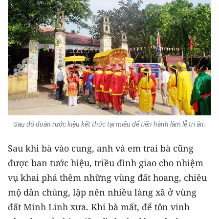
TIN MỚI
TIN ĐỊA PHƯƠNG
Trung du và miền núi phía Bắc
Đồng bằng sông Hồng
Bắc Trung Bộ
Duyên hải Nam Trung Bộ và Tây
Sau đó đoàn rước kiệu kết thúc tại miếu để tiến hành làm lễ tri ân.
Nguyên
Sau khi bà vào cung, anh và em trai bà cũng
Đông Nam Bộ
được ban tước hiệu, triều đình giao cho nhiệm
Đồng bằng sông Cửu Long
vụ khai phá thêm những vùng đất hoang, chiêu
mộ dân chúng, lập nên nhiều làng xã ở vùng
Chuyên trang Hà Nội
đất Minh Linh xưa. Khi bà mất, để tôn vinh
Chuyên trang TP. Hồ Chí Minh