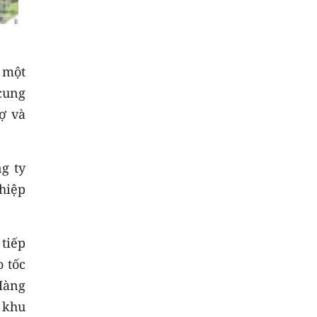
 một
cung
ợ và
g ty
hiệp
 tiếp
 tốc
Hàng
 khu