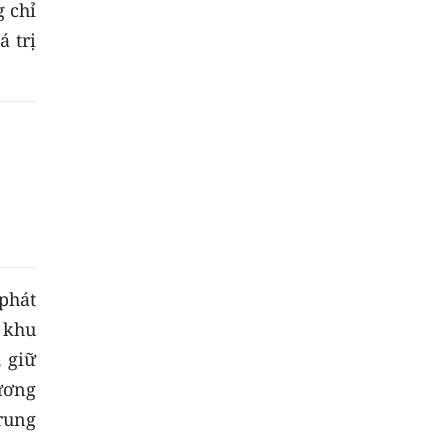
 chỉ
 trị
phát
, khu
 giữ
hương
trung