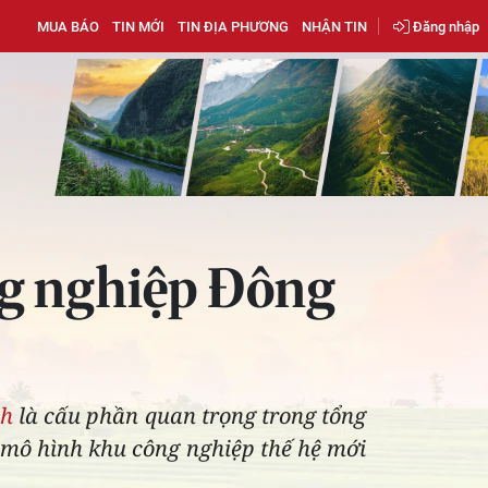
MUA BÁO
TIN MỚI
TIN ĐỊA PHƯƠNG
NHẬN TIN
Đăng nhập
ng nghiệp Đông
nh
là cấu phần quan trọng trong tổng
 mô hình khu công nghiệp thế hệ mới