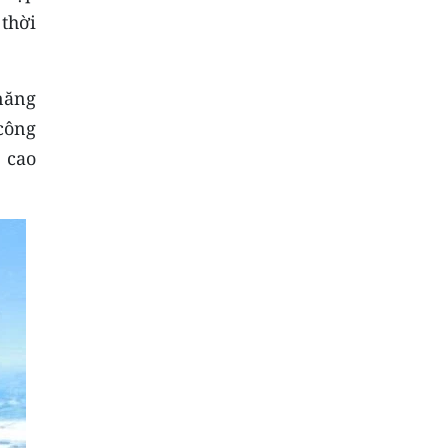
thời
 năng
công
p cao