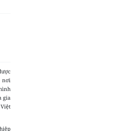
được
 nơi
hình
m gia
Việt
hiệp