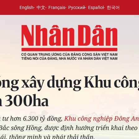
English
中文
Français
Русский
Español
한국어
ồng xây dựng Khu cô
n 300ha
 tư hơn 6.300 tỷ đồng,
Khu công nghiệp Đông A
 Bắc sông Hồng, được định hướng triển khai theo
hái, thông minh và phát thải thấp.