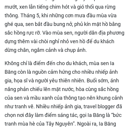
mướt, xen lẫn tiếng chim hót và gió thổi qua rừng
thông. Tháng 5, khi những cơn mưa đầu mùa vừa
ghé qua, sen bắt đầu bung nở, phủ kín mặt hồ bằng
sắc hồng rực rỡ. Vào mùa sen, người dân địa phương
dựng thêm vài chòi nghỉ nhỏ ven hồ để du khách
dừng chân, ngắm cảnh và chụp ảnh.
Không chỉ là điểm đến cho du khách, mùa sen Ia
Băng còn là nguồn cảm hứng cho nhiều nhiếp ảnh
gia, họa sĩ và người yêu thiên nhiên. Buổi sớm, ánh
nắng phản chiếu lên mặt nước, hòa cùng sắc hồng
của sen và mầu xanh của thông tạo nên khung cảnh
như tranh vẽ. Nhiều nhiếp ảnh gia, travel blogger đã
chọn nơi đây làm điểm sáng tác, gọi Ia Băng là “bức
tranh mùa hè của Tây Nguyên”. Ngoài ra, Ia Băng