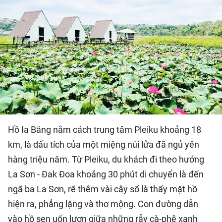
QUỐC TẾ
THỂ THAO
DU LỊCH
HỒ SƠ - TƯ LIỆU
NHÂN DÂN ĐIỆN TỬ
Hồ Ia Băng nằm cách trung tâm Pleiku khoảng 18
NHÂN DÂN HẰNG THÁNG
km, là dấu tích của một miệng núi lửa đã ngủ yên
hàng triệu năm. Từ Pleiku, du khách đi theo hướng
NHÂN DÂN CUỐI TUẦN
La Sơn - Đak Đoa khoảng 30 phút di chuyển là đến
ngã ba La Sơn, rẽ thêm vài cây số là thấy mặt hồ
hiện ra, phẳng lặng và thơ mộng. Con đường dẫn
vào hồ sen uốn lượn giữa những rẫy cà-phê xanh