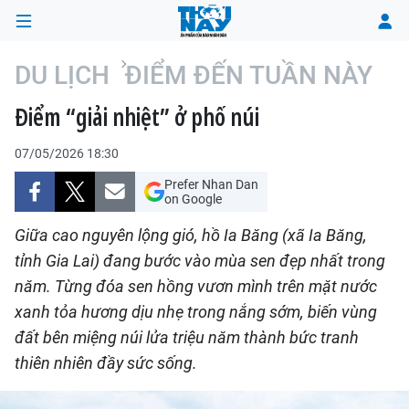
DU LỊCH
ĐIỂM ĐẾN TUẦN NÀY
Điểm “giải nhiệt” ở phố núi
TRANG CHỦ
07/05/2026 18:30
THỜI SỰ
Prefer Nhan Dan
on Google
CHÍNH TRỊ
Giữa cao nguyên lộng gió, hồ Ia Băng (xã Ia Băng,
XÃ HỘI
tỉnh Gia Lai) đang bước vào mùa sen đẹp nhất trong
năm. Từng đóa sen hồng vươn mình trên mặt nước
KINH TẾ
xanh tỏa hương dịu nhẹ trong nắng sớm, biến vùng
đất bên miệng núi lửa triệu năm thành bức tranh
ĐÔ THỊ
thiên nhiên đầy sức sống.
VĂN HÓA - VĂN NGHỆ