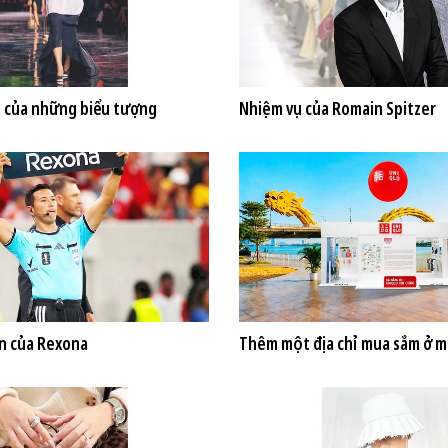
 của những biểu tượng
Nhiệm vụ của Romain Spitzer
n của Rexona
Thêm một địa chỉ mua sắm ở m