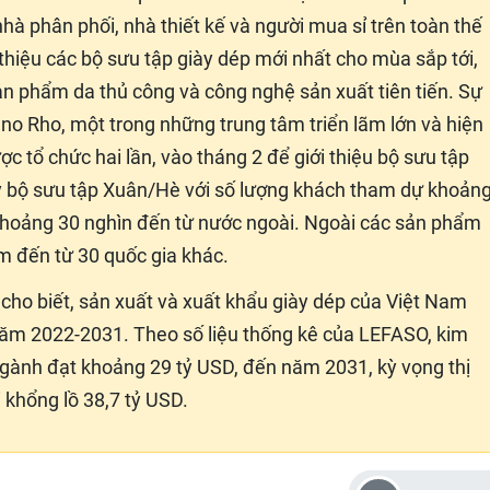
nhà phân phối, nhà thiết kế và người mua sỉ trên toàn thế
i thiệu các bộ sưu tập giày dép mới nhất cho mùa sắp tới,
ản phẩm da thủ công và công nghệ sản xuất tiên tiến. Sự
lano Rho, một trong những trung tâm triển lãm lớn và hiện
c tổ chức hai lần, vào tháng 2 để giới thiệu bộ sưu tập
y bộ sưu tập Xuân/Hè với số lượng khách tham dự khoản
khoảng 30 nghìn đến từ nước ngoài. Ngoài các sản phẩm
ẩm đến từ 30 quốc gia khác.
g cho biết, sản xuất và xuất khẩu giày dép của Việt Nam
 năm 2022-2031. Theo số liệu thống kê của LEFASO, kim
gành đạt khoảng 29 tỷ USD, đến năm 2031, kỳ vọng thị
ị khổng lồ 38,7 tỷ USD.