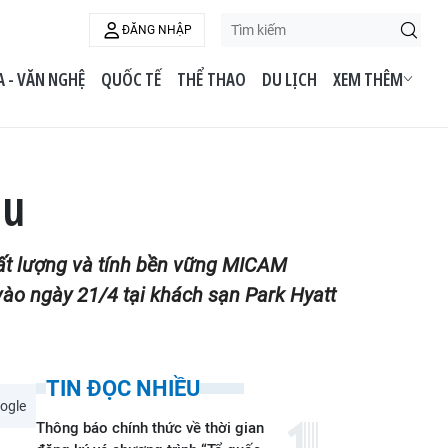
ĐĂNG NHẬP
 - VĂN NGHỆ
QUỐC TẾ
THỂ THAO
DU LỊCH
XEM THÊM
ầu
chất lượng và tính bền vững MICAM
 vào ngày 21/4 tại khách sạn Park Hyatt
TIN ĐỌC NHIỀU
ogle
Thông báo chính thức về thời gian