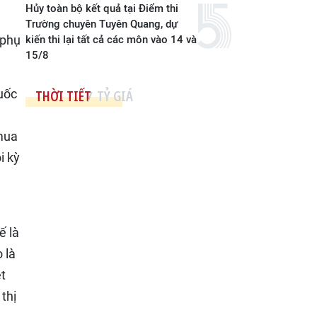
Hủy toàn bộ kết quả tại Điểm thi
Trường chuyên Tuyên Quang, dự
 phụ
kiến thi lại tất cả các môn vào 14 và
15/8
quốc
THỜI TIẾT
TỶ GIÁ
 mua
i kỳ
g
ế là
 là
t
thị