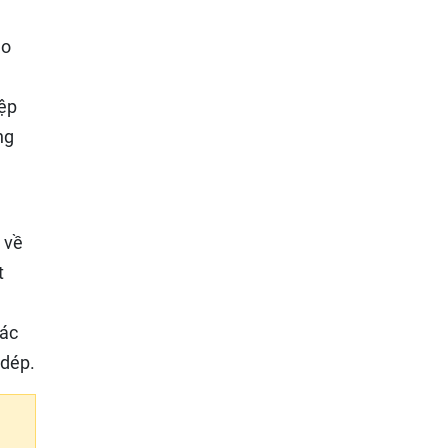
ao
iệp
ng
ẽ
 về
t
các
 dép.