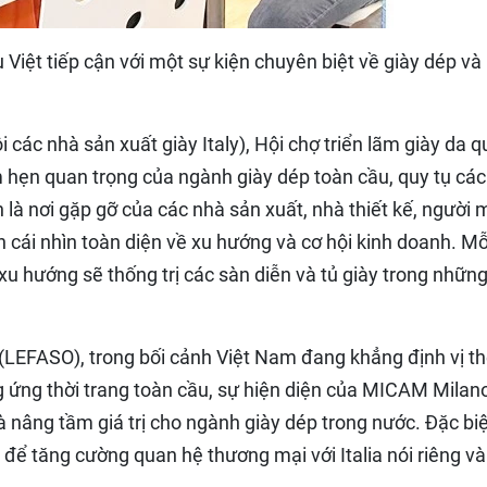
Việt tiếp cận với một sự kiện chuyên biệt về giày dép và
i các nhà sản xuất giày Italy), Hội chợ triển lãm giày da 
hẹn quan trọng của ngành giày dép toàn cầu, quy tụ các
n là nơi gặp gỡ của các nhà sản xuất, nhà thiết kế, người
cái nhìn toàn diện về xu hướng và cơ hội kinh doanh. Mỗ
xu hướng sẽ thống trị các sàn diễn và tủ giày trong nhữn
 (LEFASO), trong bối cảnh Việt Nam đang khẳng định vị th
g ứng thời trang toàn cầu, sự hiện diện của MICAM Milano
 nâng tầm giá trị cho ngành giày dép trong nước. Đặc biệ
để tăng cường quan hệ thương mại với Italia nói riêng và 