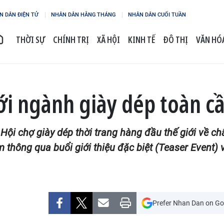
N DÂN ĐIỆN TỬ
NHÂN DÂN HẰNG THÁNG
NHÂN DÂN CUỐI TUẦN
THỜI SỰ
CHÍNH TRỊ
XÃ HỘI
KINH TẾ
ĐÔ THỊ
VĂN HÓA
ới ngành giày dép toàn c
", Hội chợ giày dép thời trang hàng đầu thế giới về 
 thông qua buổi giới thiệu đặc biệt (Teaser Event)
Prefer Nhan Dan on Go