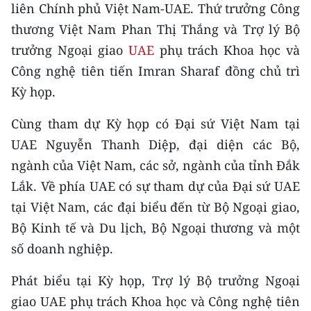
CHƯƠNG TRÌNH OCOP - MỖI XÃ
liên Chính phủ Việt Nam-UAE. Thứ trưởng Công
MỘT SẢN PHẨM
thương Việt Nam Phan Thị Thắng và Trợ lý Bộ
trưởng Ngoại giao
UAE
phụ trách Khoa học và
RADIO
Công nghệ tiên tiến Imran Sharaf đồng chủ trì
Kỳ họp.
MEDIA CENTER
Cùng tham dự Kỳ họp có Đại sứ Việt Nam tại
E-Magazine
UAE Nguyễn Thanh Diệp, đại diện các Bộ,
Video
ngành của Việt Nam, các sở, ngành của tỉnh Đắk
Lắk. Về phía UAE có sự tham dự của Đại sứ UAE
Media Chính trị
tại Việt Nam, các đại biểu đến từ Bộ Ngoại giao,
Media Kinh tế
Bộ Kinh tế và Du lịch, Bộ Ngoại thương và một
số doanh nghiệp.
Media Văn hóa
Phát biểu tại Kỳ họp, Trợ lý Bộ trưởng Ngoại
Media Xã hội
giao UAE phụ trách Khoa học và Công nghệ tiên