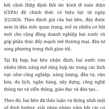
ENGLISH
bối cảnh Hiệp định Đối tác kinh tế toàn diện
(CEPA) đã chính thức có hiệu lực từ ngày
中文
3/2/2026. Theo đánh giá của hai bên, đây được
FRANÇAIS
xem là dấu mốc quan trọng, mở ra nhiều cơ hội
mới cho cộng đồng doanh nghiệp hai nước và
РУССКИЙ
góp phần thúc đẩy mạnh mẽ thương mại, đầu tư
song phương trong thời gian tới.
ESPAÑOL
Tại Kỳ họp, hai bên nhận định, hai nước còn
한국어
nhiều tiềm năng mở rộng hợp tác trong các lĩnh
vực như công nghiệp, năng lượng, đầu tư, văn
hóa, du lịch, ngân hàng, xây dựng, công nghệ
thông tin và viễn thông, giáo dục và đào tạo…
Theo đó, hai bên đã thảo luận và thống nhất một
số định hướng, giải pháp nhằm nắm bắt các cơ