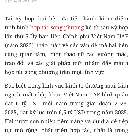
21/04/2026 08:59
CHUYÊN ĐỀ
Tại Kỳ họp, hai bên đã tiến hành kiểm điểm
CÁC CHUYÊN TRANG
tình hình
hợp tác song phương
kể từ sau Kỳ họp
lần thứ 5 Ủy ban liên Chính phủ Việt Nam-UAE
(năm 2023), thảo luận về các vấn đề mà hai bên
VỀ BÁO NHÂN DÂN
cùng quan tâm, cùng tháo gỡ các vướng mắc,
THỜI NAY
trao đổi về các giải pháp mới nhằm đẩy mạnh
hợp tác song phương trên mọi lĩnh vực.
NHÂN DÂN CUỐI TUẦN
Đặc biệt trong lĩnh vực kinh tế-thương mại, kim
NHÂN DÂN HẰNG THÁNG
ngạch xuất nhập khẩu Việt Nam-UAE bình quân
đạt 6 tỷ USD mỗi năm trong giai đoạn 2023-
MUA BÁO
2025, đạt kỷ lục trên 6,5 tỷ USD trong năm 2025.
ĐỌC BÁO IN
Hai nước còn nhiều tiềm năng và dư địa để tiếp
tục mở rộng, phát triển hợp tác, nhất là trong