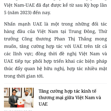
TIN MỚI
Việt Nam-UAE đã đạt được kể từ sau Kỳ họp lần
5 (năm 2023) đến nay.
TIN ĐỊA PHƯƠNG
Nhấn mạnh UAE là một trong những đối tác
Trung du và miền núi phía Bắc
hàng đầu của Việt Nam tại Trung Đông, Thứ
trưởng Công thương Phan Thị Thắng mong
Đồng bằng sông Hồng
muốn, tăng cường hợp tác với UAE trên tất cả
Bắc Trung Bộ
các lĩnh vực; đồng thời đề nghị Việt Nam và
UAE tiếp tục phối hợp triển khai các biện pháp
Duyên hải Nam Trung Bộ và Tây
Nguyên
thúc đẩy quan hệ hữu nghị, hợp tác nhiều mặt
trong thời gian tới.
Đông Nam Bộ
Đồng bằng sông Cửu Long
Tăng cường hợp tác kinh tế
thương mại giữa Việt Nam và
Chuyên trang Hà Nội
UAE
Chuyên trang TP. Hồ Chí Minh