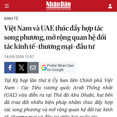
KINH TẾ
Việt Nam và UAE thúc đẩy hợp tác
CHÍNH TRỊ
song phương, mở rộng quan hệ đối
tác kinh tế-thương mại-đầu tư
KINH TẾ
14/05/2026 12:07
VĂN HÓA
Prefer Nhan Dan
on Google
XÃ HỘI
Tại Kỳ họp lần thứ 6 Ủy ban liên Chính phủ Việt
PHÁP LUẬT
Nam - Các Tiểu vương quốc Arab Thống nhất
(UAE) vừa diễn ra tại Thủ đô Abu Dhabi, hai bên
DU LỊCH
đã trao đổi nhiều biện pháp nhằm thúc đẩy hợp
tác song phương và mở rộng quan hệ đối tác kinh
THẾ GIỚI
tế, thương mại và đầu tư giữa hai quốc gia.