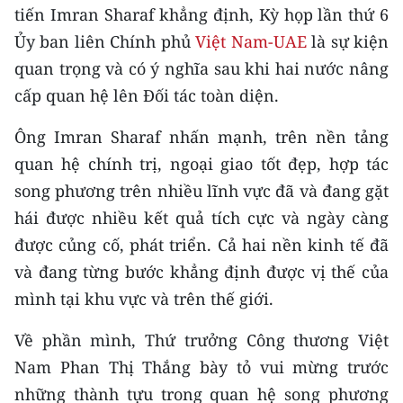
Media Pháp luật
tiến Imran Sharaf khẳng định, Kỳ họp lần thứ 6
Ủy ban liên Chính phủ
Việt Nam-UAE
là sự kiện
Media Du lịch
quan trọng và có ý nghĩa sau khi hai nước nâng
Media Thế giới
cấp quan hệ lên Đối tác toàn diện.
Media Thể thao
Ông Imran Sharaf nhấn mạnh, trên nền tảng
quan hệ chính trị, ngoại giao tốt đẹp, hợp tác
Media Giáo dục
song phương trên nhiều lĩnh vực đã và đang gặt
Media Y tế
hái được nhiều kết quả tích cực và ngày càng
được củng cố, phát triển. Cả hai nền kinh tế đã
Media Khoa học - Công nghệ
và đang từng bước khẳng định được vị thế của
Media Môi trường
mình tại khu vực và trên thế giới.
Ảnh
Về phần mình, Thứ trưởng Công thương Việt
Infographic
Nam Phan Thị Thắng bày tỏ vui mừng trước
những thành tựu trong quan hệ song phương