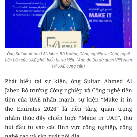
Media Pháp luật
Media Du lịch
Media Thế giới
Media Thể thao
Ông Sultan Ahmed Al Jaber, Bộ trưởng Công nghiệp và Công nghệ
Media Giáo dục
tiên tiến của UAE phát biểu tại sự kiện. (Ảnh do Đại sứ quán Việt Nam
tại UAE cung cấp)
Media Y tế
Phát biểu tại sự kiện, ông Sultan Ahmed Al
Media Khoa học - Công nghệ
Jaber, Bộ trưởng Công nghiệp và Công nghệ tiên
Media Môi trường
tiến của UAE nhấn mạnh, sự kiện “Make it in
the Emirates 2026” là nền tảng quan trọng
Ảnh
nhằm thúc đẩy chiến lược “Made in UAE”, thu
Infographic
hút đầu tư vào các lĩnh vực công nghiệp, công
nghệ cao và sản xuất nội địa.