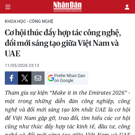
KHOA HỌC - CÔNG NGHỆ
Cơ hội thúc đẩy hợp tác công nghệ,
CHÍNH TRỊ
đổi mới sáng tạo giữa Việt Nam và
UAE
KINH TẾ
11/05/2026 23:13
VĂN HÓA
Prefer Nhan Dan
on Google
XÃ HỘI
Tham gia sự kiện “Make it in the Emirates 2026” -
PHÁP LUẬT
một trong những diễn đàn công nghiệp, công
nghệ và đổi mới sáng tạo lớn nhất UAE là cơ hội
DU LỊCH
để Việt Nam gặp gỡ, trao đổi, tìm hiểu các cơ hội
cũng như thúc đẩy hợp tác kinh tế, đầu tư, công
THẾ GIỚI
nghệ và đổi mới sáng tạo giữa Việt Nam và UAE