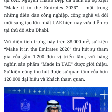
tại UAE Nguyễn Thanh Diệp đã tham dự sự kiện
CHƯƠNG TRÌNH OCOP - MỖI XÃ
“Make it in the Emirates 2026” - một trong
MỘT SẢN PHẨM
những diễn đàn công nghiệp, công nghệ và đổi
mới sáng tạo lớn nhất UAE hiện nay vừa diễn ra
RADIO
tại thủ đô Abu Dhabi.
MEDIA CENTER
Với diện tích trưng bày trên 88.000 m², sự kiện
E-Magazine
“Make it in the Emirates 2026” thu hút sự tham
gia của gần 1.200 đơn vị triển lãm, với hàng
Video
nghìn sản phẩm “Made in UAE” được giới thiệu.
Media Chính trị
Sự kiện cũng thu hút được sự quan tâm của hơn
120.000 đại biểu và khách tham quan.
Media Kinh tế
Media Văn hóa
Media Xã hội