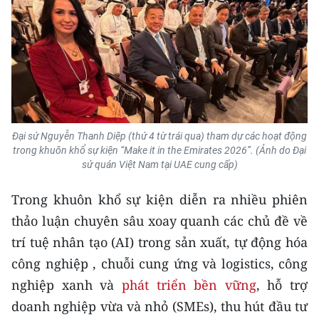
CHUYÊN ĐỀ
CÁC CHUYÊN TRANG
VỀ BÁO NHÂN DÂN
Đại sứ Nguyễn Thanh Diệp (thứ 4 từ trái qua) tham dự các hoạt động
THỜI NAY
trong khuôn khổ sự kiện “Make it in the Emirates 2026”. (Ảnh do Đại
sứ quán Việt Nam tại UAE cung cấp)
NHÂN DÂN CUỐI TUẦN
Trong khuôn khổ sự kiện diễn ra nhiều phiên
NHÂN DÂN HẰNG THÁNG
thảo luận chuyên sâu xoay quanh các chủ đề về
trí tuệ nhân tạo (AI) trong sản xuất, tự động hóa
MUA BÁO
công nghiệp , chuỗi cung ứng và logistics, công
ĐỌC BÁO IN
nghiệp xanh và
phát triển bền vững
, hỗ trợ
doanh nghiệp vừa và nhỏ (SMEs), thu hút đầu tư