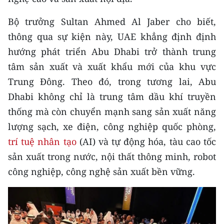
TIN MỚI
Bộ trưởng Sultan Ahmed Al Jaber cho biết,
TIN ĐỊA PHƯƠNG
thông qua sự kiện này, UAE khẳng định định
hướng phát triển Abu Dhabi trở thành trung
Trung du và miền núi phía Bắc
tâm sản xuất và xuất khẩu mới của khu vực
Đồng bằng sông Hồng
Trung Đông. Theo đó, trong tương lai, Abu
Dhabi không chỉ là trung tâm dầu khí truyền
Bắc Trung Bộ
thống mà còn chuyển mạnh sang sản xuất năng
Duyên hải Nam Trung Bộ và Tây
lượng sạch, xe điện, công nghiệp quốc phòng,
Nguyên
trí tuệ nhân tạo
(AI) và tự động hóa, tàu cao tốc
sản xuất trong nước, nội thất thông minh, robot
Đông Nam Bộ
công nghiệp, công nghệ sản xuất bền vững.
Đồng bằng sông Cửu Long
Chuyên trang Hà Nội
Chuyên trang TP. Hồ Chí Minh