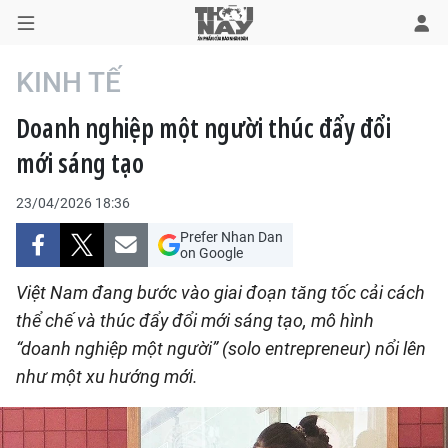
KINH TẾ
Doanh nghiệp một người thúc đẩy đổi
TRANG CHỦ
mới sáng tạo
THỜI SỰ
23/04/2026 18:36
CHÍNH TRỊ
Prefer Nhan Dan
on Google
XÃ HỘI
Việt Nam đang bước vào giai đoạn tăng tốc cải cách
thể chế và thúc đẩy đổi mới sáng tạo, mô hình
KINH TẾ
“doanh nghiệp một người” (solo entrepreneur) nổi lên
như một xu hướng mới.
ĐÔ THỊ
VĂN HÓA - VĂN NGHỆ