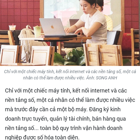
QUỐC TẾ
THỂ THAO
DU LỊCH
HỒ SƠ - TƯ LIỆU
Chỉ với một chiếc máy tính, kết nối internet và các nền tảng số, một cá
NHÂN DÂN ĐIỆN TỬ
nhân có thể làm được nhiều việc. Ảnh: SONG ANH
NHÂN DÂN HẰNG THÁNG
Chỉ với một chiếc máy tính, kết nối internet và các
nền tảng số, một cá nhân có thể làm được nhiều việc
NHÂN DÂN CUỐI TUẦN
mà trước đây cần cả một bộ máy. Đăng ký kinh
doanh trực tuyến, quản lý tài chính, bán hàng qua
nền tảng số... toàn bộ quy trình vận hành doanh
nghiệp được số hóa toàn diện.