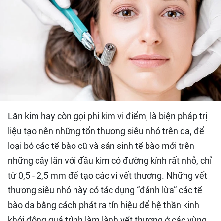
QUỐC TẾ
THỂ THAO
DU LỊCH
HỒ SƠ - TƯ LIỆU
NHÂN DÂN ĐIỆN TỬ
Lăn kim hay còn gọi phi kim vi điểm, là biện pháp trị
liệu tạo nên những tổn thương siêu nhỏ trên da, để
NHÂN DÂN HẰNG THÁNG
loại bỏ các tế bào cũ và sản sinh tế bào mới trên
những cây lăn với đầu kim có đường kính rất nhỏ, chỉ
NHÂN DÂN CUỐI TUẦN
từ 0,5 - 2,5 mm để tạo các vi vết thương. Những vết
thương siêu nhỏ này có tác dụng “đánh lừa” các tế
bào da bằng cách phát ra tín hiệu để hệ thần kinh
khởi động quá trình làm lành vết thương ở các vùng