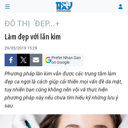
ĐÔ THỊ
ĐẸP...+
Làm đẹp với lăn kim
TRANG CHỦ
29/05/2019 15:29
THỜI SỰ
Prefer Nhan Dan
on Google
CHÍNH TRỊ
Phương pháp lăn kim vẫn được các trung tâm làm
XÃ HỘI
đẹp ca ngợi là cách giúp cải thiện mọi vấn đề da mặt,
tuy nhiên bạn cũng không nên vội vã thực hiện
KINH TẾ
phương pháp này nếu chưa tìm hiểu kỹ những lưu ý
sau.
ĐÔ THỊ
VĂN HÓA - VĂN NGHỆ