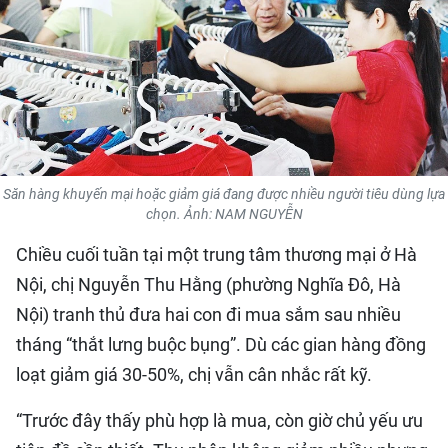
QUỐC TẾ
THỂ THAO
DU LỊCH
HỒ SƠ - TƯ LIỆU
Săn hàng khuyến mại hoặc giảm giá đang được nhiều người tiêu dùng lựa
chọn. Ảnh: NAM NGUYỄN
NHÂN DÂN ĐIỆN TỬ
Chiều cuối tuần tại một trung tâm thương mại ở Hà
NHÂN DÂN HẰNG THÁNG
Nội, chị Nguyễn Thu Hằng (phường Nghĩa Đô, Hà
Nội) tranh thủ đưa hai con đi mua sắm sau nhiều
NHÂN DÂN CUỐI TUẦN
tháng “thắt lưng buộc bụng”. Dù các gian hàng đồng
loạt giảm giá 30-50%, chị vẫn cân nhắc rất kỹ.
“Trước đây thấy phù hợp là mua, còn giờ chủ yếu ưu