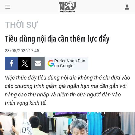
THỜI SỰ
Tiêu dùng nội địa cần thêm lực đẩy
TRANG CHỦ
28/05/2026 17:45
THỜI SỰ
Prefer Nhan Dan
on Google
CHÍNH TRỊ
Việc thúc đẩy tiêu dùng nội địa không thể chỉ dựa vào
XÃ HỘI
các chương trình giảm giá ngắn hạn mà cần gắn với
nâng cao thu nhập và niềm tin của người dân vào
KINH TẾ
triển vọng kinh tế.
ĐÔ THỊ
VĂN HÓA - VĂN NGHỆ