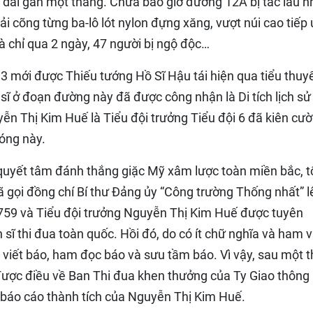
o dài gần một tháng. Chưa bao giờ đường 12A bị tắc lâu n
hải cõng từng ba-lô lót nylon đựng xăng, vượt núi cao tiếp
 chỉ qua 2 ngày, 47 người bị ngộ độc…
3 mới được Thiếu tướng Hồ Sĩ Hậu tái hiện qua tiểu thuy
sĩ ở đoạn đường này đã được công nhận là Di tích lịch sử
yễn Thị Kim Huế là Tiểu đội trưởng Tiểu đội 6 đã kiên cư
nóng này.
 quyết tâm đánh thắng giặc Mỹ xâm lược toàn miền bắc, t
 gọi đồng chí Bí thư Đảng ủy “Công trường Thống nhất” l
759 và Tiểu đội trưởng Nguyễn Thị Kim Huế được tuyên
sĩ thi đua toàn quốc. Hồi đó, do có ít chữ nghĩa và ham v
a viết báo, ham đọc báo và sưu tầm báo. Vì vậy, sau một t
 được điều về Ban Thi đua khen thưởng của Ty Giao thông
ơ báo cáo thành tích của Nguyễn Thị Kim Huế.