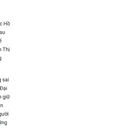
ác Hồ
Sau
ế
n Thị
g
 sai
 Đại
n giữ
ản
gười
hững