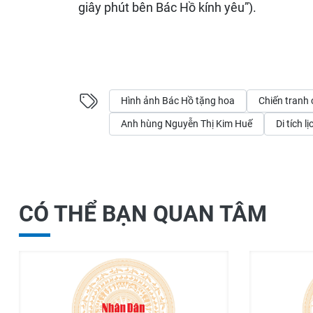
giây phút bên Bác Hồ kính yêu”).
Hình ảnh Bác Hồ tặng hoa
Chiến tranh
Anh hùng Nguyễn Thị Kim Huế
Di tích 
CÓ THỂ BẠN QUAN TÂM