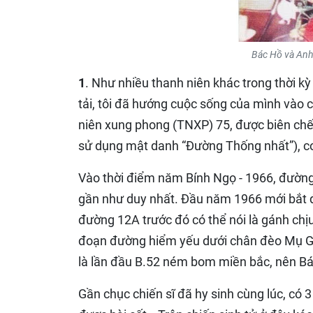
Bác Hồ và Anh
1
. Như nhiều thanh niên khác trong thời k
tải, tôi đã hướng cuộc sống của mình vào c
niên xung phong (TNXP) 75, được biên ch
sử dụng mật danh “Đường Thống nhất”), co
Vào thời điểm năm Bính Ngọ - 1966, đường
gần như duy nhất. Đầu năm 1966 mới bắt 
đường 12A trước đó có thể nói là gánh ch
đoạn đường hiểm yếu dưới chân đèo Mụ Giạ
là lần đầu B.52 ném bom miền bắc, nên Bá
Gần chục chiến sĩ đã hy sinh cùng lúc, có 3