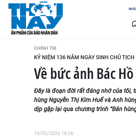
NHÂ
CHÍNH TRỊ
KỶ NIỆM 136 NĂM NGÀY SINH CHỦ TỊCH H
Về bức ảnh Bác Hồ
Đây là đoạn đời rất đáng nhớ của tôi,
hùng Nguyễn Thị Kim Huế và Anh hùng V
dịp gặp lại qua chương trình “Bản hùn
18/05/2026 18:06