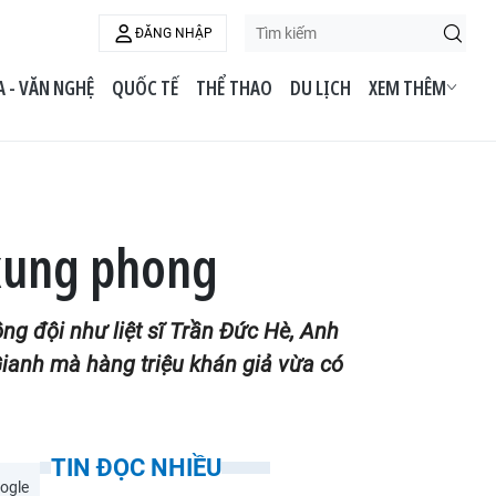
ĐĂNG NHẬP
 - VĂN NGHỆ
QUỐC TẾ
THỂ THAO
DU LỊCH
XEM THÊM
 xung phong
ng đội như liệt sĩ Trần Đức Hè, Anh
ianh mà hàng triệu khán giả vừa có
TIN ĐỌC NHIỀU
ogle