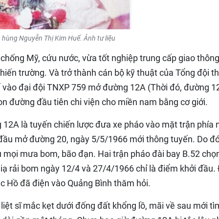
 hùng Nguyễn Thị Kim Huế. Ảnh tư liệu
ỳ chống Mỹ, cứu nước, vừa tốt nghiệp trung cấp giao thôn
hiến trường. Và trở thành cán bộ kỹ thuật của Tổng đội t
ế vào đại đội TNXP 759 mở đường 12A (Thời đó, đường 1
n đường đầu tiên chi viện cho miền nam bằng cơ giới.
 12A là tuyến chiến lược đưa xe pháo vào mặt trận phía
đầu mở đường 20, ngày 5/5/1966 mới thông tuyến. Do đ
ịu mọi mưa bom, bão đạn. Hai trận pháo đài bay B.52 chọ
 rải bom ngày 12/4 và 27/4/1966 chỉ là điểm khởi đầu.
c Hồ đã điện vào Quảng Bình thăm hỏi.
 liệt sĩ mắc kẹt dưới đống đất khổng lồ, mãi về sau mới tì