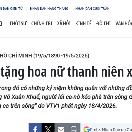
N DÂN ĐIỆN TỬ
NHÂN DÂN HẰNG THÁNG
NHÂN DÂN CUỐI TUẦN
THỜI SỰ
CHÍNH TRỊ
XÃ HỘI
KINH TẾ
ĐÔ THỊ
VĂN HÓA
Ồ CHÍ MINH (19/5/1890 -19/5/2026)
 tặng hoa nữ thanh niên
 trong đó có những kỷ niệm không quên với những đồ
õ Xuân Khuể, người lái ca-nô kéo phà trên sông G
g ca trên sông” do VTV1 phát ngày 18/4/2026.
Prefer Nhan Dan on Go