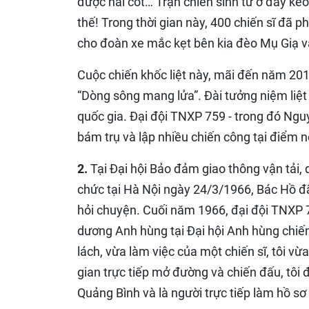
được hài cốt… Trận chiến sinh tử ở đây ké
thế! Trong thời gian này, 400 chiến sĩ đã p
cho đoàn xe mắc kẹt bên kia đèo Mụ Giạ và
Cuộc chiến khốc liệt này, mãi đến năm 201
“Dòng sông mang lửa”. Đài tưởng niệm liệt 
quốc gia. Đại đội TNXP 759 - trong đó Ngu
bám trụ và lập nhiều chiến công tại điểm 
2.
Tại Đại hội Bảo đảm giao thông vận tải,
chức tại Hà Nội ngày 24/3/1966, Bác Hồ đã
hỏi chuyện. Cuối năm 1966, đại đội TNXP 
dương Anh hùng tại Đại hội Anh hùng chiến 
lách, vừa làm việc của một chiến sĩ, tôi vừ
gian trực tiếp mở đường và chiến đấu, tôi
Quảng Bình và là người trực tiếp làm hồ s