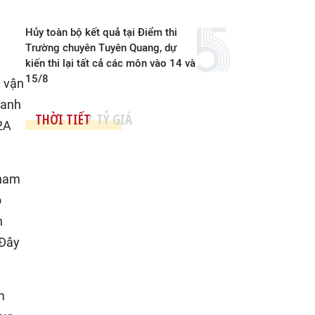
Hủy toàn bộ kết quả tại Điểm thi
Trường chuyên Tuyên Quang, dự
kiến thi lại tất cả các môn vào 14 và
15/8
g vận
hanh
THỜI TIẾT
TỶ GIÁ
2A
 nam
ó
n
 Đây
m