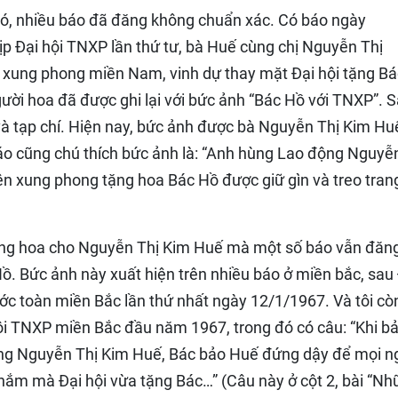
ó, nhiều báo đã đăng không chuẩn xác. Có báo ngày
ịp Đại hội TNXP lần thứ tư, bà Huế cùng chị Nguyễn Thị
 xung phong miền Nam, vinh dự thay mặt Đại hội tặng B
ời hoa đã được ghi lại với bức ảnh “Bác Hồ với TNXP”. 
và tạp chí. Hiện nay, bức ảnh được bà Nguyễn Thị Kim Hu
 báo cũng chú thích bức ảnh là: “Anh hùng Lao động Nguyễ
ên xung phong tặng hoa Bác Hồ được giữ gìn và treo tran
.
tặng hoa cho Nguyễn Thị Kim Huế mà một số báo vẫn đăng
. Bức ảnh này xuất hiện trên nhiều báo ở miền bắc, sau
c toàn miền Bắc lần thứ nhất ngày 12/1/1967. Và tôi cò
ội TNXP miền Bắc đầu năm 1967, trong đó có câu: “Khi b
ùng Nguyễn Thị Kim Huế, Bác bảo Huế đứng dậy để mọi n
 thắm mà Đại hội vừa tặng Bác…” (Câu này ở cột 2, bài “N