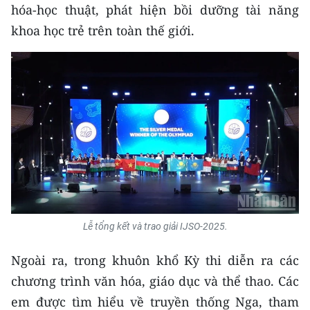
hóa-học thuật, phát hiện bồi dưỡng tài năng
TIN MỚI
khoa học trẻ trên toàn thế giới.
TIN ĐỊA PHƯƠNG
Trung du và miền núi phía Bắc
Đồng bằng sông Hồng
Bắc Trung Bộ
Duyên hải Nam Trung Bộ và Tây
Nguyên
Đông Nam Bộ
Lễ tổng kết và trao giải IJSO-2025.
Đồng bằng sông Cửu Long
Ngoài ra, trong khuôn khổ Kỳ thi diễn ra các
Chuyên trang Hà Nội
chương trình văn hóa, giáo dục và thể thao. Các
em được tìm hiểu về truyền thống Nga, tham
Chuyên trang TP. Hồ Chí Minh