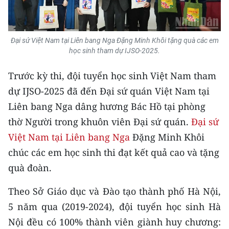
ENGLISH
中文
Đại sứ Việt Nam tại Liên bang Nga Đặng Minh Khôi tặng quà các em
học sinh tham dự IJSO-2025.
FRANÇAIS
Trước kỳ thi, đội tuyển học sinh Việt Nam tham
РУССКИЙ
dự IJSO-2025 đã đến Đại sứ quán Việt Nam tại
ESPAÑOL
Liên bang Nga dâng hương Bác Hồ tại phòng
thờ Người trong khuôn viên Đại sứ quán.
Đại sứ
한국어
Việt Nam tại Liên bang Nga
Đặng Minh Khôi
chúc các em học sinh thi đạt kết quả cao và tặng
quà đoàn.
Theo Sở Giáo dục và Đào tạo thành phố Hà Nội,
5 năm qua (2019-2024), đội tuyển học sinh Hà
Nội đều có 100% thành viên giành huy chương: