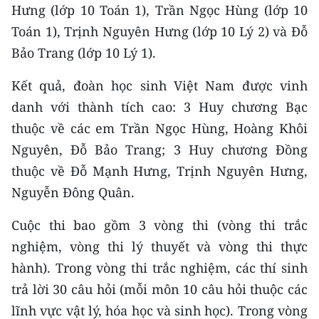
CHƯƠNG TRÌNH OCOP - MỖI XÃ
Hưng (lớp 10 Toán 1), Trần Ngọc Hùng (lớp 10
MỘT SẢN PHẨM
Toán 1), Trịnh Nguyên Hưng (lớp 10 Lý 2) và Đỗ
Bảo Trang (lớp 10 Lý 1).
RADIO
Kết quả, đoàn học sinh Việt Nam được vinh
MEDIA CENTER
danh với thành tích cao: 3 Huy chương Bạc
thuộc về các em Trần Ngọc Hùng, Hoàng Khôi
E-Magazine
Nguyên, Đỗ Bảo Trang; 3 Huy chương Đồng
Video
thuộc về Đỗ Mạnh Hưng, Trịnh Nguyên Hưng,
Nguyễn Đông Quân.
Media Chính trị
Cuộc thi bao gồm 3 vòng thi (vòng thi trắc
Media Kinh tế
nghiệm, vòng thi lý thuyết và vòng thi thực
Media Văn hóa
hành). Trong vòng thi trắc nghiệm, các thí sinh
trả lời 30 câu hỏi (mỗi môn 10 câu hỏi thuộc các
Media Xã hội
lĩnh vực vật lý, hóa học và sinh học). Trong vòng