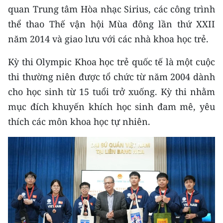
quan Trung tâm Hòa nhạc Sirius, các công trình
CHUYÊN ĐỀ
thể thao Thế vận hội Mùa đông lần thứ XXII
năm 2014 và giao lưu với các nhà khoa học trẻ.
CÁC CHUYÊN TRANG
Kỳ thi Olympic Khoa học trẻ quốc tế là một cuộc
thi thường niên được tổ chức từ năm 2004 dành
VỀ BÁO NHÂN DÂN
cho học sinh từ 15 tuổi trở xuống. Kỳ thi nhằm
THỜI NAY
mục đích khuyến khích học sinh đam mê, yêu
thích các môn khoa học tự nhiên.
NHÂN DÂN CUỐI TUẦN
NHÂN DÂN HẰNG THÁNG
MUA BÁO
ĐỌC BÁO IN