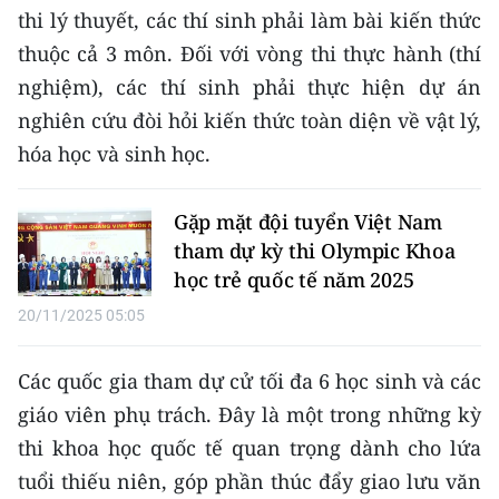
Media Pháp luật
thi lý thuyết, các thí sinh phải làm bài kiến thức
thuộc cả 3 môn. Đối với vòng thi thực hành (thí
Media Du lịch
nghiệm), các thí sinh phải thực hiện dự án
Media Thế giới
nghiên cứu đòi hỏi kiến ​​thức toàn diện về vật lý,
hóa học và sinh học.
Media Thể thao
Media Giáo dục
Gặp mặt đội tuyển Việt Nam
tham dự kỳ thi Olympic Khoa
Media Y tế
học trẻ quốc tế năm 2025
Media Khoa học - Công nghệ
20/11/2025 05:05
Media Môi trường
Các quốc gia tham dự cử tối đa 6 học sinh và các
Ảnh
giáo viên phụ trách. Đây là một trong những kỳ
thi khoa học quốc tế quan trọng dành cho lứa
Infographic
tuổi thiếu niên, góp phần thúc đẩy giao lưu văn