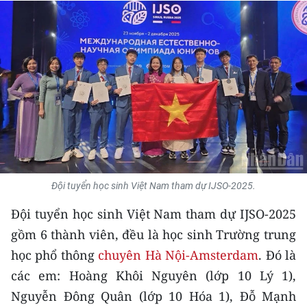
THỂ THAO
GIÁO DỤC
Y TẾ
KHOA HỌC - CÔNG NGHỆ
MÔI TRƯỜNG
BẠN ĐỌC
Đội tuyển học sinh Việt Nam tham dự IJSO-2025.
Đội tuyển học sinh Việt Nam tham dự IJSO-2025
KIỂM CHỨNG THÔNG TIN
gồm 6 thành viên, đều là học sinh Trường trung
TRI THỨC CHUYÊN SÂU
học phổ thông
chuyên Hà Nội-Amsterdam
. Đó là
các em: Hoàng Khôi Nguyên (lớp 10 Lý 1),
54 DÂN TỘC VIỆT NAM
Nguyễn Đông Quân (lớp 10 Hóa 1), Đỗ Mạnh