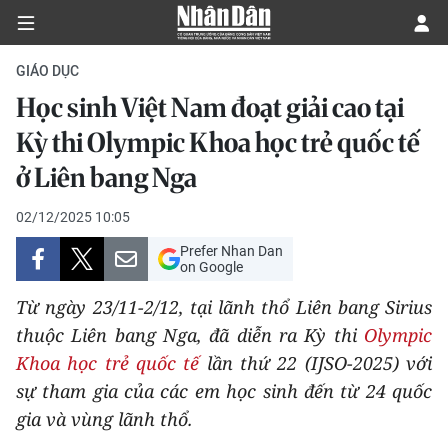
GIÁO DỤC
Học sinh Việt Nam đoạt giải cao tại
CHÍNH TRỊ
Kỳ thi Olympic Khoa học trẻ quốc tế
ở Liên bang Nga
KINH TẾ
02/12/2025 10:05
VĂN HÓA
Prefer Nhan Dan
on Google
XÃ HỘI
Từ ngày 23/11-2/12, tại lãnh thổ Liên bang Sirius
PHÁP LUẬT
thuộc Liên bang Nga, đã diễn ra Kỳ thi
Olympic
Khoa học trẻ quốc tế
lần thứ 22 (IJSO-2025) với
DU LỊCH
sự tham gia của các em học sinh đến từ 24 quốc
gia và vùng lãnh thổ.
THẾ GIỚI