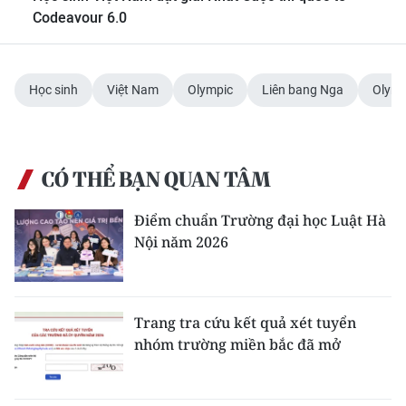
Codeavour 6.0
Học sinh
Việt Nam
Olympic
Liên bang Nga
Olymp
CÓ THỂ BẠN QUAN TÂM
Điểm chuẩn Trường đại học Luật Hà
Nội năm 2026
Trang tra cứu kết quả xét tuyển
nhóm trường miền bắc đã mở