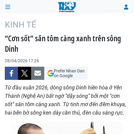
KINH TẾ
“Cơn sốt” săn tôm càng xanh trên sông
TRANG CHỦ
Dinh
THỜI SỰ
28/04/2026 17:26
CHÍNH TRỊ
Prefer Nhan Dan
on Google
XÃ HỘI
Từ đầu xuân 2026, dòng sông Dinh hiền hòa ở Yên
Thành (Nghệ An) bất ngờ “dậy sóng” bởi một "cơn
KINH TẾ
sốt" săn tôm càng xanh. Từ tinh mơ đến đêm khuya,
hai bên bờ sông ken dày cần thủ, đèn câu sáng rực.
ĐÔ THỊ
VĂN HÓA - VĂN NGHỆ