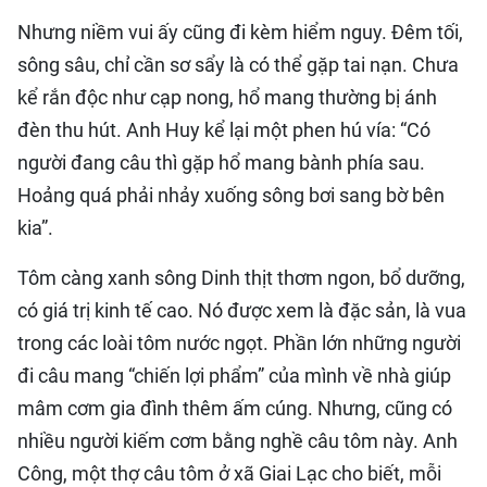
Nhưng niềm vui ấy cũng đi kèm hiểm nguy. Đêm tối,
sông sâu, chỉ cần sơ sẩy là có thể gặp tai nạn. Chưa
kể rắn độc như cạp nong, hổ mang thường bị ánh
đèn thu hút. Anh Huy kể lại một phen hú vía: “Có
người đang câu thì gặp hổ mang bành phía sau.
Hoảng quá phải nhảy xuống sông bơi sang bờ bên
kia”.
Tôm càng xanh sông Dinh thịt thơm ngon, bổ dưỡng,
có giá trị kinh tế cao. Nó được xem là đặc sản, là vua
trong các loài tôm nước ngọt. Phần lớn những người
đi câu mang “chiến lợi phẩm” của mình về nhà giúp
mâm cơm gia đình thêm ấm cúng. Nhưng, cũng có
nhiều người kiếm cơm bằng nghề câu tôm này. Anh
Công, một thợ câu tôm ở xã Giai Lạc cho biết, mỗi