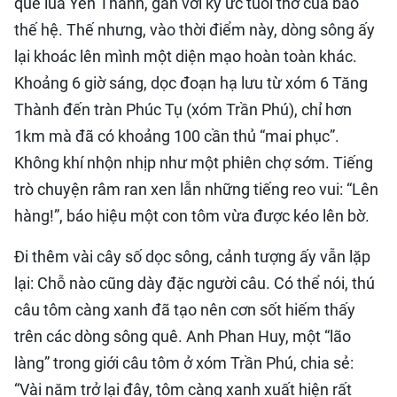
quê lúa Yên Thành, gắn với ký ức tuổi thơ của bao
thế hệ. Thế nhưng, vào thời điểm này, dòng sông ấy
lại khoác lên mình một diện mạo hoàn toàn khác.
Khoảng 6 giờ sáng, dọc đoạn hạ lưu từ xóm 6 Tăng
Thành đến tràn Phúc Tụ (xóm Trần Phú), chỉ hơn
1km mà đã có khoảng 100 cần thủ “mai phục”.
Không khí nhộn nhịp như một phiên chợ sớm. Tiếng
trò chuyện râm ran xen lẫn những tiếng reo vui: “Lên
hàng!”, báo hiệu một con tôm vừa được kéo lên bờ.
Đi thêm vài cây số dọc sông, cảnh tượng ấy vẫn lặp
lại: Chỗ nào cũng dày đặc người câu. Có thể nói, thú
câu tôm càng xanh đã tạo nên cơn sốt hiếm thấy
trên các dòng sông quê. Anh Phan Huy, một “lão
làng” trong giới câu tôm ở xóm Trần Phú, chia sẻ:
“Vài năm trở lại đây, tôm càng xanh xuất hiện rất