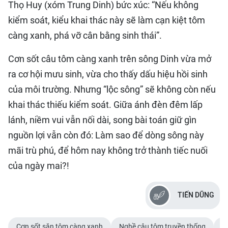
Thọ Huy (xóm Trung Dinh) bức xúc: “Nếu không
kiểm soát, kiểu khai thác này sẽ làm cạn kiệt tôm
càng xanh, phá vỡ cân bằng sinh thái”.
Cơn sốt câu tôm càng xanh trên sông Dinh vừa mở
ra cơ hội mưu sinh, vừa cho thấy dấu hiệu hồi sinh
của môi trường. Nhưng “lộc sông” sẽ không còn nếu
khai thác thiếu kiểm soát. Giữa ánh đèn đêm lấp
lánh, niềm vui vẫn nối dài, song bài toán giữ gìn
nguồn lợi vẫn còn đó: Làm sao để dòng sông này
mãi trù phú, để hôm nay không trở thành tiếc nuối
của ngày mai?!
TIẾN DŨNG
Cơn sốt săn tôm càng xanh
Nghề câu tôm truyền thống
Ả