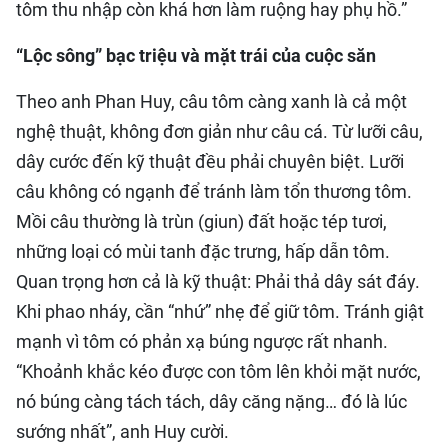
tôm thu nhập còn khá hơn làm ruộng hay phụ hồ.”
“Lộc sông” bạc triệu và mặt trái của cuộc săn
Theo anh Phan Huy, câu tôm càng xanh là cả một
nghệ thuật, không đơn giản như câu cá. Từ lưỡi câu,
dây cước đến kỹ thuật đều phải chuyên biệt. Lưỡi
câu không có ngạnh để tránh làm tổn thương tôm.
Mồi câu thường là trùn (giun) đất hoặc tép tươi,
những loại có mùi tanh đặc trưng, hấp dẫn tôm.
Quan trọng hơn cả là kỹ thuật: Phải thả dây sát đáy.
Khi phao nháy, cần “nhứ” nhẹ để giữ tôm. Tránh giật
mạnh vì tôm có phản xạ búng ngược rất nhanh.
“Khoảnh khắc kéo được con tôm lên khỏi mặt nước,
nó búng càng tách tách, dây căng nặng… đó là lúc
sướng nhất”, anh Huy cười.