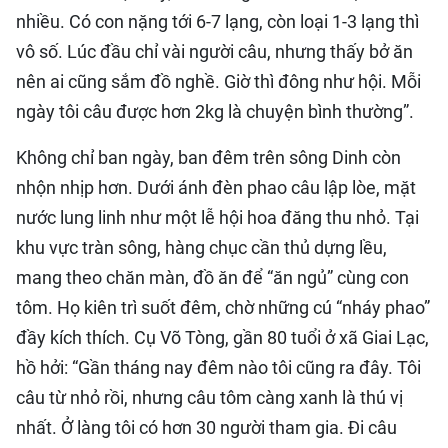
nhiều. Có con nặng tới 6-7 lạng, còn loại 1-3 lạng thì
vô số. Lúc đầu chỉ vài người câu, nhưng thấy bở ăn
nên ai cũng sắm đồ nghề. Giờ thì đông như hội. Mỗi
ngày tôi câu được hơn 2kg là chuyện bình thường”.
Không chỉ ban ngày, ban đêm trên sông Dinh còn
nhộn nhịp hơn. Dưới ánh đèn phao câu lập lòe, mặt
nước lung linh như một lễ hội hoa đăng thu nhỏ. Tại
khu vực tràn sông, hàng chục cần thủ dựng lều,
mang theo chăn màn, đồ ăn để “ăn ngủ” cùng con
tôm. Họ kiên trì suốt đêm, chờ những cú “nháy phao”
đầy kích thích. Cụ Võ Tòng, gần 80 tuổi ở xã Giai Lạc,
hồ hởi: “Gần tháng nay đêm nào tôi cũng ra đây. Tôi
câu từ nhỏ rồi, nhưng câu tôm càng xanh là thú vị
nhất. Ở làng tôi có hơn 30 người tham gia. Đi câu