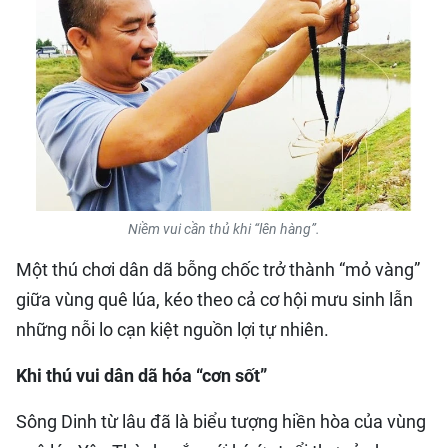
QUỐC TẾ
THỂ THAO
DU LỊCH
HỒ SƠ - TƯ LIỆU
Niềm vui cần thủ khi “lên hàng”.
NHÂN DÂN ĐIỆN TỬ
Một thú chơi dân dã bỗng chốc trở thành “mỏ vàng”
NHÂN DÂN HẰNG THÁNG
giữa vùng quê lúa, kéo theo cả cơ hội mưu sinh lẫn
những nỗi lo cạn kiệt nguồn lợi tự nhiên.
NHÂN DÂN CUỐI TUẦN
Khi thú vui dân dã hóa “cơn sốt”
Sông Dinh từ lâu đã là biểu tượng hiền hòa của vùng