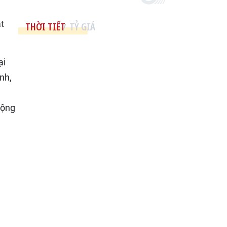
ật
THỜI TIẾT
TỶ GIÁ
ại
nh,
động