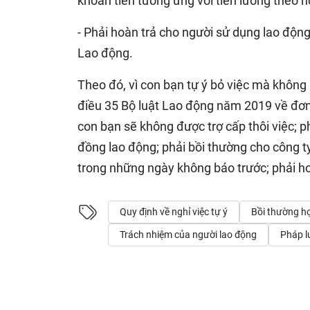
khoản tiền tương ứng với tiền lương theo 
- Phải hoàn trả cho người sử dụng lao động
Lao động.
Theo đó, vì con bạn tự ý bỏ việc mà không
điều 35 Bộ luật Lao động năm 2019 về đơ
con bạn sẽ không được trợ cấp thôi việc; p
đồng lao động; phải bồi thường cho công t
trong những ngày không báo trước; phải hoà
Quy định về nghỉ việc tự ý
Bồi thường h
Trách nhiệm của người lao động
Pháp l