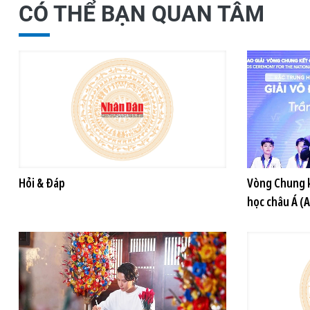
CÓ THỂ BẠN QUAN TÂM
Hỏi & Đáp
Vòng Chung k
học châu Á (