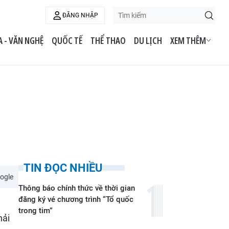
ĐĂNG NHẬP
 - VĂN NGHỆ
QUỐC TẾ
THỂ THAO
DU LỊCH
XEM THÊM
TIN ĐỌC NHIỀU
ogle
Thông báo chính thức về thời gian
đăng ký vé chương trình “Tổ quốc
trong tim”
hải