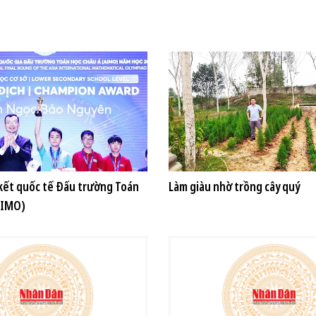
ết quốc tế Đấu trường Toán
Làm giàu nhờ trồng cây quý
AIMO)