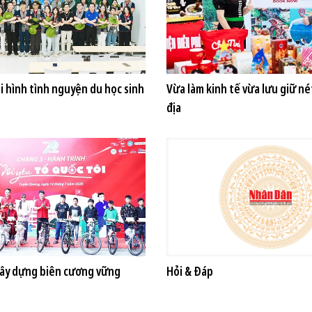
i hình tình nguyện du học sinh
Vừa làm kinh tế vừa lưu giữ né
địa
xây dựng biên cương vững
Hỏi & Đáp