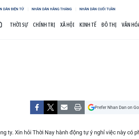
N DÂN ĐIỆN TỬ
NHÂN DÂN HẰNG THÁNG
NHÂN DÂN CUỐI TUẦN
THỜI SỰ
CHÍNH TRỊ
XÃ HỘI
KINH TẾ
ĐÔ THỊ
VĂN HÓA
Prefer Nhan Dan on Go
ng ty. Xin hỏi Thời Nay hành động tự ý nghỉ việc này có p