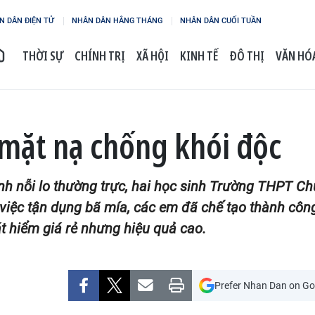
N DÂN ĐIỆN TỬ
NHÂN DÂN HẰNG THÁNG
NHÂN DÂN CUỐI TUẦN
THỜI SỰ
CHÍNH TRỊ
XÃ HỘI
KINH TẾ
ĐÔ THỊ
VĂN HÓA
 mặt nạ chống khói độc
nh nỗi lo thường trực, hai học sinh Trường THPT Ch
iệc tận dụng bã mía, các em đã chế tạo thành công 
t hiểm giá rẻ nhưng hiệu quả cao.
Prefer Nhan Dan on Go