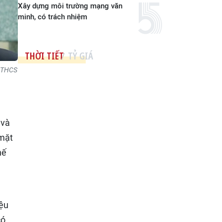
Xây dựng môi trường mạng văn
minh, có trách nhiệm
THỜI TIẾT
TỶ GIÁ
h THCS
 và
 mặt
hế
iệu
có