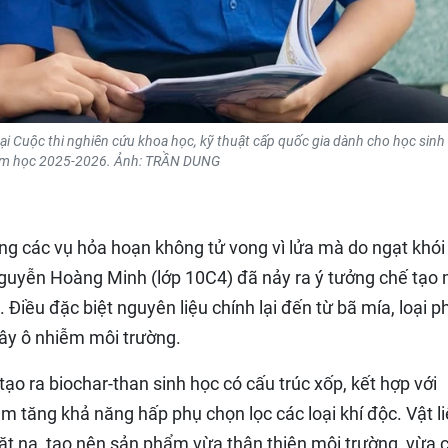
ại Cuộc thi nghiên cứu khoa học, kỹ thuật cấp quốc gia dành cho học sin
m học 2025-2026. Ảnh: TRẦN DUNG
ong các vụ hỏa hoạn không tử vong vì lửa mà do ngạt khói
guyễn Hoàng Minh (lớp 10C4) đã nảy ra ý tưởng chế tạo
 Điều đặc biệt nguyên liệu chính lại đến từ bã mía, loại p
gây ô nhiễm môi trường.
ạo ra biochar-than sinh học có cấu trúc xốp, kết hợp với
ằm tăng khả năng hấp phụ chọn lọc các loại khí độc. Vật l
mặt nạ, tạo nên sản phẩm vừa thân thiện môi trường, vừa 