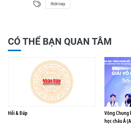
thời nay
CÓ THỂ BẠN QUAN TÂM
Hỏi & Đáp
Vòng Chung k
học châu Á (