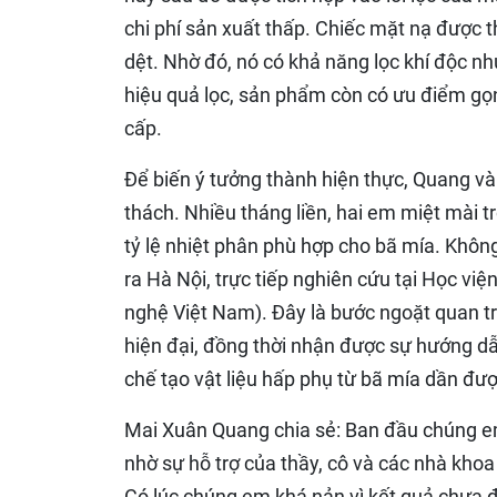
chi phí sản xuất thấp. Chiếc mặt nạ được th
dệt. Nhờ đó, nó có khả năng lọc khí độc nh
hiệu quả lọc, sản phẩm còn có ưu điểm gọ
cấp.
Để biến ý tưởng thành hiện thực, Quang và
thách. Nhiều tháng liền, hai em miệt mài tr
tỷ lệ nhiệt phân phù hợp cho bã mía. Không
ra Hà Nội, trực tiếp nghiên cứu tại Học v
nghệ Việt Nam). Đây là bước ngoặt quan trọ
hiện đại, đồng thời nhận được sự hướng dẫ
chế tạo vật liệu hấp phụ từ bã mía dần đượ
Mai Xuân Quang chia sẻ: Ban đầu chúng em
nhờ sự hỗ trợ của thầy, cô và các nhà khoa
Có lúc chúng em khá nản vì kết quả chưa 