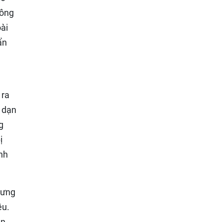
hông
ài
ẩn
 ra
h dạn
g
ị
nh
hưng
ệu.
ản