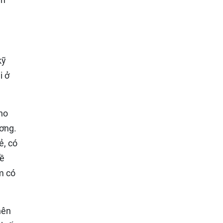
kỹ
i ở
ho
ương.
ẻ, có
đề
m có
nên