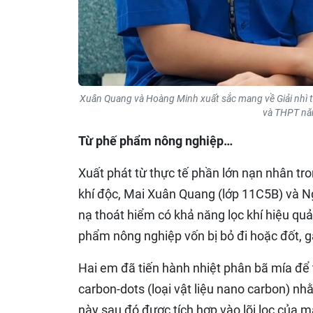
Xuân Quang và Hoàng Minh xuất sắc mang về Giải nhì t
và THPT nă
Từ phế phẩm nông nghiệp…
Xuất phát từ thực tế phần lớn nạn nhân tr
khí độc, Mai Xuân Quang (lớp 11C5B) và N
nạ thoát hiểm có khả năng lọc khí hiệu quả.
phẩm nông nghiệp vốn bị bỏ đi hoặc đốt, 
Hai em đã tiến hành nhiệt phân bã mía để t
carbon-dots (loại vật liệu nano carbon) nh
này sau đó được tích hợp vào lõi lọc của 