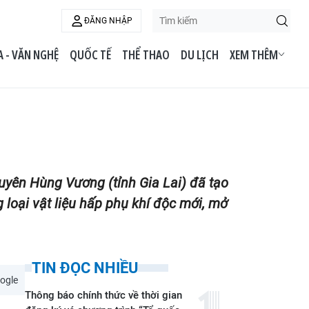
ĐĂNG NHẬP
 - VĂN NGHỆ
QUỐC TẾ
THỂ THAO
DU LỊCH
XEM THÊM
uyên Hùng Vương (tỉnh Gia Lai) đã tạo
loại vật liệu hấp phụ khí độc mới, mở
TIN ĐỌC NHIỀU
ogle
Thông báo chính thức về thời gian