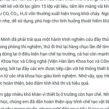
iết kế với lõi lọc gồm 15 lớp vật liệu, tẩm lên màng vải k
ư CO, CO₂, H₂S vốn thường xuất hiện trong khói cháy. Ngo
n nhẹ, dễ sử dụng, phù hợp cho tình huống thoát hiểm kh
 Minh đã phải trải qua một hành trình nghiên cứu đầy thử
ong phòng thí nghiệm, thử đi thử lại hàng chục lần để tìm
 dừng lại ở điều kiện hạn chế tại trường, cả hai còn mạn
iện Khoa học và Công nghệ (Viện Hàn lâm Khoa học và Côn
ng, bởi tại đây các em được tiếp cận với hệ thống thiết b
n từ các nhà khoa học giàu kinh nghiệm. Nhờ vậy, quy trì
c hoàn thiện, bảo đảm tính khả thi và hiệu quả.
 gặp nhiều khó khăn vì thiết bị ở trường còn hạn chế. N
 học, chúng em đã dần hoàn thiện quy trình chế tạo vật li
đạt như mong muốn, nhưng nghĩ đến mục tiêu là tạo ra s