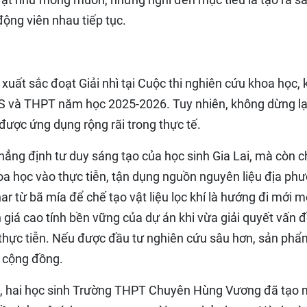
ộng viên nhau tiếp tục.
uất sắc đoạt Giải nhì tại Cuộc thi nghiên cứu khoa học, 
S và THPT năm học 2025-2026. Tuy nhiên, không dừng lạ
ược ứng dụng rộng rãi trong thực tế.
ẳng định tư duy sáng tạo của học sinh Gia Lai, mà còn c
oa học vào thực tiễn, tận dụng nguồn nguyên liệu địa ph
r từ bã mía để chế tạo vật liệu lọc khí là hướng đi mới m
 giá cao tính bền vững của dự án khi vừa giải quyết vấn 
ị thực tiễn. Nếu được đầu tư nghiên cứu sâu hơn, sản phẩ
g cộng đồng.
ị, hai học sinh Trường THPT Chuyên Hùng Vương đã tạo 