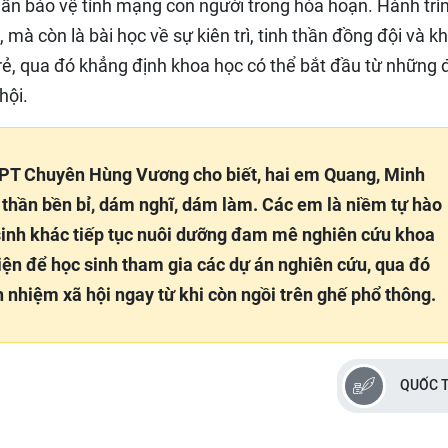
n bảo vệ tính mạng con người trong hỏa hoạn. Hành trì
 mà còn là bài học về sự kiên trì, tinh thần đồng đội và k
rẻ, qua đó khẳng định khoa học có thể bắt đầu từ những 
hội.
HPT Chuyên Hùng Vương cho biết, hai em Quang, Minh
 thần bền bỉ, dám nghĩ, dám làm. Các em là niềm tự hào
 sinh khác tiếp tục nuôi dưỡng đam mê nghiên cứu khoa
kiện để học sinh tham gia các dự án nghiên cứu, qua đó
h nhiệm xã hội ngay từ khi còn ngồi trên ghế phổ thông.
QUỐC 