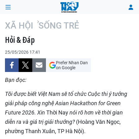
XÃ HỘI
SỐNG TRẺ
Hỏi & Đáp
TRANG CHỦ
25/05/2026 17:41
THỜI SỰ
Prefer Nhan Dan
on Google
CHÍNH TRỊ
Bạn đọc:
XÃ HỘI
Tôi được biết Việt Nam sẽ tổ chức Cuộc thi ý tưởng
KINH TẾ
giải pháp công nghệ Asian Hackathon for Green
Future 2026. Xin
Thời Nay
nói rõ hơn về thời gian
ĐÔ THỊ
diễn ra và giá trị giải thưởng?
(Hoàng Văn Ngọc,
phường Thanh Xuân, TP Hà Nội).
VĂN HÓA - VĂN NGHỆ