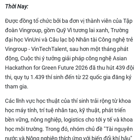
Thời Nay:
QUỐC TẾ
Được đồng tổ chức bởi ba đơn vị thành viên của Tập
THỂ THAO
đoàn Vingroup, gồm Quỹ Vì tương lai xanh, Trường
DU LỊCH
đại học VinUni và Câu lạc bộ Nhân tài Công nghệ trẻ
Vingroup - VinTechTalent, sau hơn một tháng phát
HỒ SƠ - TƯ LIỆU
động, Cuộc thi ý tưởng giải pháp công nghệ Asian
Hackathon for Green Future 2026 đã thu hút 439 đội
NHÂN DÂN ĐIỆN TỬ
thi, quy tụ 1.439 thí sinh đến từ 22 quốc gia đăng ký
tham gia.
NHÂN DÂN HẰNG THÁNG
Các lĩnh vực học thuật của thí sinh trải rộng từ khoa
NHÂN DÂN CUỐI TUẦN
học máy tính, trí tuệ nhân tạo, kỹ thuật, phát triển
bền vững, nông nghiệp, logistics cho tới y tế và khoa
học môi trường. Trong đó, nhóm chủ đề "Tài nguyên
nước và Nông nghiệp thích ứng với biến đổi khí hậu"