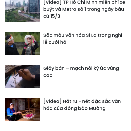
[Video] TP Hồ Chí Minh miễn phí xe
buýt và Metro số 1 trong ngày bầu
cử 15/3
Sắc màu văn hóa Si La trong nghi
lễ cưới hỏi
Giấy bản – mạch nối ký ức vùng
cao
[Video] Hát ru - nét đặc sắc văn
hóa của đồng bào Mường