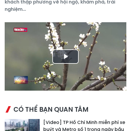
khách thập phương về hội ngộ, khám phá, trải
nghiệm...
Play
Video
CÓ THỂ BẠN QUAN TÂM
[Video] TP Hồ Chí Minh miễn phí xe
buýt và Metro số 1 trong ngày bầu