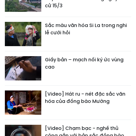
cử 15/3
Sắc màu văn hóa Si La trong nghi
lễ cưới hỏi
Giấy bản – mạch nối ký ức vùng
cao
[Video] Hát ru - nét đặc sắc văn
hóa của đồng bào Mường
[Video] Chạm bạc - nghề thủ
công gắn với bản sắc đồng bào