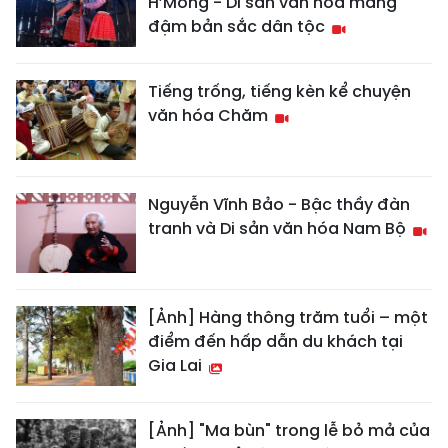
H’Mông - Di sản văn hóa mang
đậm bản sắc dân tộc
Tiếng trống, tiếng kèn kể chuyện
văn hóa Chăm
Nguyễn Vĩnh Bảo - Bậc thầy đàn
tranh và Di sản văn hóa Nam Bộ
[Ảnh] Hàng thông trăm tuổi – một
điểm đến hấp dẫn du khách tại
Gia Lai
[Ảnh] "Ma bùn" trong lễ bỏ mả của