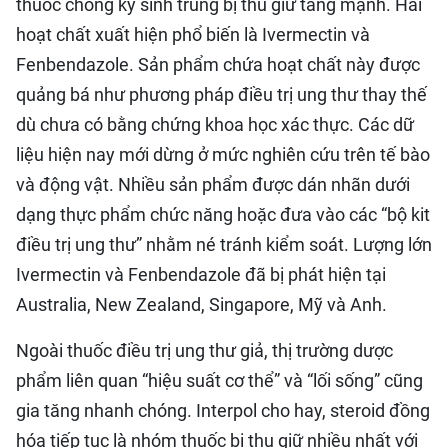
thuốc chống ký sinh trùng bị thu giữ tăng mạnh. Hai
hoạt chất xuất hiện phổ biến là Ivermectin và
Fenbendazole. Sản phẩm chứa hoạt chất này được
quảng bá như phương pháp điều trị ung thư thay thế
dù chưa có bằng chứng khoa học xác thực. Các dữ
liệu hiện nay mới dừng ở mức nghiên cứu trên tế bào
và động vật. Nhiều sản phẩm được dán nhãn dưới
dạng thực phẩm chức năng hoặc đưa vào các “bộ kit
điều trị ung thư” nhằm né tránh kiểm soát. Lượng lớn
Ivermectin và Fenbendazole đã bị phát hiện tại
Australia, New Zealand, Singapore, Mỹ và Anh.
Ngoài thuốc điều trị ung thư giả, thị trường dược
phẩm liên quan “hiệu suất cơ thể” và “lối sống” cũng
gia tăng nhanh chóng. Interpol cho hay, steroid đồng
hóa tiếp tục là nhóm thuốc bị thu giữ nhiều nhất với