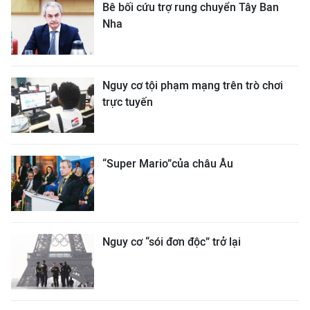
Bê bối cứu trợ rung chuyển Tây Ban
Nha
Nguy cơ tội phạm mạng trên trò chơi
trực tuyến
“Super Mario”của châu Âu
Nguy cơ “sói đơn độc” trở lại