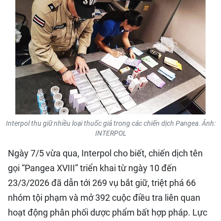
QUỐC TẾ
THỂ THAO
DU LỊCH
HỒ SƠ - TƯ LIỆU
NHÂN DÂN ĐIỆN TỬ
Interpol thu giữ nhiều loại thuốc giả trong các chiến dịch Pangea. Ảnh:
INTERPOL
NHÂN DÂN HẰNG THÁNG
Ngày 7/5 vừa qua, Interpol cho biết, chiến dịch tên
NHÂN DÂN CUỐI TUẦN
gọi “Pangea XVIII” triển khai từ ngày 10 đến
23/3/2026 đã dẫn tới 269 vụ bắt giữ, triệt phá 66
nhóm tội phạm và mở 392 cuộc điều tra liên quan
hoạt động phân phối dược phẩm bất hợp pháp. Lực