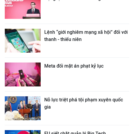
Lệnh “giới nghiêm mạng xã hội” đối với
thanh - thiếu niên
Meta đối mặt án phạt kỷ lục
Nỗ lực triệt phá tội phạm xuyên quốc
gia
EU siết chặt quản lý Big Tech