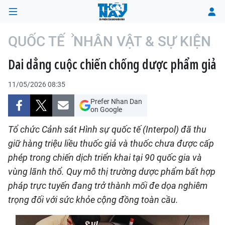
QUỐC TẾ
NHÂN VẬT & SỰ KIỆN
Dai dẳng cuộc chiến chống dược phẩm giả
TRANG CHỦ
11/05/2026 08:35
THỜI SỰ
Prefer Nhan Dan
on Google
CHÍNH TRỊ
Tổ chức Cảnh sát Hình sự quốc tế (Interpol) đã thu
XÃ HỘI
giữ hàng triệu liều thuốc giả và thuốc chưa được cấp
phép trong chiến dịch triển khai tại 90 quốc gia và
KINH TẾ
vùng lãnh thổ. Quy mô thị trường dược phẩm bất hợp
pháp trực tuyến đang trở thành mối đe dọa nghiêm
ĐÔ THỊ
trọng đối với sức khỏe cộng đồng toàn cầu.
VĂN HÓA - VĂN NGHỆ