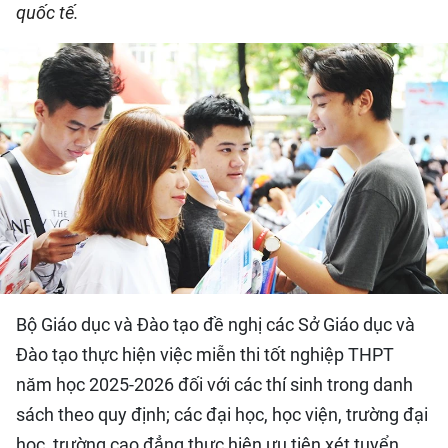
quốc tế.
QUỐC TẾ
THỂ THAO
DU LỊCH
HỒ SƠ - TƯ LIỆU
NHÂN DÂN ĐIỆN TỬ
NHÂN DÂN HẰNG THÁNG
Bộ Giáo dục và Đào tạo đề nghị các Sở Giáo dục và
NHÂN DÂN CUỐI TUẦN
Đào tạo thực hiện việc miễn thi tốt nghiệp THPT
năm học 2025-2026 đối với các thí sinh trong danh
sách theo quy định; các đại học, học viện, trường đại
học, trường cao đẳng thực hiện ưu tiên xét tuyển