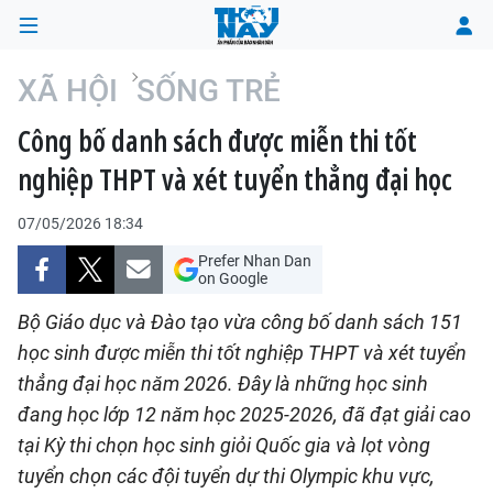
XÃ HỘI
SỐNG TRẺ
Công bố danh sách được miễn thi tốt
TRANG CHỦ
nghiệp THPT và xét tuyển thẳng đại học
THỜI SỰ
07/05/2026 18:34
CHÍNH TRỊ
Prefer Nhan Dan
on Google
XÃ HỘI
Bộ Giáo dục và Đào tạo vừa công bố danh sách 151
học sinh được miễn thi tốt nghiệp THPT và xét tuyển
KINH TẾ
thẳng đại học năm 2026. Đây là những học sinh
đang học lớp 12 năm học 2025-2026, đã đạt giải cao
ĐÔ THỊ
tại Kỳ thi chọn học sinh giỏi Quốc gia và lọt vòng
VĂN HÓA - VĂN NGHỆ
tuyển chọn các đội tuyển dự thi Olympic khu vực,