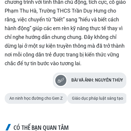
chương trình với tinh thần chủ động, tích cực, cô giáo
Phạm Thu Hà, Trường THCS Trần Duy Hưng cho
rằng, việc chuyển từ “biết” sang “hiểu và biết cách
hành động” giúp các em rèn kỹ năng thực tế thay vì
chỉ nghe hướng dẫn chung chung. Đây không chỉ
dừng lại ở một sự kiện truyền thông mà đã trở thành
nơi mỗi công dân trẻ được trang bị kiến thức vững
chắc để tự tin bước vào tương lai.
BÀI VÀ ẢNH: NGUYỄN THÙY
An ninh học đường cho Gen Z
Giáo dục pháp luật sáng tạo
CÓ THỂ BẠN QUAN TÂM