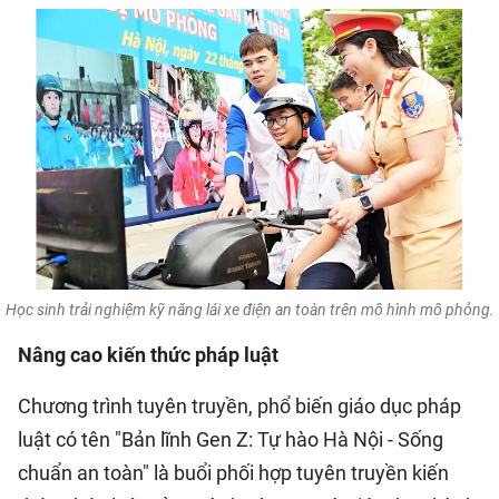
QUỐC TẾ
THỂ THAO
DU LỊCH
HỒ SƠ - TƯ LIỆU
NHÂN DÂN ĐIỆN TỬ
Học sinh trải nghiệm kỹ năng lái xe điện an toàn trên mô hình mô phỏng.
NHÂN DÂN HẰNG THÁNG
Nâng cao kiến thức pháp luật
NHÂN DÂN CUỐI TUẦN
Chương trình tuyên truyền, phổ biến giáo dục pháp
luật có tên "Bản lĩnh Gen Z: Tự hào Hà Nội - Sống
chuẩn an toàn" là buổi phối hợp tuyên truyền kiến