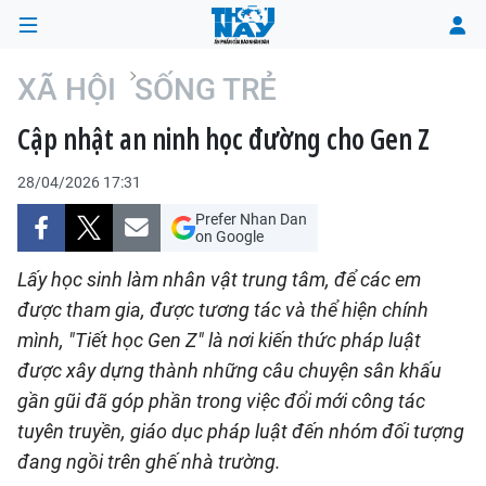
XÃ HỘI
SỐNG TRẺ
Cập nhật an ninh học đường cho Gen Z
TRANG CHỦ
28/04/2026 17:31
THỜI SỰ
Prefer Nhan Dan
on Google
CHÍNH TRỊ
Lấy học sinh làm nhân vật trung tâm, để các em
XÃ HỘI
được tham gia, được tương tác và thể hiện chính
mình, "Tiết học Gen Z" là nơi kiến thức pháp luật
KINH TẾ
được xây dựng thành những câu chuyện sân khấu
gần gũi đã góp phần trong việc đổi mới công tác
ĐÔ THỊ
tuyên truyền, giáo dục pháp luật đến nhóm đối tượng
VĂN HÓA - VĂN NGHỆ
đang ngồi trên ghế nhà trường.