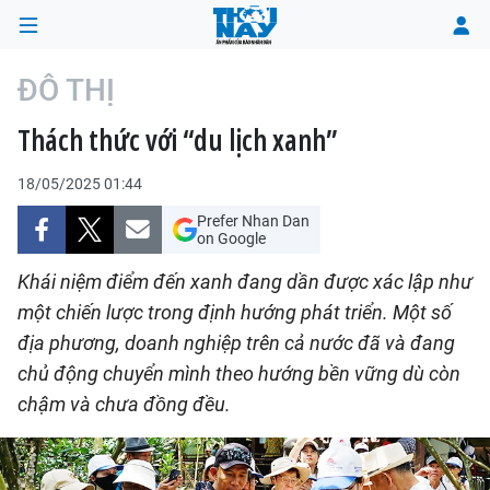
ĐÔ THỊ
Thách thức với “du lịch xanh”
TRANG CHỦ
18/05/2025 01:44
THỜI SỰ
Prefer Nhan Dan
on Google
CHÍNH TRỊ
Khái niệm điểm đến xanh đang dần được xác lập như
XÃ HỘI
một chiến lược trong định hướng phát triển. Một số
địa phương, doanh nghiệp trên cả nước đã và đang
KINH TẾ
chủ động chuyển mình theo hướng bền vững dù còn
chậm và chưa đồng đều.
ĐÔ THỊ
VĂN HÓA - VĂN NGHỆ