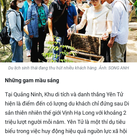
QUỐC TẾ
THỂ THAO
DU LỊCH
HỒ SƠ - TƯ LIỆU
Du lịch sinh thái đang thu hút nhiều khách hàng. Ảnh: SONG ANH
NHÂN DÂN ĐIỆN TỬ
Những gam mầu sáng
NHÂN DÂN HẰNG THÁNG
Tại Quảng Ninh, Khu di tích và danh thắng Yên Tử
NHÂN DÂN CUỐI TUẦN
hiện là điểm đến có lượng du khách chỉ đứng sau Di
sản thiên nhiên thế giới Vịnh Hạ Long với khoảng 2
triệu lượt người mỗi năm. Yên Tử là một thí dụ tiêu
biểu trong việc huy động hiệu quả nguồn lực xã hội