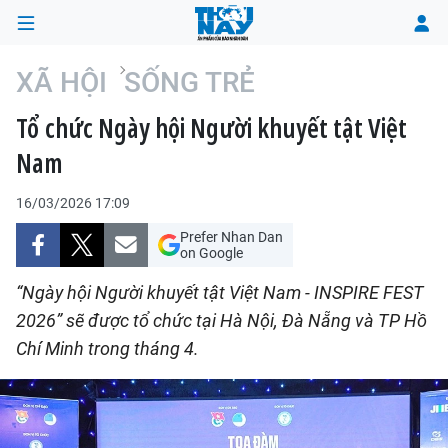
XÃ HỘI
SỐNG TRẺ
Tổ chức Ngày hội Người khuyết tật Việt
TRANG CHỦ
Nam
THỜI SỰ
16/03/2026 17:09
CHÍNH TRỊ
Prefer Nhan Dan
on Google
XÃ HỘI
“Ngày hội Người khuyết tật Việt Nam - INSPIRE FEST
2026” sẽ được tổ chức tại Hà Nội, Đà Nẵng và TP Hồ
KINH TẾ
Chí Minh trong tháng 4.
ĐÔ THỊ
VĂN HÓA - VĂN NGHỆ