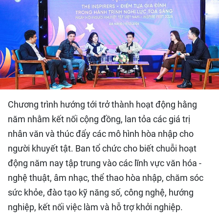
QUỐC TẾ
THỂ THAO
DU LỊCH
HỒ SƠ - TƯ LIỆU
Chương trình hướng tới trở thành hoạt động hằng
NHÂN DÂN ĐIỆN TỬ
năm nhằm kết nối cộng đồng, lan tỏa các giá trị
nhân văn và thúc đẩy các mô hình hòa nhập cho
NHÂN DÂN HẰNG THÁNG
người khuyết tật. Ban tổ chức cho biết chuỗi hoạt
NHÂN DÂN CUỐI TUẦN
động năm nay tập trung vào các lĩnh vực văn hóa -
nghệ thuật, âm nhạc, thể thao hòa nhập, chăm sóc
sức khỏe, đào tạo kỹ năng số, công nghệ, hướng
nghiệp, kết nối việc làm và hỗ trợ khởi nghiệp.