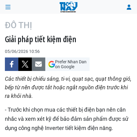
ĐÔ THỊ
Giải pháp tiết kiệm điện
TRANG CHỦ
05/06/2026 10:56
THỜI SỰ
Prefer Nhan Dan
on Google
CHÍNH TRỊ
Các thiết bị chiếu sáng, ti-vi, quạt sạc, quạt thông gió,
XÃ HỘI
bếp từ nên được tắt hoặc ngắt nguồn điện trước khi
ra khỏi nhà.
KINH TẾ
- Trước khi chọn mua các thiết bị điện bạn nên cân
ĐÔ THỊ
nhắc và xem xét kỹ để bảo đảm sản phẩm được sử
dụng công nghệ Inverter tiết kiệm điện năng.
VĂN HÓA - VĂN NGHỆ