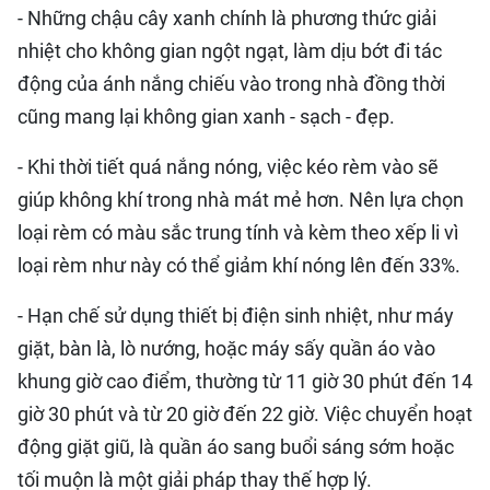
- Những chậu cây xanh chính là phương thức giải
QUỐC TẾ
nhiệt cho không gian ngột ngạt, làm dịu bớt đi tác
THỂ THAO
động của ánh nắng chiếu vào trong nhà đồng thời
cũng mang lại không gian xanh - sạch - đẹp.
DU LỊCH
- Khi thời tiết quá nắng nóng, việc kéo rèm vào sẽ
HỒ SƠ - TƯ LIỆU
giúp không khí trong nhà mát mẻ hơn. Nên lựa chọn
loại rèm có màu sắc trung tính và kèm theo xếp li vì
NHÂN DÂN ĐIỆN TỬ
loại rèm như này có thể giảm khí nóng lên đến 33%.
NHÂN DÂN HẰNG THÁNG
- Hạn chế sử dụng thiết bị điện sinh nhiệt, như máy
giặt, bàn là, lò nướng, hoặc máy sấy quần áo vào
NHÂN DÂN CUỐI TUẦN
khung giờ cao điểm, thường từ 11 giờ 30 phút đến 14
giờ 30 phút và từ 20 giờ đến 22 giờ. Việc chuyển hoạt
động giặt giũ, là quần áo sang buổi sáng sớm hoặc
tối muộn là một giải pháp thay thế hợp lý.