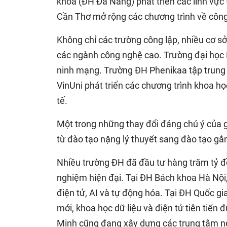
khoa (ĐH Đà Nẵng) phát triển các lĩnh vực 
Cần Thơ mở rộng các chương trình về công
Không chỉ các trường công lập, nhiều cơ s
các ngành công nghệ cao. Trường đại học F
ninh mạng. Trường ĐH Phenikaa tập trung và
VinUni phát triển các chương trình khoa họ
tế.
Một trong những thay đổi đáng chú ý của
từ đào tạo nặng lý thuyết sang đào tạo gắ
Nhiều trường ĐH đã đầu tư hàng trăm tỷ đ
nghiệm hiện đại. Tại ĐH Bách khoa Hà Nội, 
điện tử, AI và tự động hóa. Tại ĐH Quốc gi
mới, khoa học dữ liệu và điện tử tiên tiến
Minh cũng đang xây dựng các trung tâm n