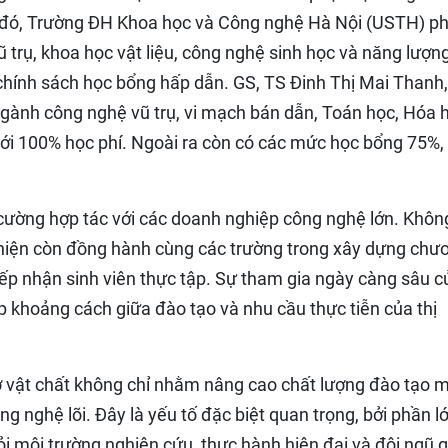
i đó, Trường ĐH Khoa học và Công nghệ Hà Nội (USTH) p
 trụ, khoa học vật liệu, công nghệ sinh học và năng lượn
 chính sách học bổng hấp dẫn. GS, TS Đinh Thị Mai Thanh,
ngành công nghệ vũ trụ, vi mạch bán dẫn, Toán học, Hóa 
tới 100% học phí. Ngoài ra còn có các mức học bổng 75%,
cường hợp tác với các doanh nghiệp công nghệ lớn. Khôn
hiện còn đồng hành cùng các trường trong xây dựng chư
 tiếp nhận sinh viên thực tập. Sự tham gia ngày càng sâu c
 khoảng cách giữa đào tạo và nhu cầu thực tiễn của thị
sở vật chất không chỉ nhằm nâng cao chất lượng đào tạo 
ông nghệ lõi. Đây là yếu tố đặc biệt quan trọng, bởi phần l
i môi trường nghiên cứu, thực hành hiện đại và đội ngũ 