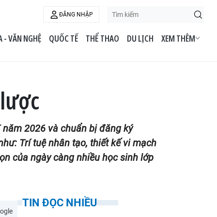
ĐĂNG NHẬP
 - VĂN NGHỆ
QUỐC TẾ
THỂ THAO
DU LỊCH
XEM THÊM
 lược
HPT năm 2026 và chuẩn bị đăng ký
ư: Trí tuệ nhân tạo, thiết kế vi mạch
họn của ngày càng nhiều học sinh lớp
TIN ĐỌC NHIỀU
ogle