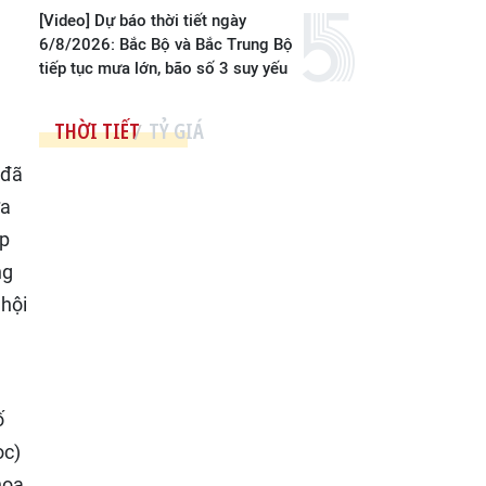
[Video] Dự báo thời tiết ngày
6/8/2026: Bắc Bộ và Bắc Trung Bộ
tiếp tục mưa lớn, bão số 3 suy yếu
THỜI TIẾT
TỶ GIÁ
 đã
ựa
ấp
ng
 hội
ố
ọc)
hoa