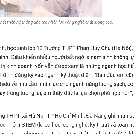
hát triển hệ thống đào tạo nhân lực công nghệ chất lượng cao.
h, học sinh lớp 12 Trường THPT Phan Huy Chú (Hà Nội),
nh. Điều khiến nhiều người bất ngờ là nam sinh không l
n trị kinh doanh, vốn vẫn được xem là những ngành học h
 định đăng ký vào ngành kỹ thuật điện. “Ban đầu em cũ
 hiểu về nhu cầu nhân lực cho ngành năng lượng sạch, cơ
y trong tương lai, em thấy đây là lựa chọn phù hợp hơn”,
ng THPT tại Hà Nội, TP Hồ Chí Minh, Đà Nẵng ghi nhận s
uộc nhóm STEM (khoa học, công nghệ, kỹ thuật và toán h
uyển sinh, những gian thông tin về trí tuệ nhân tạo (AI), k