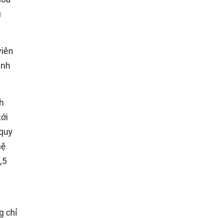
ụ
viên
inh
h
ới
 quy
hệ
,5
g chỉ