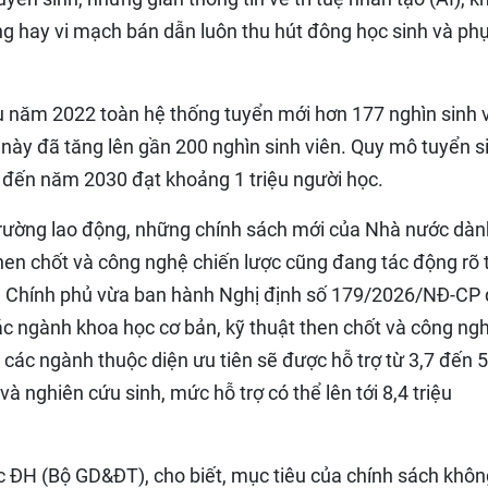
ợng hay vi mạch bán dẫn luôn thu hút đông học sinh và ph
 năm 2022 toàn hệ thống tuyển mới hơn 177 nghìn sinh 
ày đã tăng lên gần 200 nghìn sinh viên. Quy mô tuyển s
 đến năm 2030 đạt khoảng 1 triệu người học.
 trường lao động, những chính sách mới của Nhà nước dàn
hen chốt và công nghệ chiến lược cũng đang tác động rõ t
h. Chính phủ vừa ban hành Nghị định số 179/2026/NĐ-CP
ác ngành khoa học cơ bản, kỹ thuật then chốt và công ng
 các ngành thuộc diện ưu tiên sẽ được hỗ trợ từ 3,7 đến 5
và nghiên cứu sinh, mức hỗ trợ có thể lên tới 8,4 triệu
 ĐH (Bộ GD&ĐT), cho biết, mục tiêu của chính sách khôn