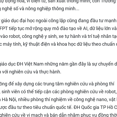
tự động hóa, vi điện tử, sản xuất thông minh; còn Trường
 nghệ số và nông nghiệp thông minh...
ở giáo dục đại học ngoài công lập cũng đang đầu tư mạnh
PT tiếp tục mở rộng quy mô đào tạo về AI, dữ liệu lớn và
o robot, công nghệ y sinh, xe tự hành và trí tuệ nhân tạ
c máy tính, kỹ thuật điện và khoa học dữ liệu theo chuẩn
 giáo dục ĐH Việt Nam những năm gần đây là sự chuyển d
n với nghiên cứu và thực hành.
ồng để xây dựng các trung tâm nghiên cứu và phòng thí
sinh viên có thể tiếp cận các phòng nghiên cứu về robot,
a Hà Nội, nhiều phòng thí nghiệm về công nghệ nano, vật 
 được đầu tư theo tiêu chuẩn quốc tế. ĐH Quốc gia TP Hồ C
ghiên cứu về vi mạch và bán dẫn nhằm phục vụ đồng thờ