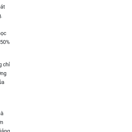
hát
g.
học
 50%
g chỉ
ơng
ủa
mà
ớn
giảng