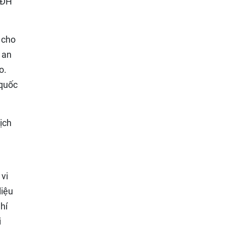
 ĐH
 cho
 an
o.
 quốc
ịch
 vi
liệu
hí
i