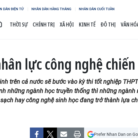
N DÂN ĐIỆN TỬ
NHÂN DÂN HẰNG THÁNG
NHÂN DÂN CUỐI TUẦN
THỜI SỰ
CHÍNH TRỊ
XÃ HỘI
KINH TẾ
ĐÔ THỊ
VĂN HÓA
nhân lực công nghệ chiến
 sinh trên cả nước sẽ bước vào kỳ thi tốt nghiệp T
nh những ngành học truyền thống thì những ngành nh
 sạch hay công nghệ sinh học đang trở thành lựa c
Prefer Nhan Dan on Go