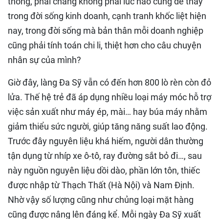
thống, phải chăng không phải lúc nào cũng dễ thấy
trong đời sống kinh doanh, cạnh tranh khốc liệt hiện
nay, trong đời sống mà bản thân mỗi doanh nghiệp
cũng phải tính toán chi li, thiệt hơn cho câu chuyện
nhân sự của mình?
Giờ đây, làng Đa Sỹ vẫn có đến hơn 800 lò rèn còn đỏ
lửa. Thế hệ trẻ đã áp dụng nhiều loại máy móc hỗ trợ
việc sản xuất như máy ép, mài… hay búa máy nhằm
giảm thiểu sức người, giúp tăng năng suất lao động.
Trước đây nguyên liệu khá hiếm, người dân thường
tận dụng từ nhíp xe ô-tô, ray đường sắt bỏ đi…, sau
này nguồn nguyên liệu dồi dào, phần lớn tôn, thiếc
được nhập từ Thạch Thất (Hà Nội) và Nam Định.
Nhờ vậy số lượng cũng như chủng loại mặt hàng
cũng được nâng lên đáng kể. Mỗi ngày Đa Sỹ xuất