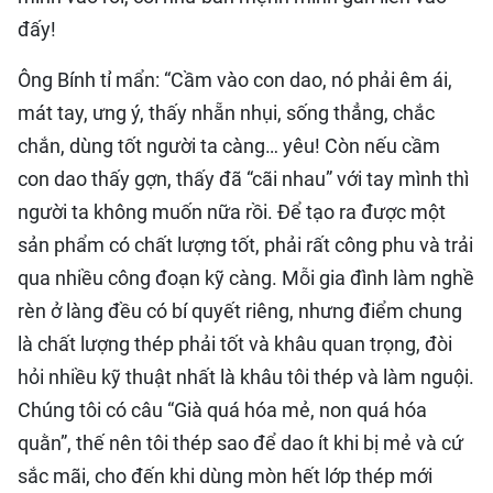
đấy!
Ông Bính tỉ mẩn: “Cầm vào con dao, nó phải êm ái,
mát tay, ưng ý, thấy nhẵn nhụi, sống thẳng, chắc
chắn, dùng tốt người ta càng… yêu! Còn nếu cầm
con dao thấy gợn, thấy đã “cãi nhau” với tay mình thì
người ta không muốn nữa rồi. Để tạo ra được một
sản phẩm có chất lượng tốt, phải rất công phu và trải
qua nhiều công đoạn kỹ càng. Mỗi gia đình làm nghề
rèn ở làng đều có bí quyết riêng, nhưng điểm chung
là chất lượng thép phải tốt và khâu quan trọng, đòi
hỏi nhiều kỹ thuật nhất là khâu tôi thép và làm nguội.
Chúng tôi có câu “Già quá hóa mẻ, non quá hóa
quằn”, thế nên tôi thép sao để dao ít khi bị mẻ và cứ
sắc mãi, cho đến khi dùng mòn hết lớp thép mới