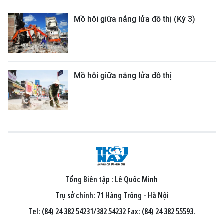
Mồ hôi giữa nắng lửa đô thị (Kỳ 3)
Mồ hôi giữa nắng lửa đô thị
Tổng Biên tập :
Lê Quốc Minh
Trụ sở chính: 71 Hàng Trống - Hà Nội
Tel: (84) 24 382 54231/382 54232 Fax: (84) 24 382 55593.