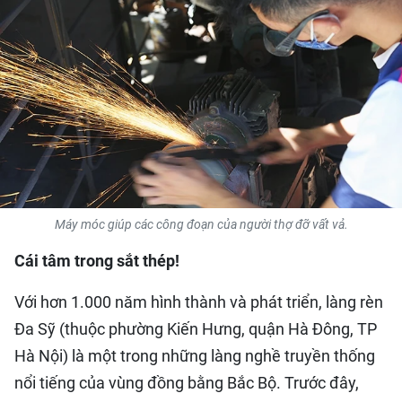
QUỐC TẾ
THỂ THAO
DU LỊCH
HỒ SƠ - TƯ LIỆU
NHÂN DÂN ĐIỆN TỬ
Máy móc giúp các công đoạn của người thợ đỡ vất vả.
NHÂN DÂN HẰNG THÁNG
Cái tâm trong sắt thép!
NHÂN DÂN CUỐI TUẦN
Với hơn 1.000 năm hình thành và phát triển, làng rèn
Đa Sỹ (thuộc phường Kiến Hưng, quận Hà Đông, TP
Hà Nội) là một trong những làng nghề truyền thống
nổi tiếng của vùng đồng bằng Bắc Bộ. Trước đây,