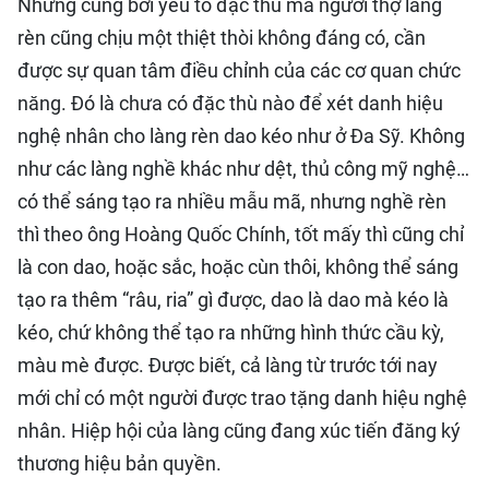
Nhưng cũng bởi yếu tố đặc thù mà người thợ làng
rèn cũng chịu một thiệt thòi không đáng có, cần
được sự quan tâm điều chỉnh của các cơ quan chức
năng. Đó là chưa có đặc thù nào để xét danh hiệu
nghệ nhân cho làng rèn dao kéo như ở Đa Sỹ. Không
như các làng nghề khác như dệt, thủ công mỹ nghệ…
có thể sáng tạo ra nhiều mẫu mã, nhưng nghề rèn
thì theo ông Hoàng Quốc Chính, tốt mấy thì cũng chỉ
là con dao, hoặc sắc, hoặc cùn thôi, không thể sáng
tạo ra thêm “râu, ria” gì được, dao là dao mà kéo là
kéo, chứ không thể tạo ra những hình thức cầu kỳ,
màu mè được. Được biết, cả làng từ trước tới nay
mới chỉ có một người được trao tặng danh hiệu nghệ
nhân. Hiệp hội của làng cũng đang xúc tiến đăng ký
thương hiệu bản quyền.