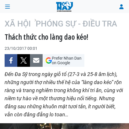
XÃ HỘI
PHÓNG SỰ - ĐIỀU TRA
Thách thức cho làng dao kéo!
TRANG CHỦ
23/10/2017 00:01
THỜI SỰ
Prefer Nhan Dan
on Google
CHÍNH TRỊ
Đến Đa Sỹ trong ngày giỗ tổ (27-3 và 25-8 âm lịch),
XÃ HỘI
những người thợ nhiều thế hệ của “làng dao kéo” rộn
ràng và trang nghiêm trong không khí tri ân, cùng với
KINH TẾ
niềm tự hào về một thương hiệu nổi tiếng. Nhưng
đằng sau những khuôn mặt tươi tắn, ít người biết,
ĐÔ THỊ
vẫn còn đằng đẵng lo toan…
VĂN HÓA - VĂN NGHỆ