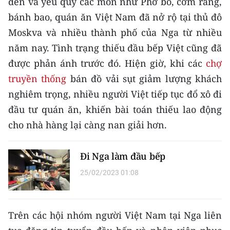
đến và yêu quý các món như Phở bò, cơm rang,
bánh bao, quán ăn Việt Nam đã nở rộ tại thủ đô
CHUYÊN ĐỀ
Moskva và nhiều thành phố của Nga từ nhiều
CÁC CHUYÊN TRANG
năm nay. Tình trạng thiếu đầu bếp Việt cũng đã
được phản ánh trước đó. Hiện giờ, khi các
chợ
truyền thống
bán đồ vải sụt giảm lượng khách
VỀ BÁO NHÂN DÂN
nghiêm trọng, nhiều người Việt tiếp tục đổ xô đi
THỜI NAY
đầu tư quán ăn, khiến bài toán thiếu lao động
cho nhà hàng lại càng nan giải hơn.
NHÂN DÂN CUỐI TUẦN
NHÂN DÂN HẰNG THÁNG
Đi Nga làm đầu bếp
25/02/2023 01:08
MUA BÁO
ĐỌC BÁO IN
Trên các hội nhóm người Việt Nam tại Nga liên