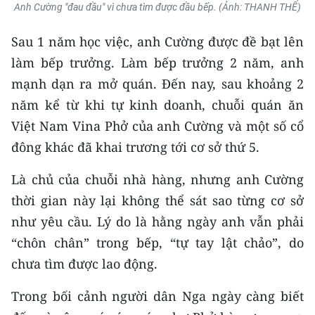
Anh Cường "đau đầu" vì chưa tìm được đầu bếp. (Ảnh: THANH THỂ)
TIN MỚI
Sau 1 năm học việc, anh Cường được đề bạt lên
TIN ĐỊA PHƯƠNG
làm bếp trưởng. Làm bếp trưởng 2 năm, anh
Trung du và miền núi phía Bắc
mạnh dạn ra mở quán. Đến nay, sau khoảng 2
năm kể từ khi tự kinh doanh, chuỗi quán ăn
Đồng bằng sông Hồng
Việt Nam Vina Phở của anh Cường và một số cổ
Bắc Trung Bộ
đông khác đã khai trương tới cơ sở thứ 5.
Duyên hải Nam Trung Bộ và Tây
Là chủ của chuỗi nhà hàng, nhưng anh Cường
Nguyên
thời gian này lại không thể sát sao từng cơ sở
Đông Nam Bộ
như yêu cầu. Lý do là hằng ngày anh vẫn phải
“chôn chân” trong bếp, “tự tay lật chảo”, do
Đồng bằng sông Cửu Long
chưa tìm được lao động.
Chuyên trang Hà Nội
Trong bối cảnh người dân Nga ngày càng biết
Chuyên trang TP. Hồ Chí Minh