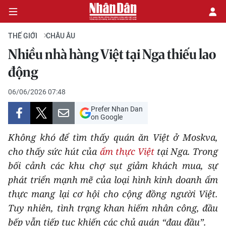
THẾ GIỚI
CHÂU ÂU
Nhiều nhà hàng Việt tại Nga thiếu lao
CHÍNH TRỊ
động
KINH TẾ
06/06/2026 07:48
Prefer Nhan Dan
VĂN HÓA
on Google
Không khó để tìm thấy quán ăn Việt ở Moskva,
XÃ HỘI
cho thấy sức hút của
ẩm thực Việt
tại Nga. Trong
bối cảnh các khu chợ sụt giảm khách mua, sự
PHÁP LUẬT
phát triển mạnh mẽ của loại hình kinh doanh ẩm
DU LỊCH
thực mang lại cơ hội cho cộng đồng người Việt.
Tuy nhiên, tình trạng khan hiếm nhân công, đầu
THẾ GIỚI
bếp vẫn tiếp tục khiến các chủ quán “đau đầu”.