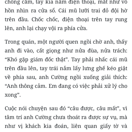
chống cằm, tay kia nắm điện thoại, mắt như vô
CHƯƠNG TRÌNH OCOP - MỖI XÃ
MỘT SẢN PHẨM
hồn nhìn ra cửa sổ. Cái mũ lưỡi trai đỏ đội hờ
trên đầu. Chốc chốc, điện thoại trên tay rung
lên, anh lại chạy vội ra phía cửa.
RADIO
Trong quán, một người quen ngồi chờ anh, thấy
MEDIA CENTER
anh đi vào, cất giọng như nửa đùa, nửa trách:
E-Magazine
“Khó gặp giám đốc thật”. Tay phải nhấc cái mũ
trên đầu lên, tay trái nắm lấy lưng ghế kéo giật
Video
về phía sau, anh Cường ngồi xuống giải thích:
Media Chính trị
“Anh thông cảm. Em đang có việc phải xử lý cho
xong”.
Media Kinh tế
Cuộc nói chuyện sau đó “câu được, câu mất”, vì
Media Văn hóa
tâm trí anh Cường chưa thoát ra được sự vụ, mà
Media Xã hội
như vị khách kia đoán, liên quan giấy tờ và