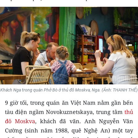
THỂ THAO
GIÁO DỤC
Y TẾ
KHOA HỌC - CÔNG NGHỆ
MÔI TRƯỜNG
BẠN ĐỌC
Khách Nga trong quán Phở Bò ở thủ đô Moskva, Nga. (Ảnh: THANH THỂ)
KIỂM CHỨNG THÔNG TIN
9 giờ tối, trong quán ăn Việt Nam nằm gần bến
TRI THỨC CHUYÊN SÂU
tàu điện ngầm Novokuznetskaya, trung tâm
thủ
đô Moskva
, khách đã vãn. Anh Nguyễn Văn
54 DÂN TỘC VIỆT NAM
Cường (sinh năm 1988, quê Nghệ An) một tay