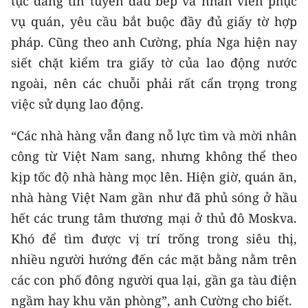
tục đăng tin tuyển đầu bếp và nhân viên phục
ENGLISH
vụ quán, yêu cầu bắt buộc đầy đủ giấy tờ hợp
pháp. Cũng theo anh Cường, phía Nga hiện nay
中文
siết chặt kiểm tra giấy tờ của lao động nước
FRANÇAIS
ngoài, nên các chuỗi phải rất cẩn trọng trong
việc sử dụng lao động.
РУССКИЙ
“Các nhà hàng vẫn đang nỗ lực tìm và mời nhân
ESPAÑOL
công từ Việt Nam sang, nhưng không thể theo
한국어
kịp tốc độ nhà hàng mọc lên. Hiện giờ, quán ăn,
nhà hàng Việt Nam gần như đã phủ sóng ở hầu
hết các trung tâm thương mại ở thủ đô Moskva.
Khó để tìm được vị trí trống trong siêu thị,
nhiều người hướng đến các mặt bằng nằm trên
các con phố đông người qua lại, gần ga tàu điện
ngầm hay khu văn phòng”, anh Cường cho biết.