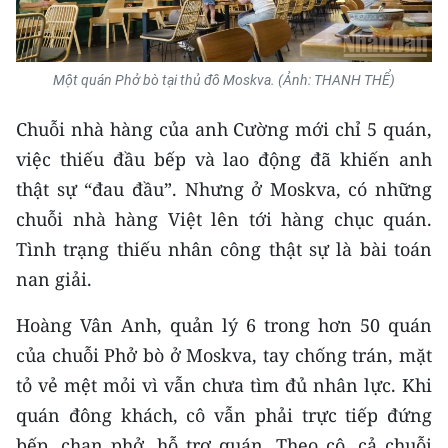
Một quán Phở bò tại thủ đô Moskva. (Ảnh: THANH THỂ)
Chuỗi nhà hàng của anh Cường mới chỉ 5 quán,
việc thiếu đầu bếp và lao động đã khiến anh
thật sự “đau đầu”. Nhưng ở Moskva, có những
chuỗi nhà hàng Việt lên tới hàng chục quán.
Tình trạng thiếu nhân công thật sự là bài toán
nan giải.
Hoàng Vân Anh, quản lý 6 trong hơn 50 quán
của chuỗi Phở bò ở Moskva, tay chống trán, mặt
tỏ vẻ mệt mỏi vì vẫn chưa tìm đủ nhân lực. Khi
quán đông khách, cô vẫn phải trực tiếp đứng
bếp, chan phở, hỗ trợ quán. Theo cô, cả chuỗi