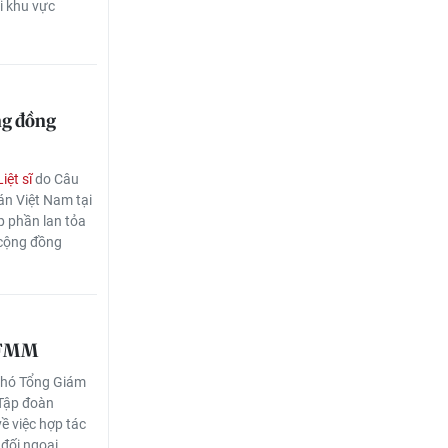
i khu vực
ng đồng
ệt sĩ
do Câu
án Việt Nam tại
p phần lan tỏa
 cộng đồng
à FMM
Phó Tổng Giám
 Tập đoàn
ề việc hợp tác
 đối ngoại.