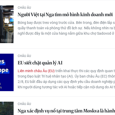
CHÂU ÂU
Người Việt tại Nga tìm mô hình kinh doanh mới
Bóng bay được treo vòng trước cửa. Bên trong, đèn điện lắp 
quầy thanh toán và phòng thử đồ lịch sự. Nếu không nhìn ra bê
nghĩ được đây là một cửa hàng nằm giữa khu chợ Sadovod ở
CHÂU ÂU
EU siết chặt quản lý AI
Liên minh châu Âu (EU)
triển khai thực thi các quy định quan
trong Đạo luật Trí tuệ nhân tạo (AI). Ủy ban châu Âu (EC) thô
2/8, EU bắt đầu áp dụng các quy định yêu cầu doanh nghiệp 
khi người dùng tương tác với AI hoặc tiếp cận nội dung do AI t
CHÂU ÂU
Nga xác định vụ nổ tại trung tâm Moskva là hàn