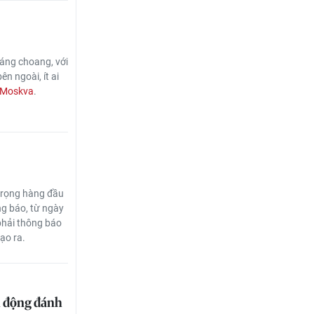
sáng choang, với
n ngoài, ít ai
Moskva
.
 trọng hàng đầu
ng báo, từ ngày
phải thông báo
ạo ra.
h động đánh