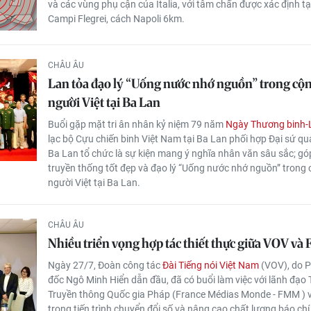
và các vùng phụ cận của Italia, với tâm chấn được xác định tạ
Campi Flegrei, cách Napoli 6km.
CHÂU ÂU
Lan tỏa đạo lý “Uống nước nhớ nguồn” trong cộ
người Việt tại Ba Lan
Buổi gặp mặt tri ân nhân kỷ niệm 79 năm
Ngày Thương binh-Li
lạc bộ Cựu chiến binh Việt Nam tại Ba Lan phối hợp Đại sứ qu
Ba Lan tổ chức là sự kiện mang ý nghĩa nhân văn sâu sắc; gó
truyền thống tốt đẹp và đạo lý “Uống nước nhớ nguồn” trong
người Việt tại Ba Lan.
CHÂU ÂU
Nhiều triển vọng hợp tác thiết thực giữa VOV v
Ngày 27/7, Đoàn công tác
Đài Tiếng nói Việt Nam
(VOV), do 
đốc Ngô Minh Hiển dẫn đầu, đã có buổi làm việc với lãnh đạo
Truyền thông Quốc gia Pháp (France Médias Monde - FMM ) v
trong tiến trình chuyển đổi số và nâng cao chất lượng báo chí