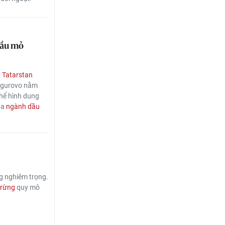
dầu mỏ
 Tatarstan
hugurovo nằm
thể hình dung
ủa
ngành dầu
g nghiêm trọng.
 rừng
quy mô