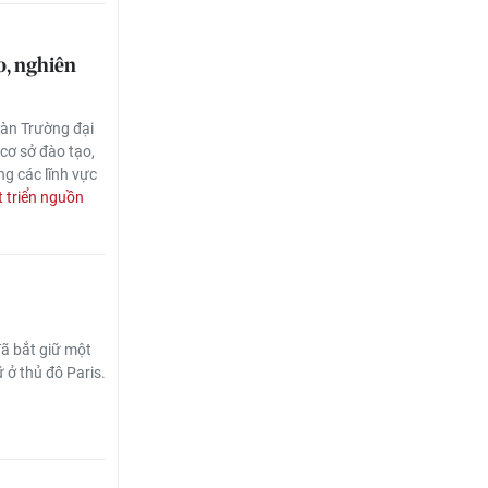
o, nghiên
oàn Trường đại
cơ sở đào tạo,
ng các lĩnh vực
 triển nguồn
đã bắt giữ một
 ở thủ đô Paris.