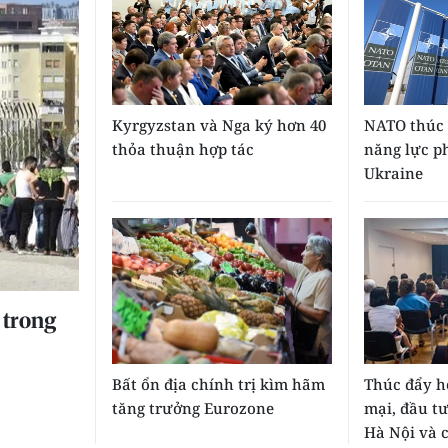
Kyrgyzstan và Nga ký hơn 40
NATO thúc 
thỏa thuận hợp tác
năng lực p
Ukraine
 trong
Bất ổn địa chính trị kìm hãm
Thúc đẩy h
tăng trưởng Eurozone
mại, đầu tư
Hà Nội và c