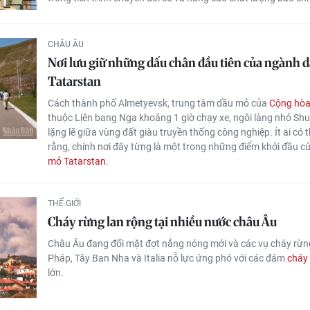
CHÂU ÂU
Nơi lưu giữ những dấu chân đầu tiên của ngành 
Tatarstan
Cách thành phố Almetyevsk, trung tâm dầu mỏ của
Cộng hòa
thuộc Liên bang Nga khoảng 1 giờ chạy xe, ngôi làng nhỏ S
lặng lẽ giữa vùng đất giàu truyền thống công nghiệp. Ít ai có 
rằng, chính nơi đây từng là một trong những điểm khởi đầu c
mỏ Tatarstan
.
THẾ GIỚI
Cháy rừng lan rộng tại nhiều nước châu Âu
Châu Âu đang đối mặt đợt nắng nóng mới và các vụ cháy rừn
Pháp, Tây Ban Nha và Italia nỗ lực ứng phó với các đám
cháy
lớn.