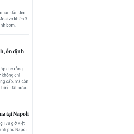
 nhân dẫn đến
 Moskva khiến 3
đánh bom.
h, ổn định
háp cho rằng,
 không chỉ
âng cấp, mà còn
 triển đất nước.
ua tại Napoli
g 1/8 giờ Việt
hành phố Napoli