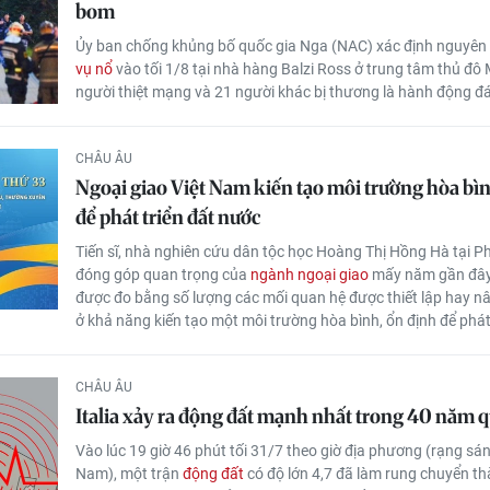
bom
Ủy ban chống khủng bố quốc gia Nga (NAC) xác định nguyên
vụ nổ
vào tối 1/8 tại nhà hàng Balzi Ross ở trung tâm thủ đô
người thiệt mạng và 21 người khác bị thương là hành động 
CHÂU ÂU
Ngoại giao Việt Nam kiến tạo môi trường hòa bìn
để phát triển đất nước
Tiến sĩ, nhà nghiên cứu dân tộc học Hoàng Thị Hồng Hà tại P
đóng góp quan trọng của
ngành ngoại giao
mấy năm gần đây
được đo bằng số lượng các mối quan hệ được thiết lập hay n
ở khả năng kiến tạo một môi trường hòa bình, ổn định để phát
CHÂU ÂU
Italia xảy ra động đất mạnh nhất trong 40 năm q
Vào lúc 19 giờ 46 phút tối 31/7 theo giờ địa phương (rạng sán
Nam), một trận
động đất
có độ lớn 4,7 đã làm rung chuyển t