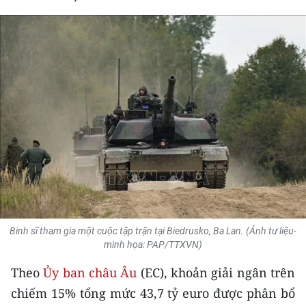
THỂ THAO
GIÁO DỤC
Y TẾ
KHOA HỌC - CÔNG NGHỆ
MÔI TRƯỜNG
BẠN ĐỌC
KIỂM CHỨNG THÔNG TIN
Binh sĩ tham gia một cuộc tập trận tại Biedrusko, Ba Lan. (Ảnh tư liệu-
TRI THỨC CHUYÊN SÂU
minh họa: PAP/TTXVN)
Theo
Ủy ban châu Âu
(EC), khoản giải ngân trên
54 DÂN TỘC VIỆT NAM
chiếm 15% tổng mức 43,7 tỷ euro được phân bổ