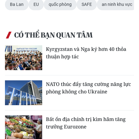
ENGLISH
Ba Lan
EU
quốc phòng
SAFE
an ninh khu vực
中文
FRANÇAIS
CÓ THỂ BẠN QUAN TÂM
РУССКИЙ
Kyrgyzstan và Nga ký hơn 40 thỏa
thuận hợp tác
ESPAÑOL
한국어
NATO thúc đẩy tăng cường năng lực
phòng không cho Ukraine
Bất ổn địa chính trị kìm hãm tăng
trưởng Eurozone