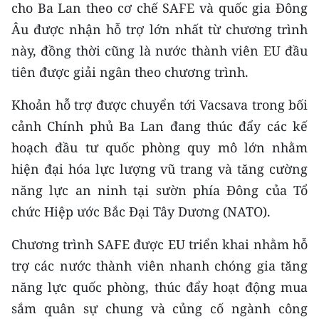
CHƯƠNG TRÌNH OCOP - MỖI XÃ
cho Ba Lan theo cơ chế SAFE và quốc gia Đông
MỘT SẢN PHẨM
Âu được nhận hỗ trợ lớn nhất từ chương trình
này, đồng thời cũng là nước thành viên EU đầu
RADIO
tiên được giải ngân theo chương trình.
MEDIA CENTER
Khoản hỗ trợ được chuyển tới Vacsava trong bối
cảnh Chính phủ Ba Lan đang thúc đẩy các kế
E-Magazine
hoạch đầu tư quốc phòng quy mô lớn nhằm
Video
hiện đại hóa lực lượng vũ trang và tăng cường
năng lực an ninh tại sườn phía Đông của Tổ
Media Chính trị
chức Hiệp ước Bắc Đại Tây Dương (NATO).
Media Kinh tế
Chương trình SAFE được EU triển khai nhằm hỗ
Media Văn hóa
trợ các nước thành viên nhanh chóng gia tăng
năng lực quốc phòng, thúc đẩy hoạt động mua
Media Xã hội
sắm quân sự chung và củng cố ngành công