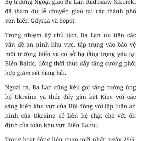
Bộ trưởng Ngoại giao Ba Lan Radosław Sikorski
TIN MỚI
đã tham dự lễ chuyển giao tại các thành phố
ven biển Gdynia và Sopot.
TIN ĐỊA PHƯƠNG
Trong nhiệm kỳ chủ tịch, Ba Lan ưu tiên các
Trung du và miền núi phía Bắc
vấn đề an ninh khu vực, tập trung vào bảo vệ
Đồng bằng sông Hồng
môi trường biển và cơ sở hạ tầng trọng yếu tại
Biển Baltic, đồng thời thúc đẩy tăng cường phối
Bắc Trung Bộ
hợp giám sát hàng hải.
Duyên hải Nam Trung Bộ và Tây
Nguyên
Ngoài ra, Ba Lan cũng kêu gọi tăng cường ủng
hộ Ukraine và thúc đẩy gắn kết Kiev với các
Đông Nam Bộ
sáng kiến khu vực của Hội đồng với lập luận an
Đồng bằng sông Cửu Long
ninh của Ukraine có liên hệ chặt chẽ với ổn
định của toàn khu vực Biển Baltic.
Chuyên trang Hà Nội
Trong hoạt động liên quan mới nhất, ngày 29/5,
Chuyên trang TP. Hồ Chí Minh