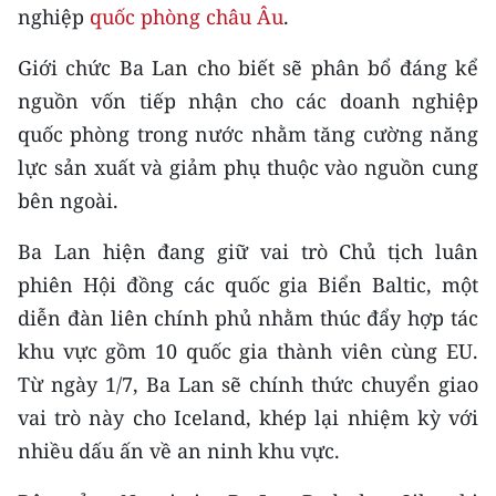
Media Pháp luật
nghiệp
quốc phòng châu Âu
.
Media Du lịch
Giới chức Ba Lan cho biết sẽ phân bổ đáng kể
nguồn vốn tiếp nhận cho các doanh nghiệp
Media Thế giới
quốc phòng trong nước nhằm tăng cường năng
Media Thể thao
lực sản xuất và giảm phụ thuộc vào nguồn cung
bên ngoài.
Media Giáo dục
Ba Lan hiện đang giữ vai trò Chủ tịch luân
Media Y tế
phiên Hội đồng các quốc gia Biển Baltic, một
Media Khoa học - Công nghệ
diễn đàn liên chính phủ nhằm thúc đẩy hợp tác
Media Môi trường
khu vực gồm 10 quốc gia thành viên cùng EU.
Từ ngày 1/7, Ba Lan sẽ chính thức chuyển giao
Ảnh
vai trò này cho Iceland, khép lại nhiệm kỳ với
Infographic
nhiều dấu ấn về an ninh khu vực.