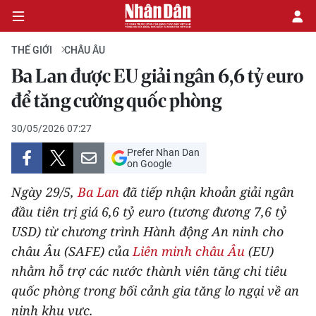
THẾ GIỚI
CHÂU ÂU
Ba Lan được EU giải ngân 6,6 tỷ euro
CHÍNH TRỊ
để tăng cường quốc phòng
KINH TẾ
30/05/2026 07:27
Prefer Nhan Dan
VĂN HÓA
on Google
Ngày 29/5,
Ba Lan
đã tiếp nhận khoản giải ngân
XÃ HỘI
đầu tiên trị giá 6,6 tỷ euro (tương đương 7,6 tỷ
USD) từ chương trình Hành động An ninh cho
PHÁP LUẬT
châu Âu (SAFE) của
Liên minh châu Âu
(EU)
DU LỊCH
nhằm hỗ trợ các nước thành viên tăng chi tiêu
quốc phòng trong bối cảnh gia tăng lo ngại về an
THẾ GIỚI
ninh khu vực.