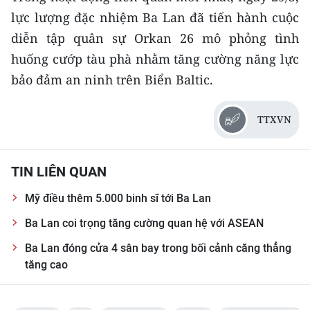
lực lượng đặc nhiệm Ba Lan đã tiến hành cuộc
CHUYÊN ĐỀ
diễn tập quân sự Orkan 26 mô phỏng tình
huống cướp tàu phà nhằm tăng cường năng lực
CÁC CHUYÊN TRANG
bảo đảm an ninh trên Biển Baltic.
VỀ BÁO NHÂN DÂN
TTXVN
THỜI NAY
TIN LIÊN QUAN
NHÂN DÂN CUỐI TUẦN
Mỹ điều thêm 5.000 binh sĩ tới Ba Lan
NHÂN DÂN HẰNG THÁNG
Ba Lan coi trọng tăng cường quan hệ với ASEAN
MUA BÁO
Ba Lan đóng cửa 4 sân bay trong bối cảnh căng thẳng
tăng cao
ĐỌC BÁO IN