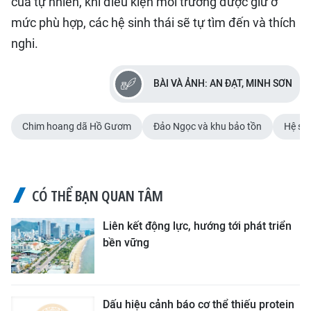
của tự nhiên, khi điều kiện môi trường được giữ ở
mức phù hợp, các hệ sinh thái sẽ tự tìm đến và thích
nghi.
BÀI VÀ ẢNH: AN ĐẠT, MINH SƠN
Chim hoang dã Hồ Gươm
Đảo Ngọc và khu bảo tồn
Hệ sin
CÓ THỂ BẠN QUAN TÂM
Liên kết động lực, hướng tới phát triển
bền vững
Dấu hiệu cảnh báo cơ thể thiếu protein