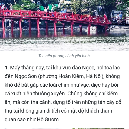
QUỐC TẾ
THỂ THAO
DU LỊCH
HỒ SƠ - TƯ LIỆU
Tạo nên phong cảnh yên bình.
NHÂN DÂN ĐIỆN TỬ
1
. Mấy tháng nay, tại khu vực đảo Ngọc, nơi tọa lạc
đền Ngọc Sơn (phường Hoàn Kiếm, Hà Nội), không
NHÂN DÂN HẰNG THÁNG
khó để bắt gặp các loài chim như vạc, diệc hay bói
cá xuất hiện thường xuyên. Chúng không chỉ kiếm
NHÂN DÂN CUỐI TUẦN
ăn, mà còn tha cành, dựng tổ trên những tán cây cổ
thụ tại không gian di tích có mật độ khách tham
quan cao như Hồ Gươm.