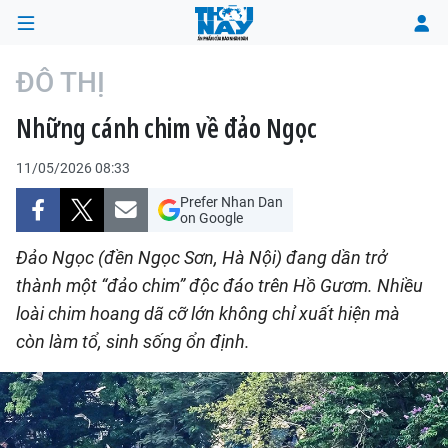
ĐÔ THỊ
Những cánh chim về đảo Ngọc
TRANG CHỦ
11/05/2026 08:33
THỜI SỰ
Prefer Nhan Dan
on Google
CHÍNH TRỊ
Đảo Ngọc (đền Ngọc Sơn, Hà Nội) đang dần trở
XÃ HỘI
thành một “đảo chim” độc đáo trên Hồ Gươm. Nhiều
loài chim hoang dã cỡ lớn không chỉ xuất hiện mà
KINH TẾ
còn làm tổ, sinh sống ổn định.
ĐÔ THỊ
VĂN HÓA - VĂN NGHỆ